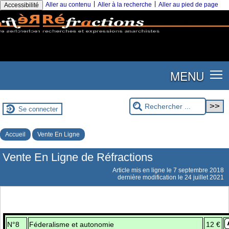
|
|
Aller au contenu
Aller à la recherche
Aller au pied de page
Accessibilité
MENU
Se connecter
Accueil
Vente En Ligne
Vente En Ligne de Réfractions
Article mis en ligne le
7 septembre 2018
dernière modification le 24 juillet 2021
N°8
Féderalisme et autonomie
12 €