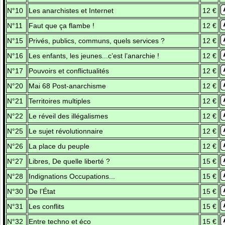
N°10
Les anarchistes et Internet
12 €
N°11
Faut que ça flambe !
12 €
N°15
Privés, publics, communs, quels services ?
12 €
N°16
Les enfants, les jeunes...c’est l’anarchie !
12 €
N°17
Pouvoirs et conflictualités
12 €
N°20
Mai 68 Post-anarchisme
12 €
N°21
Territoires multiples
12 €
N°22
Le réveil des illégalismes
12 €
N°25
Le sujet révolutionnaire
12 €
N°26
La place du peuple
12 €
N°27
Libres, De quelle liberté ?
15 €
N°28
Indignations Occupations...
15 €
N°30
De l’État
15 €
N°31
Les conflits
15 €
N°32
Entre techno et éco
15 €