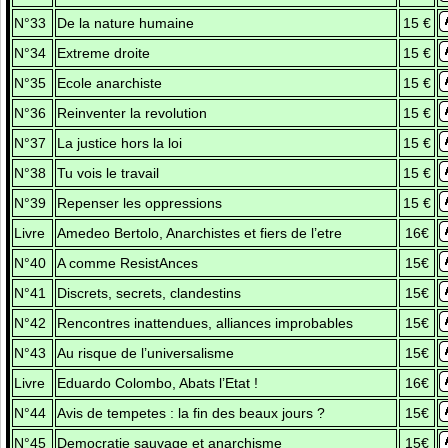
N°33
De la nature humaine
15 €
N°34
Extreme droite
15 €
N°35
Ecole anarchiste
15 €
N°36
Reinventer la revolution
15 €
N°37
La justice hors la loi
15 €
N°38
Tu vois le travail
15 €
N°39
Repenser les oppressions
15 €
Livre
Amedeo Bertolo, Anarchistes et fiers de l’etre
16€
N°40
A comme ResistAnces
15€
N°41
Discrets, secrets, clandestins
15€
N°42
Rencontres inattendues, alliances improbables
15€
N°43
Au risque de l’universalisme
15€
Livre
Eduardo Colombo, Abats l’Etat !
16€
N°44
Avis de tempetes : la fin des beaux jours ?
15€
N°45
Democratie sauvage et anarchisme
15€