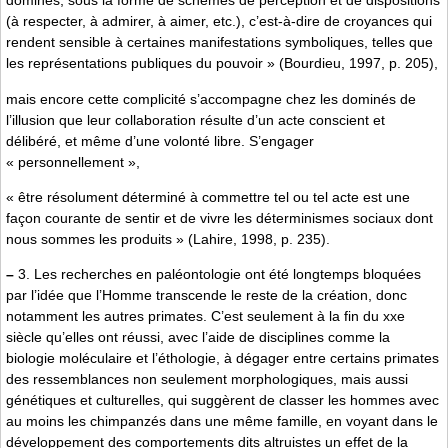
dominés, sous la forme de schèmes de perception et de dispositions
(à respecter, à admirer, à aimer, etc.), c’est-à-dire de croyances qui
rendent sensible à certaines manifestations symboliques, telles que
les représentations publiques du pouvoir » (Bourdieu, 1997, p. 205),
mais encore cette complicité s’accompagne chez les dominés de
l’illusion que leur collaboration résulte d’un acte conscient et
délibéré, et même d’une volonté libre. S’engager
« personnellement »,
« être résolument déterminé à commettre tel ou tel acte est une
façon courante de sentir et de vivre les déterminismes sociaux dont
nous sommes les produits » (Lahire, 1998, p. 235).
–
3. Les recherches en paléontologie ont été longtemps bloquées
par l’idée que l’Homme transcende le reste de la création, donc
notamment les autres primates. C’est seulement à la fin du xxe
siècle qu’elles ont réussi, avec l’aide de disciplines comme la
biologie moléculaire et l’éthologie, à dégager entre certains primates
des ressemblances non seulement morphologiques, mais aussi
génétiques et culturelles, qui suggèrent de classer les hommes avec
au moins les chimpanzés dans une même famille, en voyant dans le
développement des comportements dits altruistes un effet de la