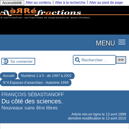
|
|
Aller au contenu
Aller à la recherche
Aller au pied de page
Accessibilité
MENU
Se connecter
Accueil
Numéros 1 à 5
- de 1997 à 2001
N°4 Espaces d’anarchies -
Automne 1999
FRANÇOIS SÉBASTIANOFF
Du côté des sciences.
Nouveaux sans être libres
Article mis en ligne le
13 avril 1999
dernière modification le 13 avril 2010