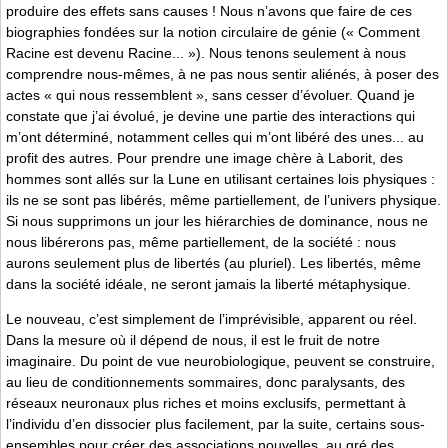
produire des effets sans causes ! Nous n’avons que faire de ces
biographies fondées sur la notion circulaire de génie (« Comment
Racine est devenu Racine... »). Nous tenons seulement à nous
comprendre nous-mêmes, à ne pas nous sentir aliénés, à poser des
actes « qui nous ressemblent », sans cesser d’évoluer. Quand je
constate que j’ai évolué, je devine une partie des interactions qui
m’ont déterminé, notamment celles qui m’ont libéré des unes... au
profit des autres. Pour prendre une image chère à Laborit, des
hommes sont allés sur la Lune en utilisant certaines lois physiques :
ils ne se sont pas libérés, même partiellement, de l’univers physique.
Si nous supprimons un jour les hiérarchies de dominance, nous ne
nous libérerons pas, même partiellement, de la société : nous
aurons seulement plus de libertés (au pluriel). Les libertés, même
dans la société idéale, ne seront jamais la liberté métaphysique.
Le nouveau, c’est simplement de l’imprévisible, apparent ou réel.
Dans la mesure où il dépend de nous, il est le fruit de notre
imaginaire. Du point de vue neurobiologique, peuvent se construire,
au lieu de conditionnements sommaires, donc paralysants, des
réseaux neuronaux plus riches et moins exclusifs, permettant à
l’individu d’en dissocier plus facilement, par la suite, certains sous-
ensembles pour créer des associations nouvelles, au gré des