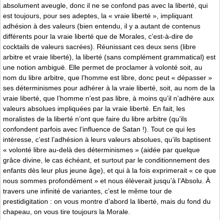
absolument aveugle, donc il ne se confond pas avec la liberté, qui
est toujours, pour ses adeptes, la « vraie liberté », impliquant
adhésion à des valeurs (bien entendu, il y a autant de contenus
différents pour la vraie liberté que de Morales, c’est-à-dire de
cocktails de valeurs sacrées). Réunissant ces deux sens (libre
arbitre et vraie liberté), la liberté (sans complément grammatical) est
une notion ambiguë. Elle permet de proclamer à volonté soit, au
nom du libre arbitre, que l’homme est libre, donc peut « dépasser »
ses déterminismes pour adhérer à la vraie liberté, soit, au nom de la
vraie liberté, que l’homme n’est pas libre, à moins qu’il n’adhère aux
valeurs absolues impliquées par la vraie liberté. En fait, les
moralistes de la liberté n’ont que faire du libre arbitre (qu’ils
confondent parfois avec l’influence de Satan !). Tout ce qui les
intéresse, c’est l’adhésion à leurs valeurs absolues, qu’ils baptisent
« volonté libre au-delà des déterminismes » (aidée par quelque
grâce divine, le cas échéant, et surtout par le conditionnement des
enfants dès leur plus jeune âge), et qui à la fois exprimerait « ce que
nous sommes profondément » et nous élèverait jusqu’à l’Absolu. À
travers une infinité de variantes, c’est le même tour de
prestidigitation : on vous montre d’abord la liberté, mais du fond du
chapeau, on vous tire toujours la Morale.