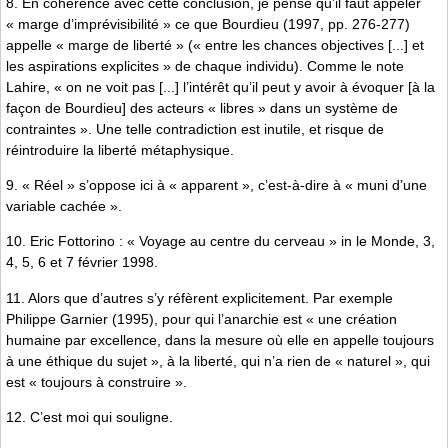
8. En cohérence avec cette conclusion, je pense qu’il faut appeler
« marge d’imprévisibilité » ce que Bourdieu (1997, pp. 276-277)
appelle « marge de liberté » (« entre les chances objectives [...] et
les aspirations explicites » de chaque individu). Comme le note
Lahire, « on ne voit pas [...] l’intérêt qu’il peut y avoir à évoquer [à la
façon de Bourdieu] des acteurs « libres » dans un système de
contraintes ». Une telle contradiction est inutile, et risque de
réintroduire la liberté métaphysique.
9. « Réel » s’oppose ici à « apparent », c’est-à-dire à « muni d’une
variable cachée ».
10. Eric Fottorino : « Voyage au centre du cerveau » in le Monde, 3,
4, 5, 6 et 7 février 1998.
11. Alors que d’autres s’y réfèrent explicitement. Par exemple
Philippe Garnier (1995), pour qui l’anarchie est « une création
humaine par excellence, dans la mesure où elle en appelle toujours
à une éthique du sujet », à la liberté, qui n’a rien de « naturel », qui
est « toujours à construire ».
12. C’est moi qui souligne.