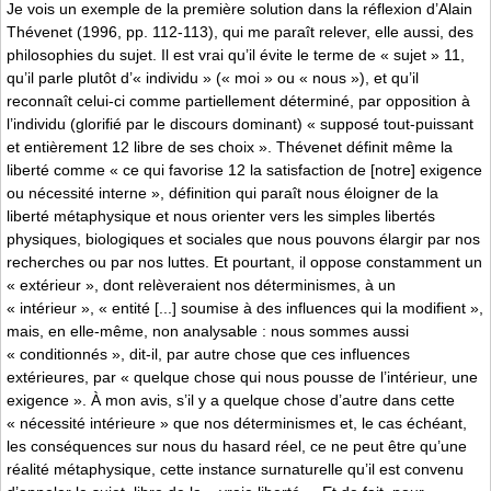
Je vois un exemple de la première solution dans la réflexion d’Alain
Thévenet (1996, pp. 112-113), qui me paraît relever, elle aussi, des
philosophies du sujet. Il est vrai qu’il évite le terme de « sujet » 11,
qu’il parle plutôt d’« individu » (« moi » ou « nous »), et qu’il
reconnaît celui-ci comme partiellement déterminé, par opposition à
l’individu (glorifié par le discours dominant) « supposé tout-puissant
et entièrement 12 libre de ses choix ». Thévenet définit même la
liberté comme « ce qui favorise 12 la satisfaction de [notre] exigence
ou nécessité interne », définition qui paraît nous éloigner de la
liberté métaphysique et nous orienter vers les simples libertés
physiques, biologiques et sociales que nous pouvons élargir par nos
recherches ou par nos luttes. Et pourtant, il oppose constamment un
« extérieur », dont relèveraient nos déterminismes, à un
« intérieur », « entité [...] soumise à des influences qui la modifient »,
mais, en elle-même, non analysable : nous sommes aussi
« conditionnés », dit-il, par autre chose que ces influences
extérieures, par « quelque chose qui nous pousse de l’intérieur, une
exigence ». À mon avis, s’il y a quelque chose d’autre dans cette
« nécessité intérieure » que nos déterminismes et, le cas échéant,
les conséquences sur nous du hasard réel, ce ne peut être qu’une
réalité métaphysique, cette instance surnaturelle qu’il est convenu