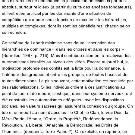
des hiérarchies de dominance, la justification de celles-ci par des
absolus, surtout religieux (à partir du culte des ancêtres fondateurs),
et l’entretien artificiel par les dominants d’une situation de
compétition qui a pour seule fonction de maintenir les hiérarchies,
multiples et complexes, dont ils sont les bénéficiaires, chacun selon
son échelon.
Ce schéma de Laborit minimise sans doute l’inscription des
hiérarchies de dominance « dans les choses et dans les corps »
(Bourdieu, 1997, p. 216). Mais il contribue utilement à relativiser les
automatismes installés au niveau des idées. Encore aujourd’hui, la
motivation profonde des conflits est la lutte pour la dominance, à
l’intérieur des groupes et entre les groupes, de toutes bases et de
toutes dimensions. Le plus souvent, cette motivation est occultée par
des rationalisations. Si les individus croient à ces justifications au
point de tuer et de mourir, c’est que, dans leur système nerveux, ont
été construits les automatismes adéquats : avec les dispositions
sociales, les valeurs sacrées qui assurent la cohésion du groupe. On
tue et on meurt au nom d’absolus : le Chef, le Clan, le vrai Dieu, la
Mère-Patrie, l’Amour, l’Ordre, la Propriété, l’Indépendance, la
Révolution, la Liberté, l’Anarchie, la Démocratie, les Droits de
l’Homme... (demain la Terre-Patrie ?). On exploite, on réprime, on