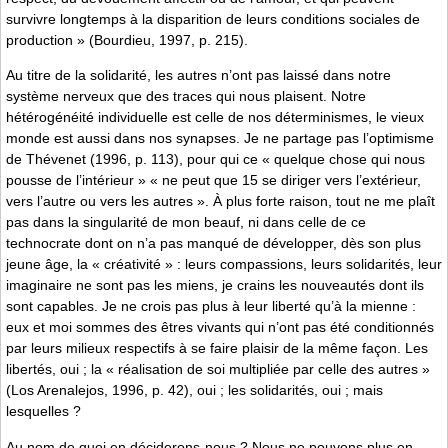
survivre longtemps à la disparition de leurs conditions sociales de
production » (Bourdieu, 1997, p. 215).
Au titre de la solidarité, les autres n’ont pas laissé dans notre
système nerveux que des traces qui nous plaisent. Notre
hétérogénéité individuelle est celle de nos déterminismes, le vieux
monde est aussi dans nos synapses. Je ne partage pas l’optimisme
de Thévenet (1996, p. 113), pour qui ce « quelque chose qui nous
pousse de l’intérieur » « ne peut que 15 se diriger vers l’extérieur,
vers l’autre ou vers les autres ». À plus forte raison, tout ne me plaît
pas dans la singularité de mon beauf, ni dans celle de ce
technocrate dont on n’a pas manqué de développer, dès son plus
jeune âge, la « créativité » : leurs compassions, leurs solidarités, leur
imaginaire ne sont pas les miens, je crains les nouveautés dont ils
sont capables. Je ne crois pas plus à leur liberté qu’à la mienne :
eux et moi sommes des êtres vivants qui n’ont pas été conditionnés
par leurs milieux respectifs à se faire plaisir de la même façon. Les
libertés, oui ; la « réalisation de soi multipliée par celle des autres »
(Los Arenalejos, 1996, p. 42), oui ; les solidarités, oui ; mais
lesquelles ?
Au nom de quoi en déciderons-nous ? Nous ne pouvons plus en