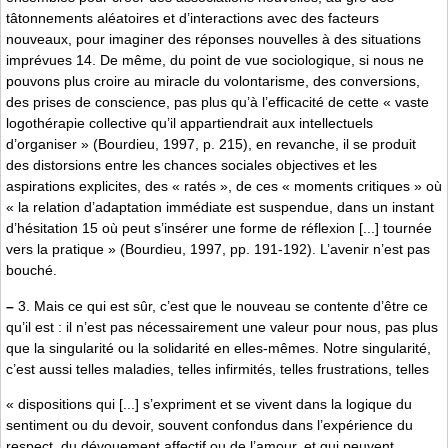
tâtonnements aléatoires et d’interactions avec des facteurs
nouveaux, pour imaginer des réponses nouvelles à des situations
imprévues 14. De même, du point de vue sociologique, si nous ne
pouvons plus croire au miracle du volontarisme, des conversions,
des prises de conscience, pas plus qu’à l’efficacité de cette « vaste
logothérapie collective qu’il appartiendrait aux intellectuels
d’organiser » (Bourdieu, 1997, p. 215), en revanche, il se produit
des distorsions entre les chances sociales objectives et les
aspirations explicites, des « ratés », de ces « moments critiques » où
« la relation d’adaptation immédiate est suspendue, dans un instant
d’hésitation 15 où peut s’insérer une forme de réflexion [...] tournée
vers la pratique » (Bourdieu, 1997, pp. 191-192). L’avenir n’est pas
bouché.
–
3. Mais ce qui est sûr, c’est que le nouveau se contente d’être ce
qu’il est : il n’est pas nécessairement une valeur pour nous, pas plus
que la singularité ou la solidarité en elles-mêmes. Notre singularité,
c’est aussi telles maladies, telles infirmités, telles frustrations, telles
« dispositions qui [...] s’expriment et se vivent dans la logique du
sentiment ou du devoir, souvent confondus dans l’expérience du
respect, du dévouement affectif ou de l’amour, et qui peuvent