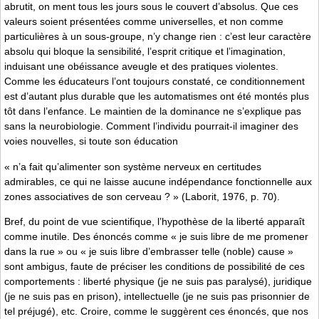
abrutit, on ment tous les jours sous le couvert d’absolus. Que ces
valeurs soient présentées comme universelles, et non comme
particulières à un sous-groupe, n’y change rien : c’est leur caractère
absolu qui bloque la sensibilité, l’esprit critique et l’imagination,
induisant une obéissance aveugle et des pratiques violentes.
Comme les éducateurs l’ont toujours constaté, ce conditionnement
est d’autant plus durable que les automatismes ont été montés plus
tôt dans l’enfance. Le maintien de la dominance ne s’explique pas
sans la neurobiologie. Comment l’individu pourrait-il imaginer des
voies nouvelles, si toute son éducation
« n’a fait qu’alimenter son système nerveux en certitudes
admirables, ce qui ne laisse aucune indépendance fonctionnelle aux
zones associatives de son cerveau ? » (Laborit, 1976, p. 70).
Bref, du point de vue scientifique, l’hypothèse de la liberté apparaît
comme inutile. Des énoncés comme « je suis libre de me promener
dans la rue » ou « je suis libre d’embrasser telle (noble) cause »
sont ambigus, faute de préciser les conditions de possibilité de ces
comportements : liberté physique (je ne suis pas paralysé), juridique
(je ne suis pas en prison), intellectuelle (je ne suis pas prisonnier de
tel préjugé), etc. Croire, comme le suggèrent ces énoncés, que nos