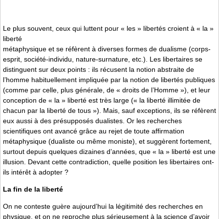
Le plus souvent, ceux qui luttent pour « les » libertés croient à « la »
liberté
métaphysique et se réfèrent à diverses formes de dualisme (corps-
esprit, société-individu, nature-surnature, etc.). Les libertaires se
distinguent sur deux points : ils récusent la notion abstraite de
l’homme habituellement impliquée par la notion de libertés publiques
(comme par celle, plus générale, de « droits de l’Homme »), et leur
conception de « la » liberté est très large (« la liberté illimitée de
chacun par la liberté de tous »). Mais, sauf exceptions, ils se réfèrent
eux aussi à des présupposés dualistes. Or les recherches
scientifiques ont avancé grâce au rejet de toute affirmation
métaphysique (dualiste ou même moniste), et suggèrent fortement,
surtout depuis quelques dizaines d’années, que « la » liberté est une
illusion. Devant cette contradiction, quelle position les libertaires ont-
ils intérêt à adopter ?
La fin de la liberté
On ne conteste guère aujourd’hui la légitimité des recherches en
physique, et on ne reproche plus sérieusement à la science d’avoir