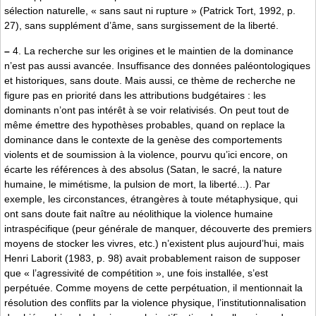
sélection naturelle, « sans saut ni rupture » (Patrick Tort, 1992, p.
27), sans supplément d’âme, sans surgissement de la liberté.
–
4. La recherche sur les origines et le maintien de la dominance
n’est pas aussi avancée. Insuffisance des données paléontologiques
et historiques, sans doute. Mais aussi, ce thème de recherche ne
figure pas en priorité dans les attributions budgétaires : les
dominants n’ont pas intérêt à se voir relativisés. On peut tout de
même émettre des hypothèses probables, quand on replace la
dominance dans le contexte de la genèse des comportements
violents et de soumission à la violence, pourvu qu’ici encore, on
écarte les références à des absolus (Satan, le sacré, la nature
humaine, le mimétisme, la pulsion de mort, la liberté...). Par
exemple, les circonstances, étrangères à toute métaphysique, qui
ont sans doute fait naître au néolithique la violence humaine
intraspécifique (peur générale de manquer, découverte des premiers
moyens de stocker les vivres, etc.) n’existent plus aujourd’hui, mais
Henri Laborit (1983, p. 98) avait probablement raison de supposer
que « l’agressivité de compétition », une fois installée, s’est
perpétuée. Comme moyens de cette perpétuation, il mentionnait la
résolution des conflits par la violence physique, l’institutionnalisation