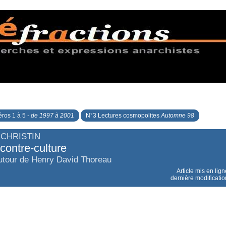
ros 1 à 5
- de 1997 à 2001
N°3 Lectures cosmopolites
Automne 98
CHRISTIN
contre-culture
utour de Henry David Thoreau
Article mis en lig
dernière modificatio