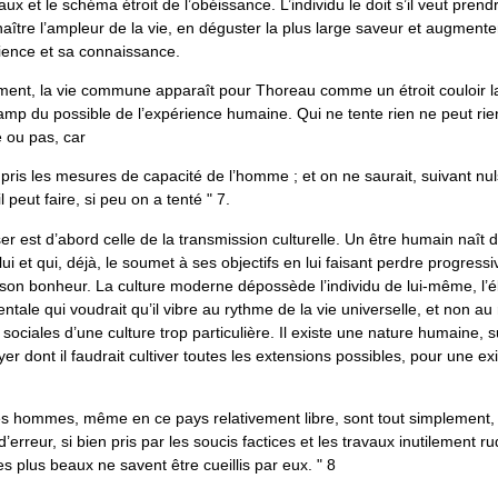
ux et le schéma étroit de l’obéissance. L’individu le doit s’il veut prend
aître l’ampleur de la vie, en déguster la plus large saveur et augmen
ience et sa connaissance.
nt, la vie commune apparaît pour Thoreau comme un étroit couloir l
amp du possible de l’expérience humaine. Qui ne tente rien ne peut rie
e ou pas, car
 pris les mesures de capacité de l’homme ; et on ne saurait, suivant nu
l peut faire, si peu on a tenté " 7.
ser est d’abord celle de la transmission culturelle. Un être humain naî
lui et qui, déjà, le soumet à ses objectifs en lui faisant perdre progress
son bonheur. La culture moderne dépossède l’individu de lui-même, l’é
tale qui voudrait qu’il vibre au rythme de la vie universelle, et non au 
 sociales d’une culture trop particulière. Il existe une nature humaine, 
er dont il faudrait cultiver toutes les extensions possibles, pour une ex
les hommes, même en ce pays relativement libre, sont tout simplement, 
’erreur, si bien pris par les soucis factices et les travaux inutilement ru
les plus beaux ne savent être cueillis par eux. " 8