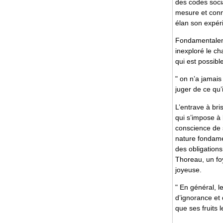
des codes socia
mesure et conn
élan son expér
Fondamentaleme
inexploré le ch
qui est possibl
" on n’a jamais
juger de ce qu’i
L’entrave à bri
qui s’impose à 
conscience de 
nature fondamen
des obligations
Thoreau, un foy
joyeuse.
" En général, 
d’ignorance et d
que ses fruits 