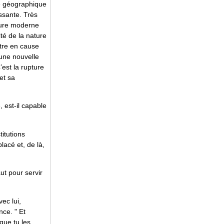
té géographique
assante. Très
ulture moderne
ité de la nature
ttre en cause
’une nouvelle
’est la rupture
et sa
 est-il capable
titutions
lacé et, de là,
aut pour servir
ec lui,
nce. " Et
que tu les