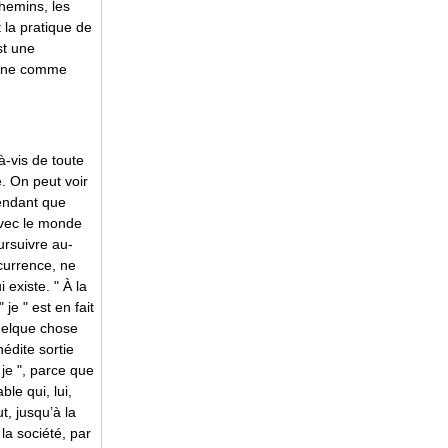
chemins, les
 la pratique de
st une
donne comme
à-vis de toute
. On peut voir
pendant que
 avec le monde
ursuivre au-
ccurrence, ne
i existe. " À la
je " est en fait
quelque chose
édite sortie
je ", parce que
le qui, lui,
t, jusqu’à la
la société, par