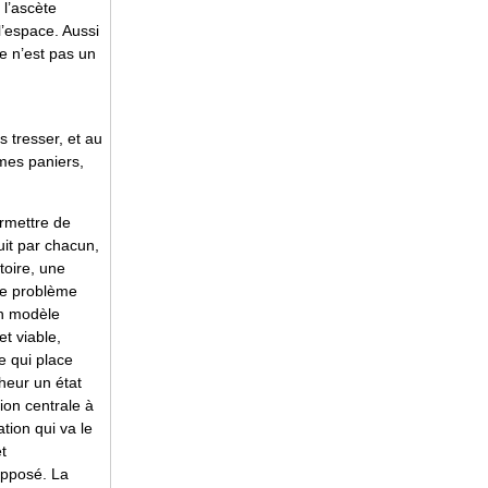
 l’ascète
l’espace. Aussi
re n’est pas un
s tresser, et au
mes paniers,
rmettre de
uit par chacun,
toire, une
 le problème
un modèle
t viable,
e qui place
heur un état
ion centrale à
tion qui va le
t
opposé. La