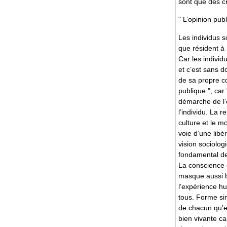
sont que des c
" L’opinion pub
Les individus s
que résident à l
Car les individ
et c’est sans d
de sa propre c
publique ", car
démarche de l’e
l’individu. La 
culture et le m
voie d’une libé
vision sociolog
fondamental de 
La conscience c
masque aussi bi
l’expérience h
tous. Forme sin
de chacun qu’el
bien vivante ca