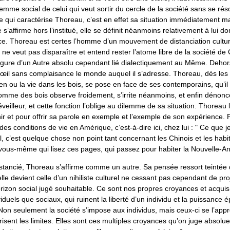
ilemme social de celui qui veut sortir du cercle de la société sans se ré
ce qui caractérise Thoreau, c’est en effet sa situation immédiatement m
é s’affirme hors l’institué, elle se définit néanmoins relativement à lui do
ce. Thoreau est certes l’homme d’un mouvement de distanciation culture
Il ne veut pas disparaître et entend rester l’atome libre de la société de
figure d’un Autre absolu cependant lié dialectiquement au Même. Dehors
n œil sans complaisance le monde auquel il s’adresse. Thoreau, dès les
n ou la vie dans les bois, se pose en face de ses contemporains, qu’i
mme des bois observe froidement, s’irrite néanmoins, et enfin dénonce.
 éveilleur, et cette fonction l’oblige au dilemme de sa situation. Thoreau
ir et pour offrir sa parole en exemple et l’exemple de son expérience. 
es conditions de vie en Amérique, c’est-à-dire ici, chez lui : " Ce que j
-il, c’est quelque chose non point tant concernant les Chinois et les habi
ous-même qui lisez ces pages, qui passez pour habiter la Nouvelle-Ang
stancié, Thoreau s’affirme comme un autre. Sa pensée ressort teintée 
elle devient celle d’un nihiliste culturel ne cessant pas cependant de pro
izon social jugé souhaitable. Ce sont nos propres croyances et acquis, 
viduels que sociaux, qui ruinent la liberté d’un individu et la puissance
Non seulement la société s’impose aux individus, mais ceux-ci se l’appr
iorisent les limites. Elles sont ces multiples croyances qu’on juge absolu