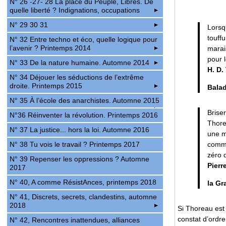
N° 26 -27- 28 La place du Peuple, Libres. De
quelle liberté ? Indignations, occupations
N° 29 30 31
Lorsq
touffu
N° 32 Entre techno et éco, quelle logique pour
l’avenir ? Printemps 2014
marai
pour 
N° 33 De la nature humaine. Automne 2014
H. D.
N° 34 Déjouer les séductions de l’extrême
droite. Printemps 2015
Balad
N° 35 À l’école des anarchistes. Automne 2015
Briser
N°36 Réinventer la révolution. Printemps 2016
Thore
N° 37 La justice... hors la loi. Automne 2016
une m
comme
N° 38 Tu vois le travail ? Printemps 2017
zéro d
N° 39 Repenser les oppressions ? Automne
Pierr
2017
N° 40, A comme RésistAnces, printemps 2018
la Gr
N° 41, Discrets, secrets, clandestins, automne
2018
Si Thoreau est
constat d’ordre
N° 42, Rencontres inattendues, alliances