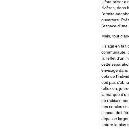
Il faut briser 
rivières, dans 
l’ermite-vagabo
ouverture. Prés
l’espace d’une 
Mais, tout d’abo
Il s’agit en fa
communauté, pa
là l’effet d’un
cette séparatio
envisagé dans t
delà de l’indivi
doit pas s’obnub
réflexion, je t
la marque d’une
de radicalement
des cercles co
chacun doit êtr
dépasse largemen
nature la plus