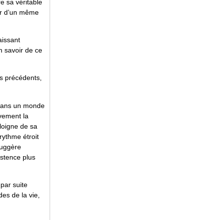
re sa véritable
ter d’un même
aissant
n savoir de ce
ls précédents,
t dans un monde
ivement la
loigne de sa
rythme étroit
suggère
istence plus
par suite
des de la vie,