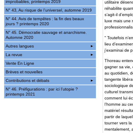
improbables, printemps 2019
utilitaire dés
réhabilite quan
N° 43, Au risque de l’universel, automne 2019
s’agit-il d’emp
N° 44. Avis de tempêtes : la fin des beaux
luxe mais une n
jours ? printemps 2020
professionnalis
N° 45. Démocratie sauvage et anarchisme.
Automne 2020
" Toutefois n’e
lieu d’examine
Autres langues
j’examinai de p
La revue
Thoreau entend
Vente En Ligne
gagner sa vie, 
Brèves et nouvelles
au quotidien, 
tangente libéra
Contributions et débats
sociologique de
N° 46. Préfigurations : par ici l’utopie ?
culturel trans
printemps 2021
comment lui éc
l’homme au cent
matériel résult
partir de laque
tourner vers la
mentalement, ai