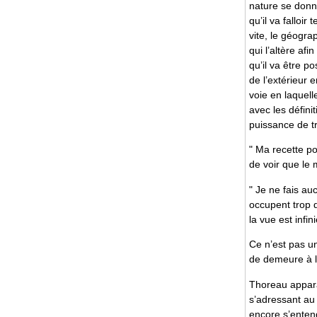
nature se donne
qu’il va falloi
vite, le géograp
qui l’altère af
qu’il va être p
de l’extérieur 
voie en laquell
avec les défini
puissance de tr
" Ma recette po
de voir que le
" Je ne fais au
occupent trop d
la vue est infini
Ce n’est pas une
de demeure à 
Thoreau apparaî
s’adressant au 
encore s’entend