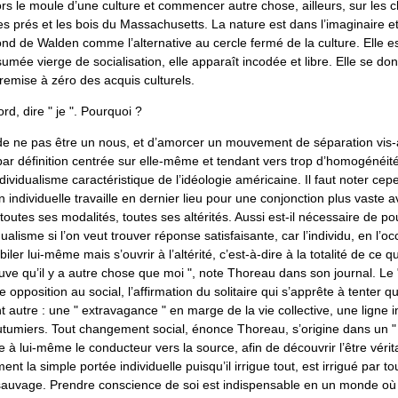
alors le moule d’une culture et commencer autre chose, ailleurs, sur les 
les prés et les bois du Massachusetts. La nature est dans l’imaginaire et
nd de Walden comme l’alternative au cercle fermé de la culture. Elle e
umée vierge de socialisation, elle apparaît incodée et libre. Elle se 
remise à zéro des acquis culturels.
rd, dire " je ". Pourquoi ?
it de ne pas être un nous, et d’amorcer un mouvement de séparation vis-
r définition centrée sur elle-même et tendant vers trop d’homogénéité
 individualisme caractéristique de l’idéologie américaine. Il faut noter ce
n individuelle travaille en dernier lieu pour une conjonction plus vaste
outes ses modalités, toutes ses altérités. Aussi est-il nécessaire de po
dualisme si l’on veut trouver réponse satisfaisante, car l’individu, en l’o
iler lui-même mais s’ouvrir à l’altérité, c’est-à-dire à la totalité de ce qu
rouve qu’il y a autre chose que moi ", note Thoreau dans son journal. Le " 
 opposition au social, l’affirmation du solitaire qui s’apprête à tenter 
 autre : une " extravagance " en marge de la vie collective, une ligne in
utumiers. Tout changement social, énonce Thoreau, s’origine dans un " 
e à lui-même le conducteur vers la source, afin de découvrir l’être véritab
t la simple portée individuelle puisqu’il irrigue tout, est irrigué par tou
 sauvage. Prendre conscience de soi est indispensable en un monde où 