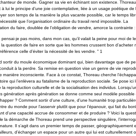
enchanteur de monde. Gagner sa vie en échinant son existence. Thoreau
t à lui le principe d’une joie contemplative, liée à un usage poétique de 
loyer son temps de la manière la plus vacante possible, car le temps lib
écessité que l’organisation ordinaire du travail rend impossible. La
ation du faire, doublée de l’obligation de vendre, amorce la contrainte :
n pensai-je pas moins, dans mon cas, qu’il valait la peine pour moi de le
r la question de faire en sorte que les hommes crussent bon d’acheter 
référence celle d’éviter la nécessité de les vendre. " 1
 sortir du moule économique dominant qui, bien davantage que de pe
conduit à la perdre. Sa remise en question vise un genre de vie reprod
de manière inconsciente. Face à ce constat, Thoreau cherche l’échappa
toire qui l’enlèvera au fatalisme de la reproduction sociale. Se pose ici
 la reproduction culturelle et de la socialisation des individus. Lorsqu’
mis génération après génération se donne comme seul modèle possible e
happer ? Comment sortir d’une culture, d’une humanité trop particulièr
re du monde pour l’asservir plutôt que pour l’épanouir, qui fait du bon
ant d’une capacité accrue de consommer et de produire ? Voici la quest
lle la démarche de Thoreau prend une perspective singulière, l’interroga
 nature. Il s’agit dans un premier temps de passer, géographiquement e
lleurs, d’échanger un espace pour un autre qui lui est culturellement 