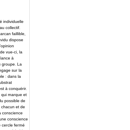
é individuelle
u collectif.
rcan faillible,
ividu dispose
’opinion
de vue-ci, la
fiance à
u groupe. La
engage sur la
le : dans la
ubstrat
st à conquérir.
e qui marque et
du possible de
 chacun et de
la conscience
’une conscience
e cercle fermé