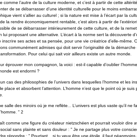
 comme l’autre de la culture moderne, et c’est à partir de cette altéri
r tenter de se débarrasser d’une identité culturelle pour le moins embarr
hique vient s’allier au culturel ; si la nature est mise à l’écart par la c
in de la rendre économiquement rentable, c’est alors à partir de l’extérior
ossible de se débarrasser intérieurement de cette culture, et de la reme
en lui proposant une alternative. L’écart à la norme sert la découverte d
e inscrire ses actes et sa pensée, pour une vie créatrice d’elle-même. C
tions communément admises qui doit servir l’originalité de la démarche 
ansformation. Pour celui qui sait voir ailleurs existe un autre monde.
ur éprouver mon compagnon, la voici : est-il capable d’oublier l’homme,
 monde est endormi ?
cun cas des philosophies de l’univers dans lesquelles l’homme et les ins
e place et absorbent l’attention. L’homme n’est que le point où je suis p
e.
 salle des miroirs où je me reflète... L’univers est plus vaste qu’il ne f
l’homme. " 2
t comme une figure du créateur nietzschéen et pourrait vouloir dire av
social sans plainte et sans douleur : " Je ne partage plus votre conscie
re répondre : " Pourtant... si tu veux être une étoile, il faut néanmoins 