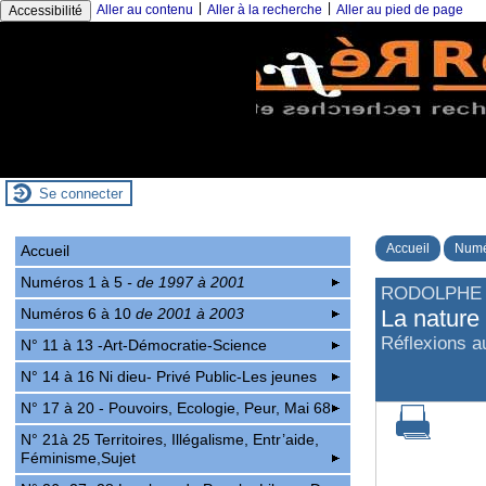
|
|
Aller au contenu
Aller à la recherche
Aller au pied de page
Accessibilité
Se connecter
Accueil
Numé
Accueil
Numéros 1 à 5
- de 1997 à 2001
RODOLPHE 
Numéros 6 à 10
de 2001 à 2003
La nature 
Réflexions a
N° 11 à 13 -Art-Démocratie-Science
N° 14 à 16 Ni dieu- Privé Public-Les jeunes
N° 17 à 20 - Pouvoirs, Ecologie, Peur, Mai 68
N° 21à 25 Territoires, Illégalisme, Entr’aide,
Féminisme,Sujet