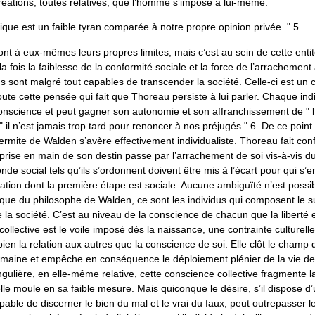
réations, toutes relatives, que l’homme s’impose à lui-même.
lique est un faible tyran comparée à notre propre opinion privée. " 5
ont à eux-mêmes leurs propres limites, mais c’est au sein de cette entit
a fois la faiblesse de la conformité sociale et la force de l’arrachement a
us sont malgré tout capables de transcender la société. Celle-ci est un ca
oute cette pensée qui fait que Thoreau persiste à lui parler. Chaque ind
onscience et peut gagner son autonomie et son affranchissement de " l
 " il n’est jamais trop tard pour renoncer à nos préjugés " 6. De ce point 
rmite de Walden s’avère effectivement individualiste. Thoreau fait con
reprise en main de son destin passe par l’arrachement de soi vis-à-vis d
onde social tels qu’ils s’ordonnent doivent être mis à l’écart pour qui s’
ration dont la première étape est sociale. Aucune ambiguïté n’est possib
ique du philosophe de Walden, ce sont les individus qui composent le s
la société. C’est au niveau de la conscience de chacun que la liberté e
ollective est le voile imposé dès la naissance, une contrainte culturell
en la relation aux autres que la conscience de soi. Elle clôt le champ 
umaine et empêche en conséquence le déploiement plénier de la vie de
gulière, en elle-même relative, cette conscience collective fragmente 
le moule en sa faible mesure. Mais quiconque le désire, s’il dispose d
pable de discerner le bien du mal et le vrai du faux, peut outrepasser l