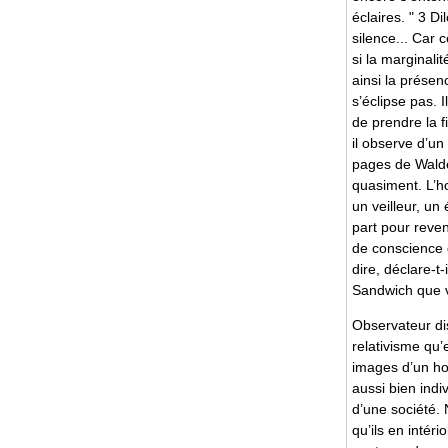
éclaires. " 3 D
silence... Car 
si la marginalit
ainsi la présen
s’éclipse pas. 
de prendre la 
il observe d’u
pages de Walde
quasiment. L’ho
un veilleur, un
part pour reven
de conscience d
dire, déclare-t
Sandwich que v
Observateur di
relativisme qu’
images d’un hor
aussi bien indi
d’une société. 
qu’ils en intér