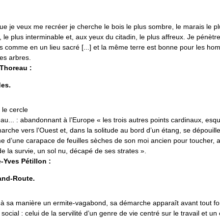
ue je veux me recréer je cherche le bois le plus sombre, le marais le p
, le plus interminable et, aux yeux du citadin, le plus affreux. Je pénèt
s comme en un lieu sacré [...] et la même terre est bonne pour les ho
les arbres.
 Thoreau :
es.
 le cercle
au... : abandonnant à l’Europe « les trois autres points cardinaux, esqu
arche vers l’Ouest et, dans la solitude au bord d’un étang, se dépouille
 d’une carapace de feuilles sèches de son moi ancien pour toucher, 
e la survie, un sol nu, décapé de ses strates ».
e-Yves Pétillon :
and-Route.
 à sa manière un ermite-vagabond, sa démarche apparaît avant tout f
 social : celui de la servilité d’un genre de vie centré sur le travail et