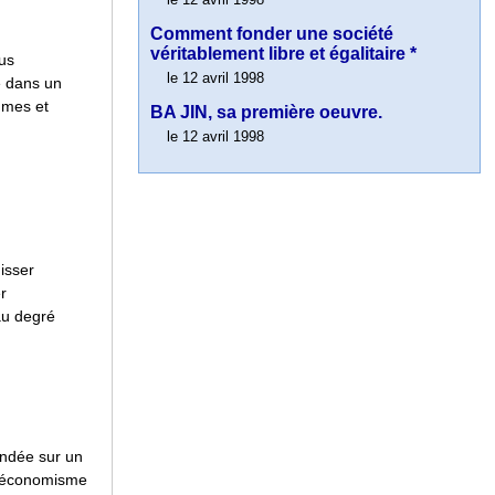
Comment fonder une société
véritablement libre et égalitaire *
lus
le 12 avril 1998
re dans un
mmes et
BA JIN, sa première oeuvre.
le 12 avril 1998
isser
r
au degré
ondée sur un
 un économisme