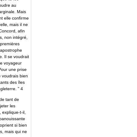
soudre au
arginale. Mais
nt elle confirme
lle, mais il ne
 Concord, afin
, non intégré,
 premières
l apostrophe
 Il se voudrait
 le voyageur
Pour une prise
e voudrais bien
tants des îles
leterre. " 4
de tant de
jeter les
explique-t-il,
 épanouissante
oprient si bien
es, mais qui ne