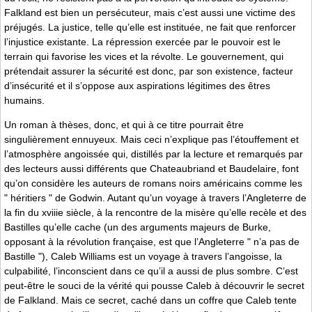
Falkland est bien un persécuteur, mais c’est aussi une victime des
préjugés. La justice, telle qu’elle est instituée, ne fait que renforcer
l’injustice existante. La répression exercée par le pouvoir est le
terrain qui favorise les vices et la révolte. Le gouvernement, qui
prétendait assurer la sécurité est donc, par son existence, facteur
d’insécurité et il s’oppose aux aspirations légitimes des êtres
humains.
Un roman à thèses, donc, et qui à ce titre pourrait être
singulièrement ennuyeux. Mais ceci n’explique pas l’étouffement et
l’atmosphère angoissée qui, distillés par la lecture et remarqués par
des lecteurs aussi différents que Chateaubriand et Baudelaire, font
qu’on considère les auteurs de romans noirs américains comme les
" héritiers " de Godwin. Autant qu’un voyage à travers l’Angleterre de
la fin du xviiie siècle, à la rencontre de la misère qu’elle recèle et des
Bastilles qu’elle cache (un des arguments majeurs de Burke,
opposant à la révolution française, est que l’Angleterre " n’a pas de
Bastille "), Caleb Williams est un voyage à travers l’angoisse, la
culpabilité, l’inconscient dans ce qu’il a aussi de plus sombre. C’est
peut-être le souci de la vérité qui pousse Caleb à découvrir le secret
de Falkland. Mais ce secret, caché dans un coffre que Caleb tente