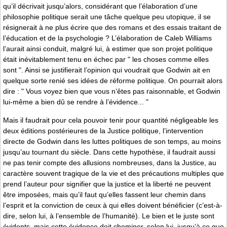
qu’il décrivait jusqu’alors, considérant que l’élaboration d’une
philosophie politique serait une tâche quelque peu utopique, il se
résignerait à ne plus écrire que des romans et des essais traitant de
l’éducation et de la psychologie ? L’élaboration de Caleb Williams
l’aurait ainsi conduit, malgré lui, à estimer que son projet politique
était inévitablement tenu en échec par " les choses comme elles
sont ". Ainsi se justifierait l’opinion qui voudrait que Godwin ait en
quelque sorte renié ses idées de réforme politique. On pourrait alors
dire : " Vous voyez bien que vous n’êtes pas raisonnable, et Godwin
lui-même a bien dû se rendre à l’évidence... "
Mais il faudrait pour cela pouvoir tenir pour quantité négligeable les
deux éditions postérieures de la Justice politique, l’intervention
directe de Godwin dans les luttes politiques de son temps, au moins
jusqu’au tournant du siècle. Dans cette hypothèse, il faudrait aussi
ne pas tenir compte des allusions nombreuses, dans la Justice, au
caractère souvent tragique de la vie et des précautions multiples que
prend l’auteur pour signifier que la justice et la liberté ne peuvent
être imposées, mais qu’il faut qu’elles fassent leur chemin dans
l’esprit et la conviction de ceux à qui elles doivent bénéficier (c’est-à-
dire, selon lui, à l’ensemble de l’humanité). Le bien et le juste sont
évidents, mais cette évidence doit cheminer, selon lui, jusqu’à ce que