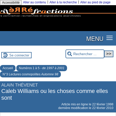
|
|
Aller au contenu
Aller à la recherche
Aller au pied de page
Accessibilité
MENU
Se connecter
Accueil
Numéros 1 à 5
- de 1997 à 2001
N°3 Lectures cosmopolites
Automne 98
ALAIN THÉVENET
Caleb Williams ou les choses comme elles
sont
Article mis en ligne le
22 février 1998
dernière modification le 22 février 2010