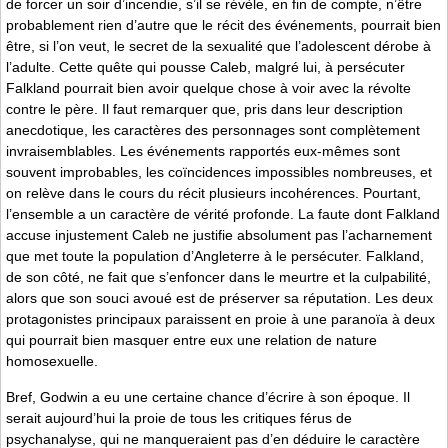
de forcer un soir d’incendie, s’il se révèle, en fin de compte, n’être
probablement rien d’autre que le récit des événements, pourrait bien
être, si l’on veut, le secret de la sexualité que l’adolescent dérobe à
l’adulte. Cette quête qui pousse Caleb, malgré lui, à persécuter
Falkland pourrait bien avoir quelque chose à voir avec la révolte
contre le père. Il faut remarquer que, pris dans leur description
anecdotique, les caractères des personnages sont complètement
invraisemblables. Les événements rapportés eux-mêmes sont
souvent improbables, les coïncidences impossibles nombreuses, et
on relève dans le cours du récit plusieurs incohérences. Pourtant,
l’ensemble a un caractère de vérité profonde. La faute dont Falkland
accuse injustement Caleb ne justifie absolument pas l’acharnement
que met toute la population d’Angleterre à le persécuter. Falkland,
de son côté, ne fait que s’enfoncer dans le meurtre et la culpabilité,
alors que son souci avoué est de préserver sa réputation. Les deux
protagonistes principaux paraissent en proie à une paranoïa à deux
qui pourrait bien masquer entre eux une relation de nature
homosexuelle.
Bref, Godwin a eu une certaine chance d’écrire à son époque. Il
serait aujourd’hui la proie de tous les critiques férus de
psychanalyse, qui ne manqueraient pas d’en déduire le caractère