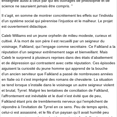
enseignée aussi à ceux par qui les ouvrages de philosophie et de
science ne sauraient jamais être compris. "
Il s’agit, en somme de montrer concrètement les effets sur l’individu
d’un système social qui pérennise l’injustice et le malheur. Le projet
est ouvertement didactique.
Caleb Williams est un jeune orphelin de milieu modeste, curieux et
cultivé. À la mort de son père il est recueilli par un seigneur du
voisinage, Falkland, qui l’engage comme secrétaire. Ce Falkland a la
réputation d’un seigneur extrêmement sage et bienveillant. Mais
Caleb le surprend à plusieurs reprises dans des états d’abattement
et de dépression qui contrastent avec cette réputation. Ces épisodes
aiguisent la curiosité du jeune homme qui apprend de la bouche
d’un ancien serviteur que Falkland a passé de nombreuses années
en Italie où il s’est imprégné des romans de chevalerie. La situation
se tend lorsque s’installe dans le voisinage un autre seigneur violent
et brutal, Tyrrel. Malgré les tentatives de conciliation de Falkland,
l’affrontement est inévitable et le duel n’est évité que de peu,
Falkland étant pris de tremblements nerveux qui l’empêchent de
répondre à l’invitation de Tyrrel en ce sens. Peu de temps après,
celui-ci est assassiné, et le fils d’un paysan qu’il avait humilié peu