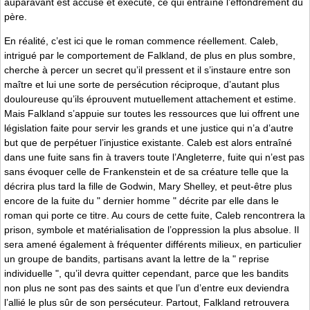
auparavant est accusé et exécuté, ce qui entraîne l’effondrement du
père.
En réalité, c’est ici que le roman commence réellement. Caleb,
intrigué par le comportement de Falkland, de plus en plus sombre,
cherche à percer un secret qu’il pressent et il s’instaure entre son
maître et lui une sorte de persécution réciproque, d’autant plus
douloureuse qu’ils éprouvent mutuellement attachement et estime.
Mais Falkland s’appuie sur toutes les ressources que lui offrent une
législation faite pour servir les grands et une justice qui n’a d’autre
but que de perpétuer l’injustice existante. Caleb est alors entraîné
dans une fuite sans fin à travers toute l’Angleterre, fuite qui n’est pas
sans évoquer celle de Frankenstein et de sa créature telle que la
décrira plus tard la fille de Godwin, Mary Shelley, et peut-être plus
encore de la fuite du " dernier homme " décrite par elle dans le
roman qui porte ce titre. Au cours de cette fuite, Caleb rencontrera la
prison, symbole et matérialisation de l’oppression la plus absolue. Il
sera amené également à fréquenter différents milieux, en particulier
un groupe de bandits, partisans avant la lettre de la " reprise
individuelle ", qu’il devra quitter cependant, parce que les bandits
non plus ne sont pas des saints et que l’un d’entre eux deviendra
l’allié le plus sûr de son persécuteur. Partout, Falkland retrouvera