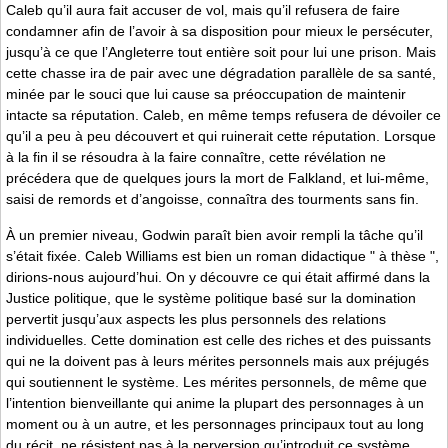
Caleb qu’il aura fait accuser de vol, mais qu’il refusera de faire
condamner afin de l’avoir à sa disposition pour mieux le persécuter,
jusqu’à ce que l’Angleterre tout entière soit pour lui une prison. Mais
cette chasse ira de pair avec une dégradation parallèle de sa santé,
minée par le souci que lui cause sa préoccupation de maintenir
intacte sa réputation. Caleb, en même temps refusera de dévoiler ce
qu’il a peu à peu découvert et qui ruinerait cette réputation. Lorsque
à la fin il se résoudra à la faire connaître, cette révélation ne
précédera que de quelques jours la mort de Falkland, et lui-même,
saisi de remords et d’angoisse, connaîtra des tourments sans fin.
À un premier niveau, Godwin paraît bien avoir rempli la tâche qu’il
s’était fixée. Caleb Williams est bien un roman didactique " à thèse ",
dirions-nous aujourd’hui. On y découvre ce qui était affirmé dans la
Justice politique, que le système politique basé sur la domination
pervertit jusqu’aux aspects les plus personnels des relations
individuelles. Cette domination est celle des riches et des puissants
qui ne la doivent pas à leurs mérites personnels mais aux préjugés
qui soutiennent le système. Les mérites personnels, de même que
l’intention bienveillante qui anime la plupart des personnages à un
moment ou à un autre, et les personnages principaux tout au long
du récit, ne résistent pas à la perversion qu’introduit ce système.