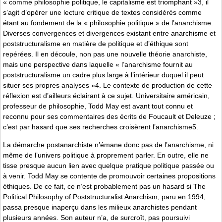
« comme philosophie politique, le capitalisme est triomphant »3, il
s’agit d’opérer une lecture critique de textes considérés comme
étant au fondement de la « philosophie politique » de l’anarchisme.
Diverses convergences et divergences existant entre anarchisme et
poststructuralisme en matière de politique et d’éthique sont
repérées. Il en découle, non pas une nouvelle théorie anarchiste,
mais une perspective dans laquelle « l’anarchisme fournit au
poststructuralisme un cadre plus large à l’intérieur duquel il peut
situer ses propres analyses »4. Le contexte de production de cette
réflexion est d’ailleurs éclairant à ce sujet. Universitaire américain,
professeur de philosophie, Todd May est avant tout connu et
reconnu pour ses commentaires des écrits de Foucault et Deleuze ;
c’est par hasard que ses recherches croisèrent l’anarchisme5.
La démarche postanarchiste n’émane donc pas de l’anarchisme, ni
même de l’univers politique à proprement parler. En outre, elle ne
tisse presque aucun lien avec quelque pratique politique passée ou
à venir. Todd May se contente de promouvoir certaines propositions
éthiques. De ce fait, ce n’est probablement pas un hasard si The
Political Philosophy of Poststructuralist Anarchism, paru en 1994,
passa presque inaperçu dans les milieux anarchistes pendant
plusieurs années. Son auteur n’a, de surcroît, pas poursuivi