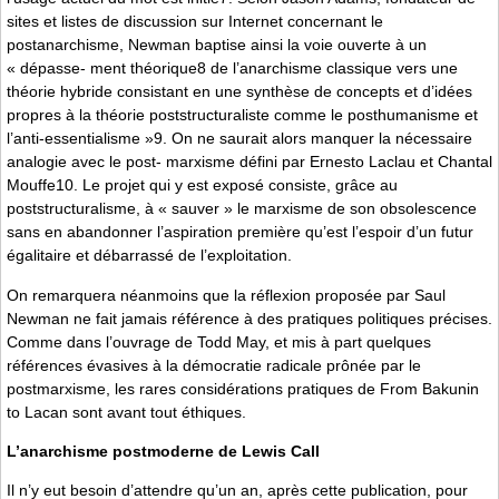
sites et listes de discussion sur Internet concernant le
postanarchisme, Newman baptise ainsi la voie ouverte à un
« dépasse- ment théorique8 de l’anarchisme classique vers une
théorie hybride consistant en une synthèse de concepts et d’idées
propres à la théorie poststructuraliste comme le posthumanisme et
l’anti-essentialisme »9. On ne saurait alors manquer la nécessaire
analogie avec le post- marxisme défini par Ernesto Laclau et Chantal
Mouffe10. Le projet qui y est exposé consiste, grâce au
poststructuralisme, à « sauver » le marxisme de son obsolescence
sans en abandonner l’aspiration première qu’est l’espoir d’un futur
égalitaire et débarrassé de l’exploitation.
On remarquera néanmoins que la réflexion proposée par Saul
Newman ne fait jamais référence à des pratiques politiques précises.
Comme dans l’ouvrage de Todd May, et mis à part quelques
références évasives à la démocratie radicale prônée par le
postmarxisme, les rares considérations pratiques de From Bakunin
to Lacan sont avant tout éthiques.
L’anarchisme postmoderne de Lewis Call
Il n’y eut besoin d’attendre qu’un an, après cette publication, pour