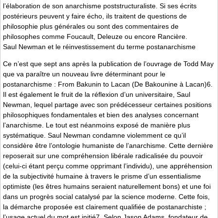
l’élaboration de son anarchisme poststructuraliste. Si ses écrits
postérieurs peuvent y faire écho, ils traitent de questions de
philosophie plus générales ou sont des commentaires de
philosophes comme Foucault, Deleuze ou encore Rancière.
Saul Newman et le réinvestissement du terme postanarchisme
Ce n’est que sept ans après la publication de l’ouvrage de Todd May
que va paraître un nouveau livre déterminant pour le
postanarchisme : From Bakunin to Lacan (De Bakounine à Lacan)6.
Il est également le fruit de la réflexion d’un universitaire, Saul
Newman, lequel partage avec son prédécesseur certaines positions
philosophiques fondamentales et bien des analyses concernant
l’anarchisme. Le tout est néanmoins exposé de manière plus
systématique. Saul Newman condamne violemment ce qu’il
considère être l’ontologie humaniste de l’anarchisme. Cette dernière
reposerait sur une compréhension libérale radicalisée du pouvoir
(celui-ci étant perçu comme opprimant l’individu), une appréhension
de la subjectivité humaine à travers le prisme d’un essentialisme
optimiste (les êtres humains seraient naturellement bons) et une foi
dans un progrès social catalysé par la science moderne. Cette fois,
la démarche proposée est clairement qualifiée de postanarchiste ;
l’usage actuel du mot est initié7. Selon Jason Adams, fondateur de