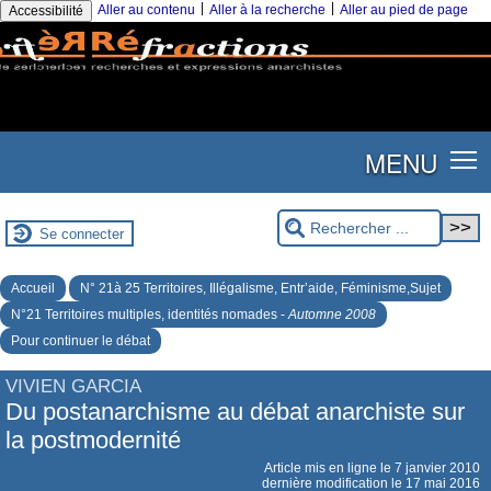
|
|
Aller au contenu
Aller à la recherche
Aller au pied de page
Accessibilité
MENU
Se connecter
Accueil
N° 21à 25 Territoires, Illégalisme, Entr’aide, Féminisme,Sujet
N°21 Territoires multiples, identités nomades -
Automne 2008
Pour continuer le débat
VIVIEN GARCIA
Du postanarchisme au débat anarchiste sur
la postmodernité
Article mis en ligne le
7 janvier 2010
dernière modification le 17 mai 2016