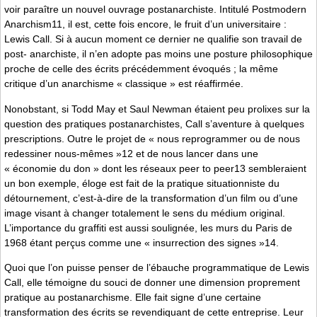
voir paraître un nouvel ouvrage postanarchiste. Intitulé Postmodern
Anarchism11, il est, cette fois encore, le fruit d’un universitaire :
Lewis Call. Si à aucun moment ce dernier ne qualifie son travail de
post- anarchiste, il n’en adopte pas moins une posture philosophique
proche de celle des écrits précédemment évoqués ; la même
critique d’un anarchisme « classique » est réaffirmée.
Nonobstant, si Todd May et Saul Newman étaient peu prolixes sur la
question des pratiques postanarchistes, Call s’aventure à quelques
prescriptions. Outre le projet de « nous reprogrammer ou de nous
redessiner nous-mêmes »12 et de nous lancer dans une
« économie du don » dont les réseaux peer to peer13 sembleraient
un bon exemple, éloge est fait de la pratique situationniste du
détournement, c’est-à-dire de la transformation d’un film ou d’une
image visant à changer totalement le sens du médium original.
L’importance du graffiti est aussi soulignée, les murs du Paris de
1968 étant perçus comme une « insurrection des signes »14.
Quoi que l’on puisse penser de l’ébauche programmatique de Lewis
Call, elle témoigne du souci de donner une dimension proprement
pratique au postanarchisme. Elle fait signe d’une certaine
transformation des écrits se revendiquant de cette entreprise. Leur