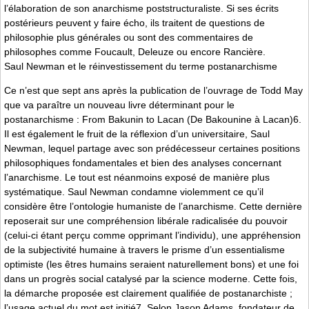
l’élaboration de son anarchisme poststructuraliste. Si ses écrits
postérieurs peuvent y faire écho, ils traitent de questions de
philosophie plus générales ou sont des commentaires de
philosophes comme Foucault, Deleuze ou encore Rancière.
Saul Newman et le réinvestissement du terme postanarchisme
Ce n’est que sept ans après la publication de l’ouvrage de Todd May
que va paraître un nouveau livre déterminant pour le
postanarchisme : From Bakunin to Lacan (De Bakounine à Lacan)6.
Il est également le fruit de la réflexion d’un universitaire, Saul
Newman, lequel partage avec son prédécesseur certaines positions
philosophiques fondamentales et bien des analyses concernant
l’anarchisme. Le tout est néanmoins exposé de manière plus
systématique. Saul Newman condamne violemment ce qu’il
considère être l’ontologie humaniste de l’anarchisme. Cette dernière
reposerait sur une compréhension libérale radicalisée du pouvoir
(celui-ci étant perçu comme opprimant l’individu), une appréhension
de la subjectivité humaine à travers le prisme d’un essentialisme
optimiste (les êtres humains seraient naturellement bons) et une foi
dans un progrès social catalysé par la science moderne. Cette fois,
la démarche proposée est clairement qualifiée de postanarchiste ;
l’usage actuel du mot est initié7. Selon Jason Adams, fondateur de