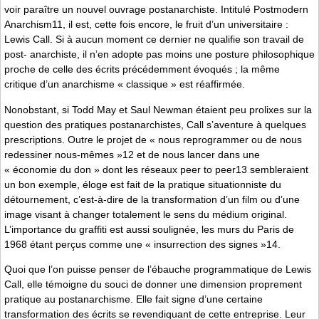
voir paraître un nouvel ouvrage postanarchiste. Intitulé Postmodern
Anarchism11, il est, cette fois encore, le fruit d’un universitaire :
Lewis Call. Si à aucun moment ce dernier ne qualifie son travail de
post- anarchiste, il n’en adopte pas moins une posture philosophique
proche de celle des écrits précédemment évoqués ; la même
critique d’un anarchisme « classique » est réaffirmée.
Nonobstant, si Todd May et Saul Newman étaient peu prolixes sur la
question des pratiques postanarchistes, Call s’aventure à quelques
prescriptions. Outre le projet de « nous reprogrammer ou de nous
redessiner nous-mêmes »12 et de nous lancer dans une
« économie du don » dont les réseaux peer to peer13 sembleraient
un bon exemple, éloge est fait de la pratique situationniste du
détournement, c’est-à-dire de la transformation d’un film ou d’une
image visant à changer totalement le sens du médium original.
L’importance du graffiti est aussi soulignée, les murs du Paris de
1968 étant perçus comme une « insurrection des signes »14.
Quoi que l’on puisse penser de l’ébauche programmatique de Lewis
Call, elle témoigne du souci de donner une dimension proprement
pratique au postanarchisme. Elle fait signe d’une certaine
transformation des écrits se revendiquant de cette entreprise. Leur