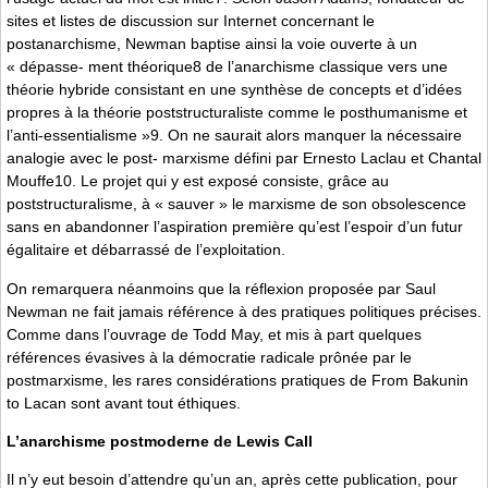
sites et listes de discussion sur Internet concernant le
postanarchisme, Newman baptise ainsi la voie ouverte à un
« dépasse- ment théorique8 de l’anarchisme classique vers une
théorie hybride consistant en une synthèse de concepts et d’idées
propres à la théorie poststructuraliste comme le posthumanisme et
l’anti-essentialisme »9. On ne saurait alors manquer la nécessaire
analogie avec le post- marxisme défini par Ernesto Laclau et Chantal
Mouffe10. Le projet qui y est exposé consiste, grâce au
poststructuralisme, à « sauver » le marxisme de son obsolescence
sans en abandonner l’aspiration première qu’est l’espoir d’un futur
égalitaire et débarrassé de l’exploitation.
On remarquera néanmoins que la réflexion proposée par Saul
Newman ne fait jamais référence à des pratiques politiques précises.
Comme dans l’ouvrage de Todd May, et mis à part quelques
références évasives à la démocratie radicale prônée par le
postmarxisme, les rares considérations pratiques de From Bakunin
to Lacan sont avant tout éthiques.
L’anarchisme postmoderne de Lewis Call
Il n’y eut besoin d’attendre qu’un an, après cette publication, pour