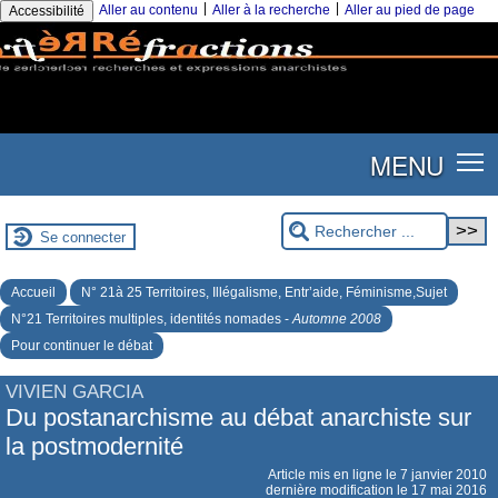
|
|
Aller au contenu
Aller à la recherche
Aller au pied de page
Accessibilité
MENU
Se connecter
Accueil
N° 21à 25 Territoires, Illégalisme, Entr’aide, Féminisme,Sujet
N°21 Territoires multiples, identités nomades -
Automne 2008
Pour continuer le débat
VIVIEN GARCIA
Du postanarchisme au débat anarchiste sur
la postmodernité
Article mis en ligne le
7 janvier 2010
dernière modification le 17 mai 2016