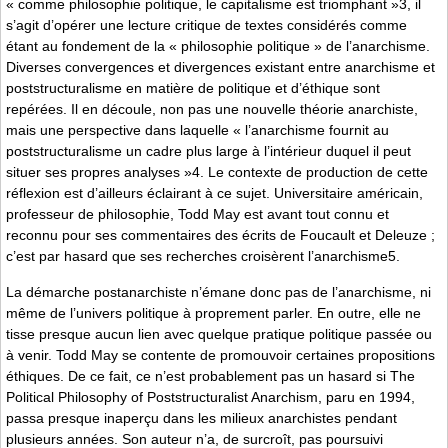
« comme philosophie politique, le capitalisme est triomphant »3, il
s’agit d’opérer une lecture critique de textes considérés comme
étant au fondement de la « philosophie politique » de l’anarchisme.
Diverses convergences et divergences existant entre anarchisme et
poststructuralisme en matière de politique et d’éthique sont
repérées. Il en découle, non pas une nouvelle théorie anarchiste,
mais une perspective dans laquelle « l’anarchisme fournit au
poststructuralisme un cadre plus large à l’intérieur duquel il peut
situer ses propres analyses »4. Le contexte de production de cette
réflexion est d’ailleurs éclairant à ce sujet. Universitaire américain,
professeur de philosophie, Todd May est avant tout connu et
reconnu pour ses commentaires des écrits de Foucault et Deleuze ;
c’est par hasard que ses recherches croisèrent l’anarchisme5.
La démarche postanarchiste n’émane donc pas de l’anarchisme, ni
même de l’univers politique à proprement parler. En outre, elle ne
tisse presque aucun lien avec quelque pratique politique passée ou
à venir. Todd May se contente de promouvoir certaines propositions
éthiques. De ce fait, ce n’est probablement pas un hasard si The
Political Philosophy of Poststructuralist Anarchism, paru en 1994,
passa presque inaperçu dans les milieux anarchistes pendant
plusieurs années. Son auteur n’a, de surcroît, pas poursuivi