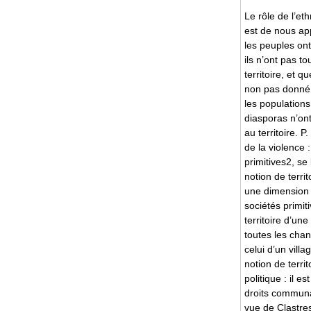
Le rôle de l’eth
est de nous ap
les peuples ont
ils n’ont pas t
territoire, et qu
non pas donné.
les population
diasporas n’on
au territoire. 
de la violence 
primitives2, se
notion de territo
une dimension c
sociétés primit
territoire d’u
toutes les cha
celui d’un villa
notion de territ
politique : il e
droits communa
vue de Clastres