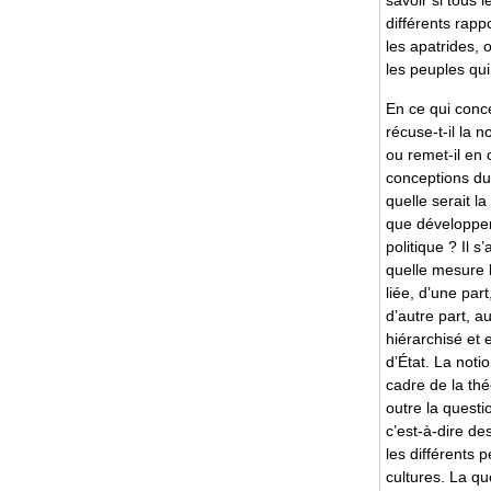
savoir si tous l
différents rapp
les apatrides, 
les peuples qui
En ce qui conc
récuse-t-il la 
ou remet-il en
conceptions du 
quelle serait la
que développer
politique ? Il s
quelle mesure l
liée, d’une part
d’autre part, a
hiérarchisé et e
d’État. La notio
cadre de la thé
outre la questi
c’est-à-dire de
les différents p
cultures. La qu