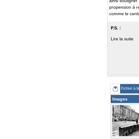
ainsi souligner
propension à re
comme le cent
P.S. :
Lire la suite
Fichier à t
Images