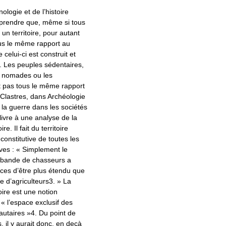
nologie et de l’histoire
prendre que, même si tous
 un territoire, pour autant
ous le même rapport au
e celui-ci est construit et
 Les peuples sédentaires,
s nomades ou les
t pas tous le même rapport
P. Clastres, dans Archéologie
: la guerre dans les sociétés
 livre à une analyse de la
ire. Il fait du territoire
onstitutive de toutes les
ives : « Simplement le
ne bande de chasseurs a
nces d’être plus étendu que
ge d’agriculteurs3. » La
oire est une notion
st « l’espace exclusif des
utaires »4. Du point de
, il y aurait donc, en deçà