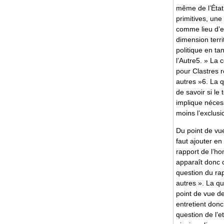
même de l’État
primitives, une 
comme lieu d’ex
dimension territ
politique en tan
l’Autre5. » La
pour Clastres r
autres »6. La q
de savoir si le 
implique néces
moins l’exclusi
Du point de vue
faut ajouter en
rapport de l’ho
apparaît donc 
question du rap
autres ». La qu
point de vue d
entretient donc
question de l’