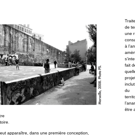
Trait
de te
une 
cons
à l’a
amèn
s’int
fait 
quell
proje
inclu
du
terri
l’ana
être
tre
toire.
eut apparaître, dans une première conception,