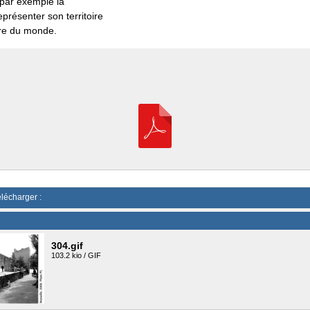
 par exemple la
présenter son territoire
re du monde.
élécharger :
304.gif
103.2 kio / GIF