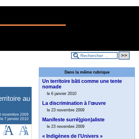
Dans la même rubrique
Un territoire bâti comme une tente
nomade
le 6 janvier 2010
rritoire au
La discrimination à l’œuvre
le 23 novembre 2009
3 novembre 2009
 le 7 janvier 2010
Manifeste surré(gion)aliste
le 23 novembre 2009
« Indigènes de l’Univers »