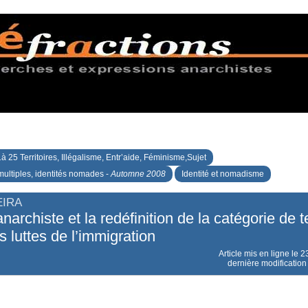
à 25 Territoires, Illégalisme, Entr’aide, Féminisme,Sujet
multiples, identités nomades -
Automne 2008
Identité et nomadisme
EIRA
anarchiste et la redéfinition de la catégorie de te
s luttes de l’immigration
Article mis en ligne le
2
dernière modification