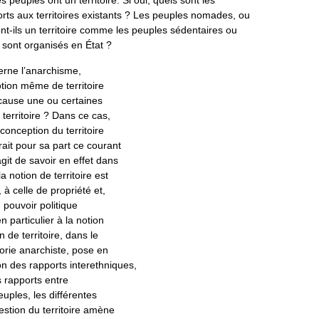
es peuples ont un territoire. Si oui, quels sont les
orts aux territoires existants ? Les peuples nomades, ou
ont-ils un territoire comme les peuples sédentaires ou
 sont organisés en État ?
erne l’anarchisme,
notion même de territoire
 cause une ou certaines
territoire ? Dans ce cas,
 conception du territoire
ait pour sa part ce courant
’agit de savoir en effet dans
a notion de territoire est
, à celle de propriété et,
u pouvoir politique
n particulier à la notion
n de territoire, dans le
orie anarchiste, pose en
on des rapports interethniques,
s rapports entre
euples, les différentes
estion du territoire amène