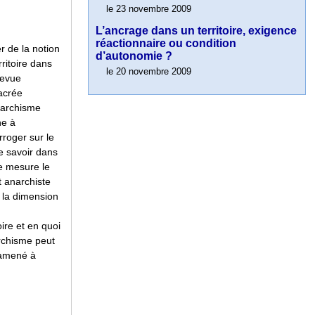
le 23 novembre 2009
L’ancrage dans un territoire, exigence
réactionnaire ou condition
er de la notion
d’autonomie ?
rritoire dans
le 20 novembre 2009
revue
acrée
narchisme
e à
erroger sur le
de savoir dans
e mesure le
t anarchiste
t la dimension
toire et en quoi
rchisme peut
 amené à