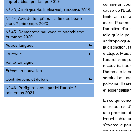
improbables, printemps 2019
comme un coura
N° 43, Au risque de l’universel, automne 2019
cause de l’Ét
limiterait à un
N° 44. Avis de tempêtes : la fin des beaux
autre. Pour moi
jours ? printemps 2020
l’ambition d’un
N° 45. Démocratie sauvage et anarchisme.
telle qu’elle pe
Automne 2020
anthropologue 
Autres langues
la distinction, 
étatique. Mais 
La revue
l’anarchisme po
Vente En Ligne
recouvrirait au
Brèves et nouvelles
l’homme à la na
serait alors un
Contributions et débats
politique, il s
N° 46. Préfigurations : par ici l’utopie ?
et essentialisan
printemps 2021
En ce qui conce
entre autres, d
une première dé
lequel habite u
s’exerce le pou