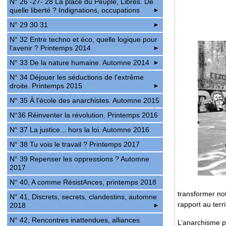
N° 26 -27- 28 La place du Peuple, Libres. De
quelle liberté ? Indignations, occupations
N° 29 30 31
N° 32 Entre techno et éco, quelle logique pour
l’avenir ? Printemps 2014
N° 33 De la nature humaine. Automne 2014
N° 34 Déjouer les séductions de l’extrême
droite. Printemps 2015
N° 35 À l’école des anarchistes. Automne 2015
N°36 Réinventer la révolution. Printemps 2016
N° 37 La justice... hors la loi. Automne 2016
N° 38 Tu vois le travail ? Printemps 2017
N° 39 Repenser les oppressions ? Automne
2017
N° 40, A comme RésistAnces, printemps 2018
transformer no
N° 41, Discrets, secrets, clandestins, automne
rapport au terri
2018
N° 42, Rencontres inattendues, alliances
L’anarchisme p