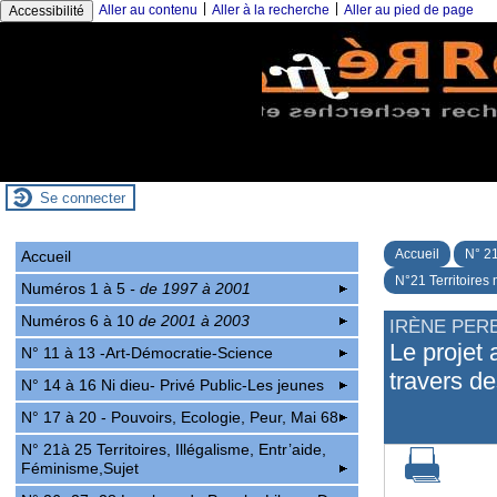
|
|
Aller au contenu
Aller à la recherche
Aller au pied de page
Accessibilité
Se connecter
Accueil
N° 21
Accueil
N°21 Territoires 
Numéros 1 à 5
- de 1997 à 2001
Numéros 6 à 10
de 2001 à 2003
IRÈNE PER
Le projet 
N° 11 à 13 -Art-Démocratie-Science
travers de
N° 14 à 16 Ni dieu- Privé Public-Les jeunes
N° 17 à 20 - Pouvoirs, Ecologie, Peur, Mai 68
N° 21à 25 Territoires, Illégalisme, Entr’aide,
Féminisme,Sujet