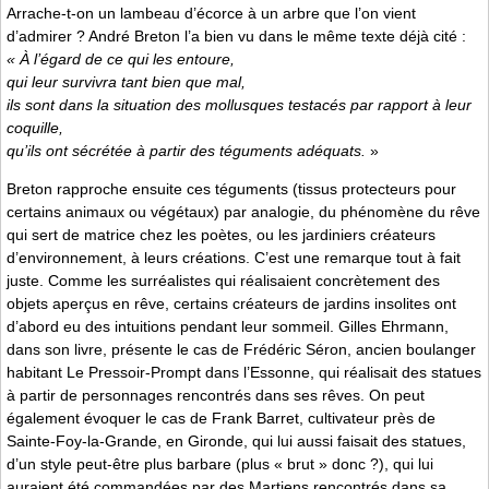
Arrache-t-on un lambeau d’écorce à un arbre que l’on vient
d’admirer ? André Breton l’a bien vu dans le même texte déjà cité :
« À l’égard de ce qui les entoure,
qui leur survivra tant bien que mal,
ils sont dans la situation des mollusques testacés par rapport à leur
coquille,
qu’ils ont sécrétée à partir des téguments adéquats.
»
Breton rapproche ensuite ces téguments (tissus protecteurs pour
certains animaux ou végétaux) par analogie, du phénomène du rêve
qui sert de matrice chez les poètes, ou les jardiniers créateurs
d’environnement, à leurs créations. C’est une remarque tout à fait
juste. Comme les surréalistes qui réalisaient concrètement des
objets aperçus en rêve, certains créateurs de jardins insolites ont
d’abord eu des intuitions pendant leur sommeil. Gilles Ehrmann,
dans son livre, présente le cas de Frédéric Séron, ancien boulanger
habitant Le Pressoir-Prompt dans l’Essonne, qui réalisait des statues
à partir de personnages rencontrés dans ses rêves. On peut
également évoquer le cas de Frank Barret, cultivateur près de
Sainte-Foy-la-Grande, en Gironde, qui lui aussi faisait des statues,
d’un style peut-être plus barbare (plus « brut » donc ?), qui lui
auraient été commandées par des Martiens rencontrés dans sa