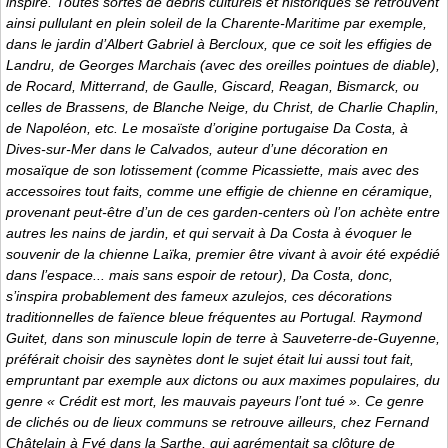
inspiré. Toutes sortes de débris culturels et historiques se retrouvent
ainsi pullulant en plein soleil de la Charente-Maritime par exemple,
dans le jardin d’Albert Gabriel à Bercloux, que ce soit les effigies de
Landru, de Georges Marchais (avec des oreilles pointues de diable),
de Rocard, Mitterrand, de Gaulle, Giscard, Reagan, Bismarck, ou
celles de Brassens, de Blanche Neige, du Christ, de Charlie Chaplin,
de Napoléon, etc. Le mosaïste d’origine portugaise Da Costa, à
Dives-sur-Mer dans le Calvados, auteur d’une décoration en
mosaïque de son lotissement (comme Picassiette, mais avec des
accessoires tout faits, comme une effigie de chienne en céramique,
provenant peut-être d’un de ces garden-centers où l’on achète entre
autres les nains de jardin, et qui servait à Da Costa à évoquer le
souvenir de la chienne Laïka, premier être vivant à avoir été expédié
dans l’espace... mais sans espoir de retour), Da Costa, donc,
s’inspira probablement des fameux azulejos, ces décorations
traditionnelles de faïence bleue fréquentes au Portugal. Raymond
Guitet, dans son minuscule lopin de terre à Sauveterre-de-Guyenne,
préférait choisir des saynètes dont le sujet était lui aussi tout fait,
empruntant par exemple aux dictons ou aux maximes populaires, du
genre « Crédit est mort, les mauvais payeurs l’ont tué ». Ce genre
de clichés ou de lieux communs se retrouve ailleurs, chez Fernand
Châtelain à Fyé dans la Sarthe, qui agrémentait sa clôture de