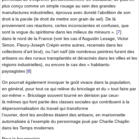
plus conçu comme un simple rouage au sein des grandes
manufactures industrielles, éprouva avec dureté l’abolition de son
droit à la parole (le droit de mettre son grain de sel). De là
proviennent ces réactions, certes inconscientes et confuses, que
sont la vogue du spiritisme dans les milieux de mineurs ».
[
7
]
dans le nord de la France (voir les cas d’Augustin Lesage, Victor
Simon, Fleury-Joseph Crépin entre autres, recensés dans les
collections d’art brut), ou l’art naïf (de nombreux peintres furent des
artisans ou des ruraux transplantés et déracinés dans les villes et les
régions industrielles), ou encore le cas des « habitants-
paysagistes
[
8
]
On pourrait également invoquer le goût vivace dans la population,
en général, pour tout ce qui relève du bricolage et du « tout faire par
soi-même ». Bricolage souvent tourné en dérision par ceux-
là mêmes qui font partie des classes sociales qui contribuent à la
dépersonnalisation du travail qui transforme
l’ouvrier, dont les ancêtres étaient des artisans, en marionnette
automatisée à l’exemple du personnage joué par Charlie Chaplin
dans les Temps modernes.
Pour la bourgeoisie,