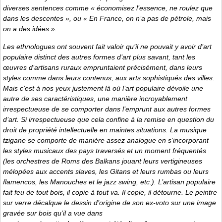
diverses sentences comme « économisez l’essence, ne roulez que
dans les descentes », ou « En France, on n’a pas de pétrole, mais
on a des idées ».
Les ethnologues ont souvent fait valoir qu’il ne pouvait y avoir d’art
populaire distinct des autres formes d’art plus savant, tant les
œuvres d’artisans ruraux empruntaient précisément, dans leurs
styles comme dans leurs contenus, aux arts sophistiqués des villes.
Mais c’est à nos yeux justement là où l’art populaire dévoile une
autre de ses caractéristiques, une manière incroyablement
irrespectueuse de se comporter dans l’emprunt aux autres formes
d’art. Si irrespectueuse que cela confine à la remise en question du
droit de propriété intellectuelle en maintes situations. La musique
tzigane se comporte de manière assez analogue en s’incorporant
les styles musicaux des pays traversés et un moment fréquentés
(les orchestres de Roms des Balkans jouant leurs vertigineuses
mélopées aux accents slaves, les Gitans et leurs rumbas ou leurs
flamencos, les Manouches et le jazz swing, etc.). L’artisan populaire
fait feu de tout bois, il copie à tout va. Il copie, il détourne. Le peintre
sur verre décalque le dessin d’origine de son ex-voto sur une image
gravée sur bois qu’il a vue dans