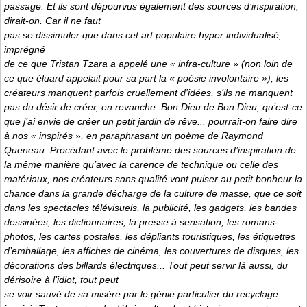
passage. Et ils sont dépourvus également des sources d’inspiration,
dirait-on. Car il ne faut
pas se dissimuler que dans cet art populaire hyper individualisé,
imprégné
de ce que Tristan Tzara a appelé une « infra-culture » (non loin de
ce que éluard appelait pour sa part la « poésie involontaire »), les
créateurs manquent parfois cruellement d’idées, s’ils ne manquent
pas du désir de créer, en revanche. Bon Dieu de Bon Dieu, qu’est-ce
que j’ai envie de créer un petit jardin de rêve... pourrait-on faire dire
à nos « inspirés », en paraphrasant un poème de Raymond
Queneau. Procédant avec le problème des sources d’inspiration de
la même manière qu’avec la carence de technique ou celle des
matériaux, nos créateurs sans qualité vont puiser au petit bonheur la
chance dans la grande décharge de la culture de masse, que ce soit
dans les spectacles télévisuels, la publicité, les gadgets, les bandes
dessinées, les dictionnaires, la presse à sensation, les romans-
photos, les cartes postales, les dépliants touristiques, les étiquettes
d’emballage, les affiches de cinéma, les couvertures de disques, les
décorations des billards électriques... Tout peut servir là aussi, du
dérisoire à l’idiot, tout peut
se voir sauvé de sa misère par le génie particulier du recyclage