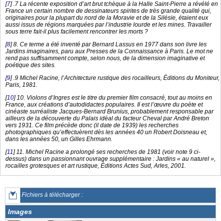
[
7
]
.7 La récente exposition d’art brut tchèque à la Halle Saint-Pierre a révélé en
France un certain nombre de dessinateurs spirites de très grande qualité qui,
originaires pour la plupart du nord de la Moravie et de la Silésie, étaient eux
aussi issus de régions marquées par l’industrie lourde et les mines. Travailler
sous terre fait-il plus facilement rencontrer les morts ?
[
8
]
8. Ce terme a été inventé par Bernard Lassus en 1977 dans son livre les
Jardins imaginaires, paru aux Presses de la Connaissance à Paris. Le mot ne
rend pas suffisamment compte, selon nous, de la dimension imaginative et
poétique des sites.
[
9
]
.9 Michel Racine, l’Architecture rustique des rocailleurs, Éditions du Moniteur,
Paris, 1981.
[
10
]
10. Violons d’Ingres est le titre du premier film consacré, tout au moins en
France, aux créations d’autodidactes populaires. Il est l’œuvre du poète et
cinéaste surréaliste Jacques-Bernard Brunius, probablement responsable par
ailleurs de la découverte du Palais idéal du facteur Cheval par André Breton
vers 1931. Ce film précède donc (il date de 1939) les recherches
photographiques qu’effectuèrent dès les années 40 un Robert Doisneau et,
dans les années 50, un Gilles Ehrmann.
[
11
]
11. Michel Racine a prolongé ses recherches de 1981 (voir note 9 ci-
dessus) dans un passionnant ouvrage supplémentaire : Jardins « au naturel »,
rocailles grotesques et art rustique, Éditions Actes Sud, Arles, 2001.
Fichiers à télécharger :
Images