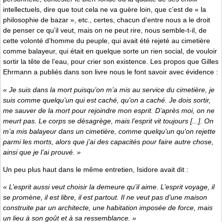
intellectuels, dire que tout cela ne va guère loin, que c’est de « la
philosophie de bazar », etc., certes, chacun d’entre nous a le droit
de penser ce qu’il veut, mais on ne peut rire, nous semble-t-il, de
cette volonté d’homme du peuple, qui avait été rejeté au cimetière
comme balayeur, qui était en quelque sorte un rien social, de vouloir
sortir la tête de l’eau, pour crier son existence. Les propos que Gilles
Ehrmann a publiés dans son livre nous le font savoir avec évidence :
« Je suis dans la mort puisqu’on m’a mis au service du cimetière, je
suis comme quelqu’un qui est caché, qu’on a caché. Je dois sortir,
me sauver de la mort pour rejoindre mon esprit. D’après moi, on ne
meurt pas. Le corps se désagrège, mais l’esprit vit toujours [...]. On
m’a mis balayeur dans un cimetière, comme quelqu’un qu’on rejette
parmi les morts, alors que j’ai des capacités pour faire autre chose,
ainsi que je l’ai prouvé. »
Un peu plus haut dans le même entretien, Isidore avait dit :
« L’esprit aussi veut choisir la demeure qu’il aime. L’esprit voyage, il
se promène, il est libre, il est partout. Il ne veut pas d’une maison
construite par un architecte, une habitation imposée de force, mais
un lieu à son goût et à sa ressemblance. »