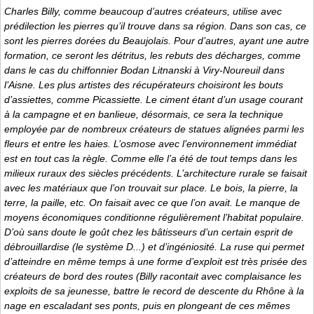
Charles Billy, comme beaucoup d’autres créateurs, utilise avec
prédilection les pierres qu’il trouve dans sa région. Dans son cas, ce
sont les pierres dorées du Beaujolais. Pour d’autres, ayant une autre
formation, ce seront les détritus, les rebuts des décharges, comme
dans le cas du chiffonnier Bodan Litnanski à Viry-Noureuil dans
l’Aisne. Les plus artistes des récupérateurs choisiront les bouts
d’assiettes, comme Picassiette. Le ciment étant d’un usage courant
à la campagne et en banlieue, désormais, ce sera la technique
employée par de nombreux créateurs de statues alignées parmi les
fleurs et entre les haies. L’osmose avec l’environnement immédiat
est en tout cas la règle. Comme elle l’a été de tout temps dans les
milieux ruraux des siècles précédents. L’architecture rurale se faisait
avec les matériaux que l’on trouvait sur place. Le bois, la pierre, la
terre, la paille, etc. On faisait avec ce que l’on avait. Le manque de
moyens économiques conditionne régulièrement l’habitat populaire.
D’où sans doute le goût chez les bâtisseurs d’un certain esprit de
débrouillardise (le système D...) et d’ingéniosité. La ruse qui permet
d’atteindre en même temps à une forme d’exploit est très prisée des
créateurs de bord des routes (Billy racontait avec complaisance les
exploits de sa jeunesse, battre le record de descente du Rhône à la
nage en escaladant ses ponts, puis en plongeant de ces mêmes