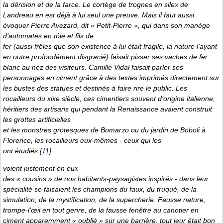
la dérision et de la farce. Le cortège de trognes en silex de
Landreau en est déjà à lui seul une preuve. Mais il faut aussi
évoquer Pierre Avezard, dit « Petit-Pierre », qui dans son manège
d’automates en tôle et fils de
fer (aussi frêles que son existence à lui était fragile, la nature l’ayant
en outre profondément disgracié) faisait pisser ses vaches de fer
blanc au nez des visiteurs. Camille Vidal faisait parler ses
personnages en ciment grâce à des textes imprimés directement sur
les bustes des statues et destinés à faire rire le public. Les
rocailleurs du xixe siècle, ces cimentiers souvent d’origine italienne,
héritiers des artisans qui pendant la Renaissance avaient construit
les grottes artificielles
et les monstres grotesques de Bomarzo ou du jardin de Boboli à
Florence, les rocailleurs eux-mêmes - ceux qui les
ont étudiés
[
11
]
voient justement en eux
des « cousins » de nos habitants-paysagistes inspirés - dans leur
spécialité se faisaient les champions du faux, du truqué, de la
simulation, de la mystification, de la supercherie. Fausse nature,
trompe-l’œil en tout genre, de la fausse fenêtre au canotier en
ciment apparemment « oublié » sur une barrière, tout leur était bon