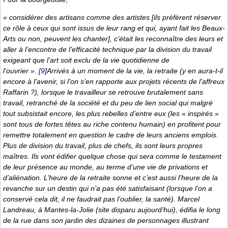
« considérer des artisans comme des artistes [ils préfèrent réserver
ce rôle à ceux qui sont issus de leur rang et qui, ayant fait les Beaux-
Arts ou non, peuvent les chanter], c’était les reconnaître des leurs et
aller à l’encontre de l’efficacité technique par la division du travail
exigeant que l’art soit exclu de la vie quotidienne de
l’ouvrier ».
[
9
]
Arrivés à un moment de la vie, la retraite (y en aura-t-il
encore à l’avenir, si l’on s’en rapporte aux projets récents de l’affreux
Raffarin ?), lorsque le travailleur se retrouve brutalement sans
travail, retranché de la société et du peu de lien social qui malgré
tout subsistait encore, les plus rebelles d’entre eux (les « inspirés »
sont tous de fortes têtes au riche contenu humain) en profitent pour
remettre totalement en question le cadre de leurs anciens emplois.
Plus de division du travail, plus de chefs, ils sont leurs propres
maîtres. Ils vont édifier quelque chose qui sera comme le testament
de leur présence au monde, au terme d’une vie de privations et
d’aliénation. L’heure de la retraite sonne et c’est aussi l’heure de la
revanche sur un destin qui n’a pas été satisfaisant (lorsque l’on a
conservé cela dit, il ne faudrait pas l’oublier, la santé). Marcel
Landreau, à Mantes-la-Jolie (site disparu aujourd’hui), édifia le long
de la rue dans son jardin des dizaines de personnages illustrant