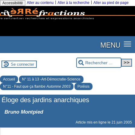
|
|
Aller au contenu
Aller à la recherche
Aller au pied de page
Accessibilité
MENU
Se connecter
Accueil
N° 11 à 13 -Art-Démocratie-Science
N°11 - Faut que ça flambe
Automne 2003
Poiêsis
Éloge des jardins anarchiques
Bruno Montpied
Article mis en ligne le
21 juin 2005