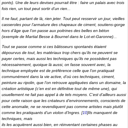
ponts). Une de leurs devises pourrait être : faire un palais avec trois
fois rien, un tout peut sortir d’un rien...
Il ne faut, partant de là, rien jeter. Tout peut resservir un jour, vieilles
casseroles pour l’armature des chapeaux de ciment, soutiens-gorge
hors d’âge que l’on passe aux poitrines des belles en béton
(exemple de Martial Besse à Bournel dans le Lot-et-Garonne)...
Tout se passe comme si ces bâtisseurs spontanés étaient
dépourvus de tout, les matériaux trop chers qu’ils ne peuvent se
payer certes, mais aussi les techniques qu’ils ne possèdent pas
nécessairement, quoique là aussi, on fasse souvent avec, la
technique employée est de préférence celle que l’on pratiquait
communément dans la vie active, d’où ces techniques, ciment,
peinture au ripolin, que l’on retrouve appliquées dans un domaine, la
création artistique (c’en est en définitive tout de même une), qui
usuellement ne fait pas appel à de tels moyens. C’est d’ailleurs aussi
pour cette raison que les créateurs d’environnements, conscients de
cette anomalie, ne se revendiquent pas comme artistes mais plutôt
comme les pratiquants d’un violon d’Ingres.
[
10
]
Ils manquent de
techniques, mais
ils les acquièrent aussi bien, en réinventant certaines phases au