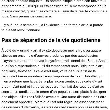
de créer en toute impunité. Un homme simple a créé son univers. Il
s’est emparé du lieu qui lui était assigné et l’a métamorphosé en un
mirage concret, glissant sa chimère au sein de la réalité commune à
tous. Sans permis de construire.
Il y a là, nous semble-t-il, à l’évidence, une forme d’art à la portée
tout à fait révolutionnaire.
Pas de séparation de la vie quotidienne
À côté du « grand » art, il existe depuis au moins trois ou quatre
siècles un ensemble d’œuvres produites par des autodidactes
n’ayant aucun rapport avec le système traditionnel des Beaux-Arts et
que l’on a répertoriées au fil du temps tantôt sous l’étiquette d’art
populaire, tantôt sous celle d’art naïf, voire depuis la fin de la
Seconde Guerre mondiale, sous l’impulsion de Jean Dubuffet qui
n’en a retenu que la partie la plus inconsciente, sous celle d’« art
brut ». L’art naïf et l’art brut recouvrent en fait des œuvres d’art au
sens strict, tandis que le terme d’art populaire sert plutôt à désigner
des objets utilitaires réalisés avec art. Une autre distinction doit être
également apportée. Alors que l’art brut regroupe essentiellement
des œuvres d’introvertis, les sites des bâtisseurs populaires du rêve,