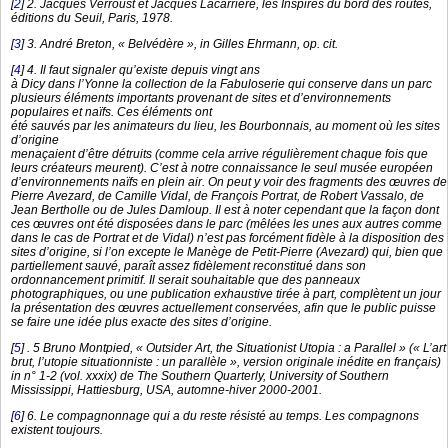
[
2
]
2. Jacques Verroust et Jacques Lacarrière, les Inspirés du bord des routes,
éditions du Seuil, Paris, 1978.
[
3
]
3. André Breton, « Belvédère », in Gilles Ehrmann, op. cit.
[
4
]
4. Il faut signaler qu’existe depuis vingt ans
à Dicy dans l’Yonne la collection de la Fabuloserie qui conserve dans un parc
plusieurs éléments importants provenant de sites et d’environnements
populaires et naïfs. Ces éléments ont
été sauvés par les animateurs du lieu, les Bourbonnais, au moment où les sites
d’origine
menaçaient d’être détruits (comme cela arrive régulièrement chaque fois que
leurs créateurs meurent). C’est à notre connaissance le seul musée européen
d’environnements naïfs en plein air. On peut y voir des fragments des œuvres de
Pierre Avezard, de Camille Vidal, de François Portrat, de Robert Vassalo, de
Jean Bertholle ou de Jules Damloup. Il est à noter cependant que la façon dont
ces œuvres ont été disposées dans le parc (mêlées les unes aux autres comme
dans le cas de Portrat et de Vidal) n’est pas forcément fidèle à la disposition des
sites d’origine, si l’on excepte le Manège de Petit-Pierre (Avezard) qui, bien que
partiellement sauvé, paraît assez fidèlement reconstitué dans son
ordonnancement primitif. Il serait souhaitable que des panneaux
photographiques, ou une publication exhaustive tirée à part, complètent un jour
la présentation des œuvres actuellement conservées, afin que le public puisse
se faire une idée plus exacte des sites d’origine.
[
5
]
. 5 Bruno Montpied, « Outsider Art, the Situationist Utopia : a Parallel » (« L’art
brut, l’utopie situationniste : un parallèle », version originale inédite en français)
in n° 1-2 (vol. xxxix) de The Southern Quarterly, University of Southern
Mississippi, Hattiesburg, USA, automne-hiver 2000-2001.
[
6
]
6. Le compagnonnage qui a du reste résisté au temps. Les compagnons
existent toujours.