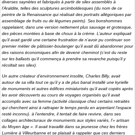
diverses saynètes et fabriqués à partir de silex assemblés à
l’Araldite, telles des sculptures arcimboldesques (du nom de ce
peintre de la Renaissance qui réalisait des portraits allégoriques par
assemblage de fruits ou de légumes peints). Ses bonshommes
rappelaient, dans une version nettement plus sauvage et grotesque,
des pièces montées à base de choux à la crème. L’auteur expliquait
qu’il avait gardé une certaine frustration de n’avoir pu continuer son
premier métier de pâtissier-boulanger qu’il avait dû abandonner pour
des raisons économiques afin de devenir cheminot (c’est du reste
sur les ballasts qu’il commença à prendre sa revanche puisqu’il y
récoltait ses silex).
Un autre créateur d’environnement insolite, Charles Billy, avait
autour de sa villa tout ce qu’il y a de plus banal installé une kyrielle
de monuments et autres édifices miniaturisés qu’il avait copiés après
les avoir découverts au cours de voyages organisés qu’il avait
accomplis avec sa femme (activité classique chez certains retraités
qui cherchent ainsi à rattraper le temps perdu en arpentant l’espace
resté inconnu). à l’entendre, il tentait de faire revivre, dans ses
collages architecturaux de monuments aux styles variés, l’« artisan
du Moyen âge ». Il avait travaillé dans sa jeunesse chez les frères
Lumière à Villeurbanne et se plaisait à rappeler que ces derniers