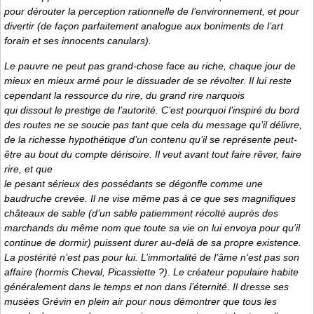
pour dérouter la perception rationnelle de l’environnement, et pour
divertir (de façon parfaitement analogue aux boniments de l’art
forain et ses innocents canulars).
Le pauvre ne peut pas grand-chose face au riche, chaque jour de
mieux en mieux armé pour le dissuader de se révolter. Il lui reste
cependant la ressource du rire, du grand rire narquois
qui dissout le prestige de l’autorité. C’est pourquoi l’inspiré du bord
des routes ne se soucie pas tant que cela du message qu’il délivre,
de la richesse hypothétique d’un contenu qu’il se représente peut-
être au bout du compte dérisoire. Il veut avant tout faire rêver, faire
rire, et que
le pesant sérieux des possédants se dégonfle comme une
baudruche crevée. Il ne vise même pas à ce que ses magnifiques
châteaux de sable (d’un sable patiemment récolté auprès des
marchands du même nom que toute sa vie on lui envoya pour qu’il
continue de dormir) puissent durer au-delà de sa propre existence.
La postérité n’est pas pour lui. L’immortalité de l’âme n’est pas son
affaire (hormis Cheval, Picassiette ?). Le créateur populaire habite
généralement dans le temps et non dans l’éternité. Il dresse ses
musées Grévin en plein air pour nous démontrer que tous les