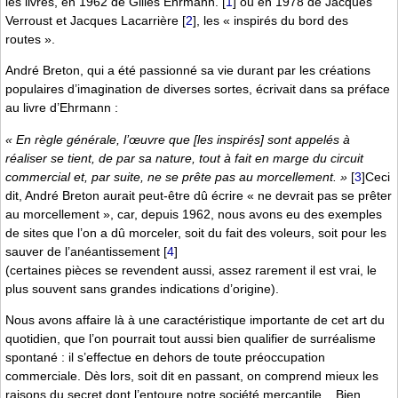
les livres, en 1962 de Gilles Ehrmann.
[
1
]
ou en 1978 de Jacques
Verroust et Jacques Lacarrière
[
2
]
, les « inspirés du bord des
routes ».
André Breton, qui a été passionné sa vie durant par les créations
populaires d’imagination de diverses sortes, écrivait dans sa préface
au livre d’Ehrmann :
« En règle générale, l’œuvre que [les inspirés] sont appelés à
réaliser se tient, de par sa nature, tout à fait en marge du circuit
commercial et, par suite, ne se prête pas au morcellement. »
[
3
]
Ceci
dit, André Breton aurait peut-être dû écrire « ne devrait pas se prêter
au morcellement », car, depuis 1962, nous avons eu des exemples
de sites que l’on a dû morceler, soit du fait des voleurs, soit pour les
sauver de l’anéantissement
[
4
]
(certaines pièces se revendent aussi, assez rarement il est vrai, le
plus souvent sans grandes indications d’origine).
Nous avons affaire là à une caractéristique importante de cet art du
quotidien, que l’on pourrait tout aussi bien qualifier de surréalisme
spontané : il s’effectue en dehors de toute préoccupation
commerciale. Dès lors, soit dit en passant, on comprend mieux les
raisons du secret dont l’entoure notre société mercantile... Bien