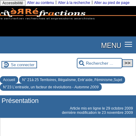
|
|
Aller au contenu
Aller à la recherche
Aller au pied de page
Accessibilité
MENU
Se connecter
Accueil
N° 21à 25 Territoires, Illégalisme, Entr’aide, Féminisme,Sujet
N°23 L’entraide, un facteur de révolutions -
Automne 2009
Présentation
Article mis en ligne le
29 octobre 2009
dernière modification le 23 novembre 2009