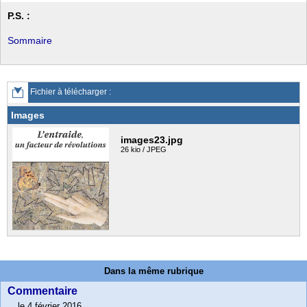
P.S. :
Sommaire
Fichier à télécharger :
Images
images23.jpg
26 kio / JPEG
Dans la même rubrique
Commentaire
le 4 février 2016