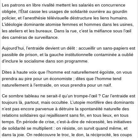
Les patrons en libre rivalité mettent les salariés en concurrence
obligée, l’État casse les usages de solidarité ouvrière au gourdin
policier, et l’anesthésie télévisuelle déstructure les liens humains.
L’idéologie dominante atomise femmes et hommes dans les usines,
les ateliers et les bureaux. Dans la rue, c’est la méfiance sous l’œil
des caméras de surveillance.
Aujourd’hui, l’entraide devient un délit : accueillir un sans-papiers est
passible de prison, et la gauche institutionnelle contaminée a oublié
d’inclure le socialisme dans son programme.
Dites à haute voix que l’homme est naturellement égoïste, on vous
prendra au pire pour un économiste ; dites que l’homme tend
naturellement à l’entraide, on vous prendra pour un naïf.
Ce sombre tableau ne serait-il qu’un trompe-l’œil ? Car l’entraide est
toujours là, partout, mais occultée. L’utopie mortifère des dominants
n’est pas encore parvenue à détruire la spontanéité naturelle des
relations solidaires qui rejaillissent sans fin, en tous lieux, en tous
temps. En période de crise, c’est-à-dire de nécessité, les initiatives
de solidarité se multiplient : on résiste, on survit quand même, et
dans la joie. On redécouvre le troc, le don, la réciprocité, les coups