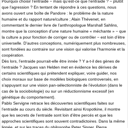
Pourquoi choisir l’entraide − mais qu’est-ce que l’entraide ? − plutôt
que l’agression ? En tentant de répondre à ces questions, nous
avons ouvert une boîte de Pandore : le problème de la nature
humaine et du rapport nature/culture ; Alain Thévenet, en
commentant le dernier livre de l’anthropologue Marshall Sahlins,
montre que la conception d’une nature humaine « méchante » − que
la culture a pour fonction de corriger ou de contrôler − est loin d’être
universelle. D’autres conceptions, numériquement plus nombreuses,
sont fondées au contraire sur une vision qui valorise l’harmonie et la
coopération.
Dès lors, l’entraide pourrait-elle être innée ? Y a-t-il des gènes de
l’entraide ? Jacques van Helden met en évidence les dérives de
certains scientifiques qui prétendent expliquer, voire guider, nos
choix moraux sur base de modèles biologiques controversés, en
s’appuyant sur une vision pan-sélectionniste de l’évolution (dans le
cas de la sociobiologie) ou sur un réductionnisme excessif (en
génétique du comportement).
Pablo Servigne retrace les découvertes scientifiques faites sur
l’entraide au cours du siècle. Revisitant ainsi Kropotkine, il montre
que les secrets de l’entraide sont loin d’être percés et que les
approches scientifiques sont souvent contradictoires. Dans la même
lignée, et sur les traces du philosophe Peter Singer, Pierre