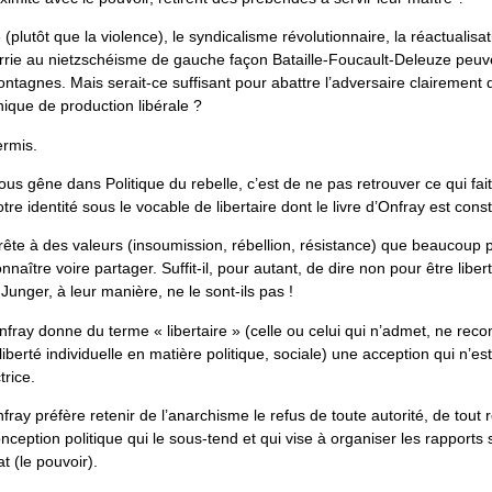
 (plutôt que la violence), le syndicalisme révolutionnaire, la réactualisat
rie au nietzschéisme de gauche façon Bataille-Foucault-Deleuze peuve
ntagnes. Mais serait-ce suffisant pour abattre l’adversaire clairement d
ue de production libérale ?
ermis.
nous gêne dans Politique du rebelle, c’est de ne pas retrouver ce qui fait
otre identité sous le vocable de libertaire dont le livre d’Onfray est const
rrête à des valeurs (insoumission, rébellion, résistance) que beaucoup
nnaître voire partager. Suffit-il, pour autant, de dire non pour être liber
unger, à leur manière, ne le sont-ils pas !
nfray donne du terme « libertaire » (celle ou celui qui n’admet, ne rec
 liberté individuelle en matière politique, sociale) une acception qui n’e
trice.
fray préfère retenir de l’anarchisme le refus de toute autorité, de tout
onception politique qui le sous-tend et qui vise à organiser les rapports
t (le pouvoir).