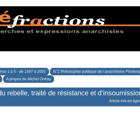
ros 1 à 5
- de 1997 à 2001
N°2 Philosophie politique de l’anarchisme
Printem
A propos de Michel Onfray
du rebelle, traité de résistance et d’insoumissio
Article mis en lign