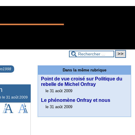
ps1998
Dans la même rubrique
Point de vue croisé sur Politique du
rebelle de Michel Onfray
n
le 31 août 2009
e le
31 août 2009
Le phénomène Onfray et nous
le 31 août 2009