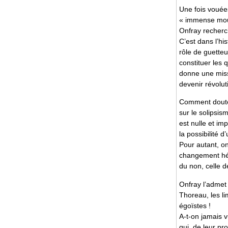
Une fois vouées
« immense mouv
Onfray recherc
C’est dans l’hi
rôle de guetteu
constituer les 
donne une missi
devenir révolut
Comment douter
sur le solipsism
est nulle et im
la possibilité d
Pour autant, on
changement hédo
du non, celle d
Onfray l’admet 
Thoreau, les lim
égoïstes !
A-t-on jamais 
qui, de leur pr