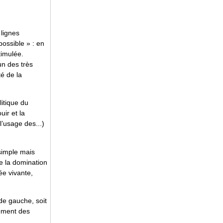
lignes
possible » : en
timulée.
un des très
té de la
litique du
ir et la
l’usage des...)
(simple mais
e la domination
ée vivante,
 de gauche, soit
sement des