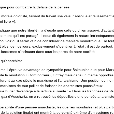
itique pour combattre la défaite de la pensée,
a morale doloriste, faisant du travail une valeur absolue et faussement
nd libre »).
lique que notre liberté n’a d’égale que celle du chien asservi, d’autan
sement qu’il est partagé. Il nous dit également la nature intrinsèquemen
pouvoir qu’il serait vain de considérer de manière monolithique. De tou
plus, de nos jours, exclusivement s’identifier à l’état : il est de partout, 
-fascismes s’insinuant dans tous les pores de notre société.
e qu’anarchiste...
me il éprouve davantage de sympathie pour Bakounine que pour Marx
de la révolution lui font horreur), Onfray mêle dans un même opprobre 
 furent au xixe siècle le marxisme et l’anarchisme. Une position qui n
 marxistes de tout poil et de froisser les anarchistes poussiéreux.
ue hurler davantage à la lecture suivante : « Dans les tranchées de Ve
 gaz d’Auschwitz, on a retrouvé les dépouilles d’une pensée anarchis
opérabilité d’une pensée anarchiste, les guerres mondiales (et plus part
de la solution finale) ont montré la perversité extrême d’un système r