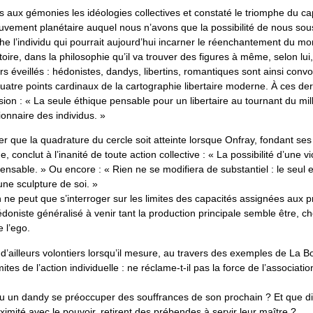
 aux gémonies les idéologies collectives et constaté le triomphe du ca
ement planétaire auquel nous n’avons que la possibilité de nous sous
he l’individu qui pourrait aujourd’hui incarner le réenchantement du m
stoire, dans la philosophie qu’il va trouver des figures à même, selon lui,
rs éveillés : hédonistes, dandys, libertins, romantiques sont ainsi con
quatre points cardinaux de la cartographie libertaire moderne. À ces de
on : « La seule éthique pensable pour un libertaire au tournant du millé
ionnaire des individus. »
 que la quadrature du cercle soit atteinte lorsque Onfray, fondant ses
e, conclut à l’inanité de toute action collective : « La possibilité d’une v
pensable. » Ou encore : « Rien ne se modifiera de substantiel : le seul 
’une sculpture de soi. »
 ne peut que s’interroger sur les limites des capacités assignées aux 
niste généralisé à venir tant la production principale semble être, ch
e l’ego.
d’ailleurs volontiers lorsqu’il mesure, au travers des exemples de La Bo
ites de l’action individuelle : ne réclame-t-il pas la force de l’associati
vu un dandy se préoccuper des souffrances de son prochain ? Et que dir
oximité avec le pouvoir, retirent des prébendes à servir leur maître ?