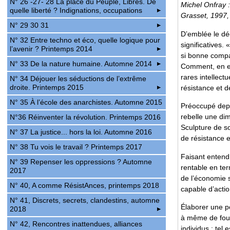
N° 26 -27- 28 La place du Peuple, Libres. De
Michel Onfray :
quelle liberté ? Indignations, occupations
Grasset, 1997, 
N° 29 30 31
D’emblée le dé
N° 32 Entre techno et éco, quelle logique pour
significatives.
l’avenir ? Printemps 2014
si bonne compag
N° 33 De la nature humaine. Automne 2014
Comment, en ef
rares intellect
N° 34 Déjouer les séductions de l’extrême
droite. Printemps 2015
résistance et d
N° 35 À l’école des anarchistes. Automne 2015
Préoccupé depui
rebelle une dim
N°36 Réinventer la révolution. Printemps 2016
Sculpture de so
N° 37 La justice... hors la loi. Automne 2016
de résistance e
N° 38 Tu vois le travail ? Printemps 2017
Faisant entendr
N° 39 Repenser les oppressions ? Automne
rentable en te
2017
de l’économie s
N° 40, A comme RésistAnces, printemps 2018
capable d’actio
N° 41, Discrets, secrets, clandestins, automne
Élaborer une po
2018
à même de four
N° 42, Rencontres inattendues, alliances
individus : tel e