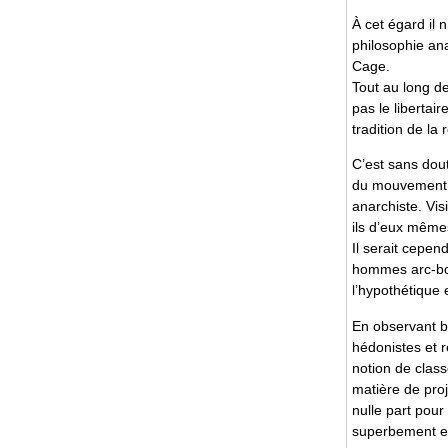
À cet égard il n
philosophie an
Cage.
Tout au long de
pas le liberta
tradition de la
C’est sans dou
du mouvement l
anarchiste. Vis
ils d’eux mêmes
Il serait cepen
hommes arc-bou
l’hypothétique 
En observant b
hédonistes et r
notion de class
matière de proj
nulle part pour
superbement e