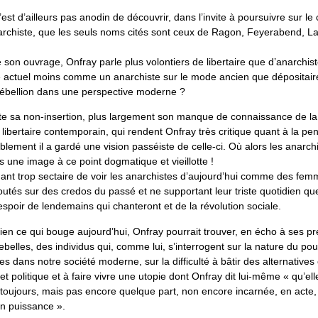
’est d’ailleurs pas anodin de découvrir, dans l’invite à poursuivre sur le 
archiste, que les seuls noms cités sont ceux de Ragon, Feyerabend, Lab
 son ouvrage, Onfray parle plus volontiers de libertaire que d’anarchiste
ire actuel moins comme un anarchiste sur le mode ancien que dépositair
 rébellion dans une perspective moderne ?
te sa non-insertion, plus largement son manque de connaissance de la r
ibertaire contemporain, qui rendent Onfray très critique quant à la pe
iblement il a gardé une vision passéiste de celle-ci. Où alors les anarc
 une image à ce point dogmatique et vieillotte !
dant trop sectaire de voir les anarchistes d’aujourd’hui comme des fem
tés sur des credos du passé et ne supportant leur triste quotidien qu
espoir de lendemains qui chanteront et de la révolution sociale.
ien ce qui bouge aujourd’hui, Onfray pourrait trouver, en écho à ses p
ebelles, des individus qui, comme lui, s’interrogent sur la nature du pouv
es dans notre société moderne, sur la difficulté à bâtir des alternatives
et politique et à faire vivre une utopie dont Onfray dit lui-même « qu’ell
 toujours, mais pas encore quelque part, non encore incarnée, en acte,
n puissance ».