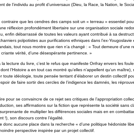
nt de l’individu au profit d’universaux (Dieu, la Race, la Nation, le Socia
u contraire que les cendres des camps soit un « terreau » essentiel pou
une réflexion profondément libertaire sur une organisation sociale redo
idu, enfin débarrassé de toutes les valeurs ayant contribué à sa destruct
charniers polpotistes aux purifications ethniques dans l’ex-Yougoslavie
andais, tout nous montre que rien n’a changé : « Tout demeure d’une 
e criante vérité, d’une désespérante pertinence. »
 la lecture du livre, c’est le refus que manifeste Onfray envers les foule
dont l’Histoire a en tout cas montré qu’elles n’appellent qu’un maître), r
er toute idéologie, toute pensée tentant d’élaborer un destin collectif po
espoir de faire sortir des cercles de l’indigence les damnés, les réprouv
lire pour se convaincre de ce rejet ses critiques de l’appropriation colle
ction, ses affirmations sur la fiction que représente la société sans c
surprenante de multiplier les différences sociales mais en en combattan
nt !), son discours contre l’égalité.
e donc aucune place dans la recherche « d’une politique hédoniste libe
oindre perspective inspirée par un projet collectif.