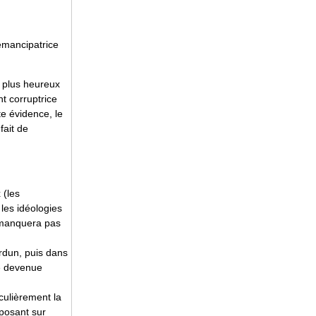
 émancipatrice
t plus heureux
t corruptrice
te évidence, le
fait de
 (les
les idéologies
e manquera pas
rdun, puis dans
te devenue
iculièrement la
eposant sur