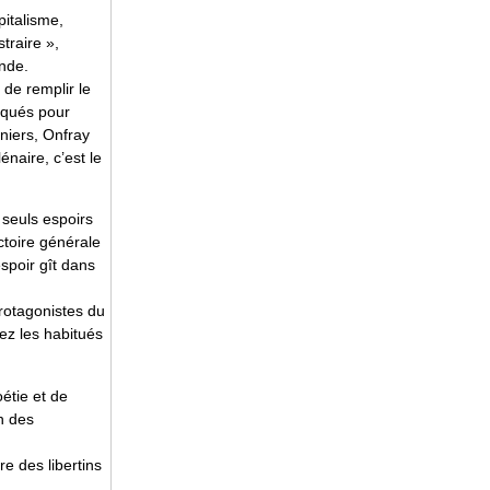
pitalisme,
traire »,
onde.
 de remplir le
voqués pour
rniers, Onfray
naire, c’est le
 seuls espoirs
ictoire générale
espoir gît dans
protagonistes du
ez les habitués
étie et de
on des
e des libertins