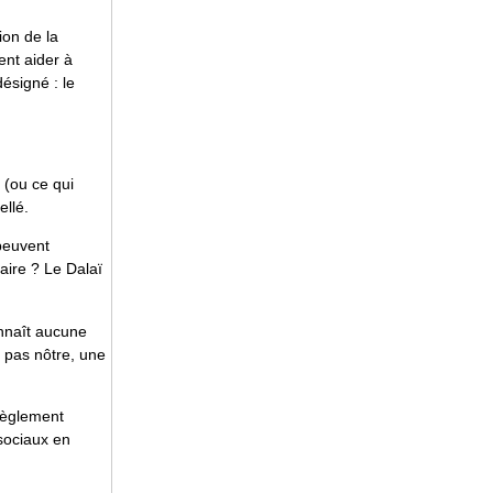
ion de la
nt aider à
ésigné : le
 (ou ce qui
ellé.
 peuvent
taire ? Le Dalaï
onnaît aucune
st pas nôtre, une
 règlement
 sociaux en