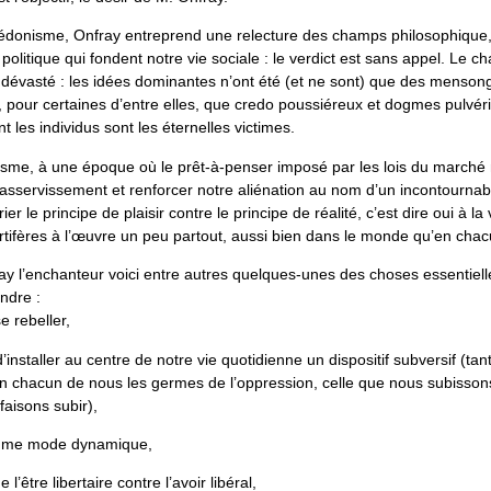
donisme, Onfray entreprend une relecture des champs philosophique, 
olitique qui fondent notre vie sociale : le verdict est sans appel. Le
i dévasté : les idées dominantes n’ont été (et ne sont) que des menson
e, pour certaines d’entre elles, que credo poussiéreux et dogmes pulvér
les individus sont les éternelles victimes.
isme, à une époque où le prêt-à-penser imposé par les lois du marché 
e asservissement et renforcer notre aliénation au nom d’un incontourna
arier le principe de plaisir contre le principe de réalité, c’est dire oui à la
tifères à l’œuvre un peu partout, aussi bien dans le monde qu’en cha
y l’enchanteur voici entre autres quelques-unes des choses essentielle
ndre :
e rebeller,
’installer au centre de notre vie quotidienne un dispositif subversif (tant
n chacun de nous les germes de l’oppression, celle que nous subisson
faisons subir),
omme mode dynamique,
e l’être libertaire contre l’avoir libéral,