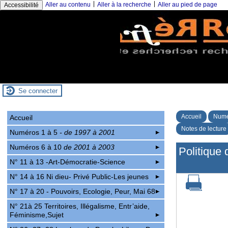
|
|
Aller au contenu
Aller à la recherche
Aller au pied de page
Accessibilité
Se connecter
Accueil
Numé
Accueil
Notes de lecture
Numéros 1 à 5
- de 1997 à 2001
Numéros 6 à 10
de 2001 à 2003
Politique 
N° 11 à 13 -Art-Démocratie-Science
N° 14 à 16 Ni dieu- Privé Public-Les jeunes
N° 17 à 20 - Pouvoirs, Ecologie, Peur, Mai 68
N° 21à 25 Territoires, Illégalisme, Entr’aide,
Féminisme,Sujet