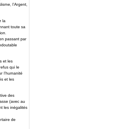
lisme, l’Argent,
r la
nnant toute sa
ion.
 en passant par
redoutable
s et les
efus qui le
ur l’humanité
és et les
ctive des
lasse (avec au
t les inégalités
rtaire de