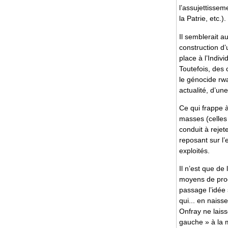
l’assujettisseme
la Patrie, etc.).
Il semblerait a
construction d’
place à l’Indiv
Toutefois, des 
le génocide rw
actualité, d’un
Ce qui frappe à
masses (celles 
conduit à rejet
reposant sur l’
exploités.
Il n’est que de 
moyens de produ
passage l’idée 
qui... en naisse
Onfray ne laiss
gauche » à la m