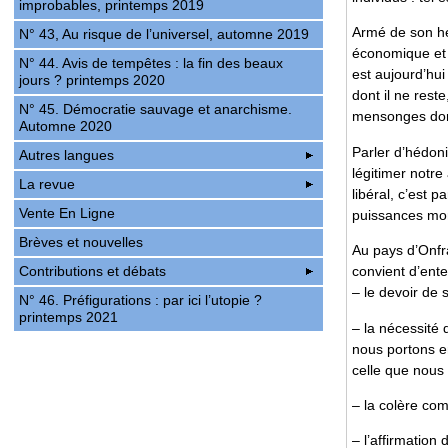
improbables, printemps 2019
Armé de son hé
N° 43, Au risque de l’universel, automne 2019
économique et p
N° 44. Avis de tempêtes : la fin des beaux
est aujourd’hu
jours ? printemps 2020
dont il ne rest
N° 45. Démocratie sauvage et anarchisme.
mensonges dont 
Automne 2020
Parler d’hédon
Autres langues
légitimer notr
La revue
libéral, c’est p
Vente En Ligne
puissances mor
Brèves et nouvelles
Au pays d’Onfra
Contributions et débats
convient d’ente
– le devoir de s
N° 46. Préfigurations : par ici l’utopie ?
printemps 2021
– la nécessité d
nous portons e
celle que nous 
– la colère c
– l’affirmation d