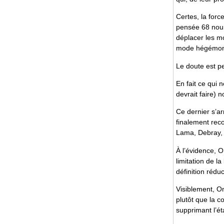
Certes, la force
pensée 68 nour
déplacer les mo
mode hégémoniq
Le doute est p
En fait ce qui 
devrait faire) n
Ce dernier s’a
finalement reco
Lama, Debray, J
À l’évidence, O
limitation de la
définition réduc
Visiblement, On
plutôt que la c
supprimant l’éta