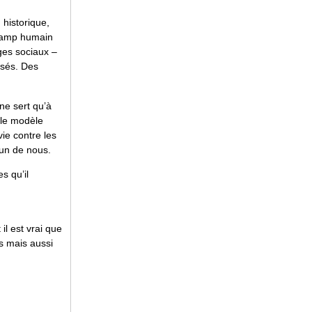
historique,
 champ humain
ges sociaux –
isés. Des
ne sert qu’à
ble modèle
 vie contre les
cun de nous.
s qu’il
 il est vrai que
s mais aussi