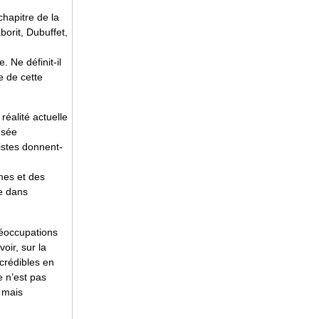
chapitre de la
orit, Dubuffet,
. Ne définit-il
e de cette
éalité actuelle
nsée
histes donnent-
mes et des
e dans
réoccupations
oir, sur la
 crédibles en
e n’est pas
 mais