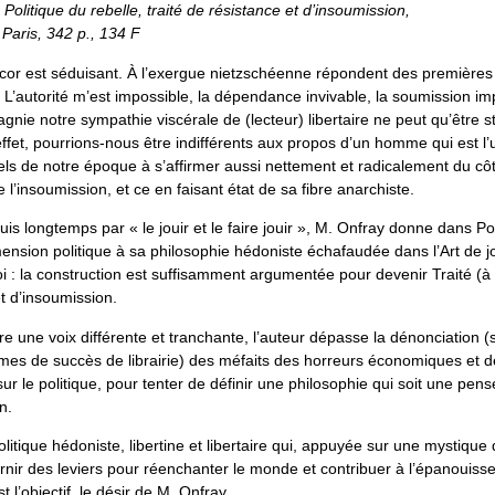
 Politique du rebelle, traité de résistance et d’insoumission,
Paris, 342 p., 134 F
cor est séduisant. À l’exergue nietzschéenne répondent des premières 
 « L’autorité m’est impossible, la dépendance invivable, la soumission im
nie notre sympathie viscérale de (lecteur) libertaire ne peut qu’être s
fet, pourrions-nous être indifférents aux propos d’un homme qui est l’
uels de notre époque à s’affirmer aussi nettement et radicalement du cô
e l’insoumission, et ce en faisant état de sa fibre anarchiste.
s longtemps par « le jouir et le faire jouir », M. Onfray donne dans Po
ension politique à sa philosophie hédoniste échafaudée dans l’Art de jou
i : la construction est suffisamment argumentée pour devenir Traité (à 
t d’insoumission.
e une voix différente et tranchante, l’auteur dépasse la dénonciation 
rmes de succès de librairie) des méfaits des horreurs économiques et d
ur le politique, pour tenter de définir une philosophie qui soit une pens
n.
litique hédoniste, libertine et libertaire qui, appuyée sur une mystique
nir des leviers pour réenchanter le monde et contribuer à l’épanouis
st l’objectif, le désir de M. Onfray.