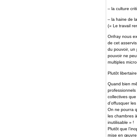
– la culture cr
– la haine de l
(« Le travail re
Onfray nous exp
de cet asservis
du pouvoir, un 
pouvoir ne peut 
multiples micro
Plutôt libertair
Quand bien mê
professionnels 
collectives que
d’offusquer les
On ne pourra q
les chambres à
inutilisable » !
Plutôt que l’in
mise en œuvre 