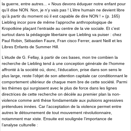
la guerre, entre autres... « Nous devons éduquer notre enfant pour
qu’il dise NON. Non, je n’y vais pas ! L’être humain ne devient libre
qu’à partir du moment où il est capable de dire NON ! » (p. 165)
Liebling incor­ pore de même l’approche anthropologique de
Kropotkine plaçant l’entraide au centre de la vie sociale. Et c’est
surtout dans la pédagogie libertaire que Liebling va puiser : chez
Paul Robin, Sébastien Faure, Fran­ cisco Ferrer, avant Neill et les
Libres Enfants de Summer Hill.
L’étude de G. Fellay, à partir de ces bases, mon­ tre combien la
recherche de Liebling tend à une conception générale de l’homme
affronté à la société où, donc, l’éducation, prise dans son sens le
plus large, reste l’objet de son attention capitale car conditionnant le
comportement ultérieur de chaque mem­ bre de cette société. Parmi
les thèmes qui surgissent avec le plus de force dans les lignes
directrices de cette recherche on décèle au premier plan la non-
violence comme anti­ thèse fondamentale aux pulsions agressives
prétendues innées. Car l’acceptation de la violence permet entre
autres le détournement de tout mouvement révolutionnaire,
notamment mar­ xiste. Ensuite est soulignée l’importance de
l’analyse culturelle :