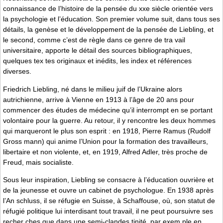
connaissance de l’histoire de la pensée du xxe siècle orientée vers
la psychologie et l’éducation. Son premier volume suit, dans tous ses
détails, la genèse et le développement de la pensée de Liebling, et
le second, comme c’est de règle dans ce genre de tra­ vail
universitaire, apporte le détail des sources bibliographiques,
quelques tex­ tes originaux et inédits, les index et références
diverses.
Friedrich Liebling, né dans le milieu juif de l’Ukraine alors
autrichienne, arrive à Vienne en 1913 à l’âge de 20 ans pour
commencer des études de médecine qu’il interrompt en se portant
volontaire pour la guerre. Au retour, il y rencontre les deux hommes
qui marqueront le plus son esprit : en 1918, Pierre Ramus (Rudolf
Gross­ mann) qui anime l’Union pour la formation des travailleurs,
libertaire et non violente, et, en 1919, Alfred Adler, très proche de
Freud, mais socialiste.
Sous leur inspiration, Liebling se consacre à l’éducation ouvrière et
de la jeunesse et ouvre un cabinet de psychologue. En 1938 après
l’An­ schluss, il se réfugie en Suisse, à Schaffouse, où, son statut de
réfugié politique lui interdisant tout travail, il ne peut poursuivre ses
recher­ ches que dans une semi-clandes­ tinité, par exem­ ple en