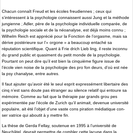
Chacun connaît Freud et les écoles freudiennes ; ceux qui
s’intéressent à la psychologie connaissent aussi Jung et la méthode
jungienne ; Adler, père de la psychologie individuelle comparée, de
la psychologie sociale et de la néoanalyse, est déjà moins connu ;
Wilhelm Reich est apprécié pour la Fonction de l’orgasme, mais sa
dérive postérieure sur l’« orgone » a beaucoup entaché sa
réputation scientifique. Quant à Frie­ drich Lieb­ ling, il reste inconnu
du grand public et quasiment du petit monde de la psychologie.
Pourtant on peut dire qu’il est bien la cinquième figure issue de
l’école vien­ noise de la psychologie des pro­ fon­ deurs, d’où est née
la psy­ chanalyse, entre autres.
Il faut ajouter qu’avoir été le seul esprit expressément libertaire des
cinq n’est sans doute pas étranger au silence relatif qui entoure sa
mémoire. Comme au fait que la thérapie par grands grou­ pes
expérimentée par l’école de Zurich qu’il animait, devenue université
populaire, ait été l’objet d’une vaste cons­ piration médiatique con­
ser­ vatrice qui aboutit à y mettre fin.
La thèse de Gerda Fellay, soutenue en 1995 à l’université de
Neuchâtel, devrait permettre de combler cette lacune dans la