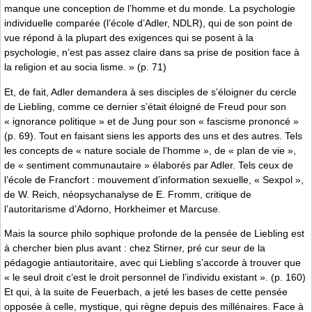
manque une conception de l’homme et du monde. La psychologie
individuelle comparée (l’école d’Adler, NDLR), qui de son point de
vue répond à la plupart des exigences qui se posent à la
psychologie, n’est pas assez claire dans sa prise de position face à
la religion et au socia­ lisme. » (p. 71)
Et, de fait, Adler demandera à ses disciples de s’éloigner du cercle
de Liebling, comme ce dernier s’était éloigné de Freud pour son
« ignorance politique » et de Jung pour son « fascisme prononcé »
(p. 69). Tout en faisant siens les apports des uns et des autres. Tels
les concepts de « nature sociale de l’homme », de « plan de vie »,
de « sentiment communautaire » élaborés par Adler. Tels ceux de
l’école de Francfort : mouvement d’information sexuelle, « Sexpol »,
de W. Reich, néopsychanalyse de E. Fromm, critique de
l’autoritarisme d’Adorno, Horkheimer et Marcuse.
Mais la source philo­ sophique profonde de la pensée de Liebling est
à chercher bien plus avant : chez Stirner, pré­ cur­ seur de la
pédagogie antiautoritaire, avec qui Liebling s’accorde à trouver que
« le seul droit c’est le droit personnel de l’individu existant ». (p. 160)
Et qui, à la suite de Feuerbach, a jeté les bases de cette pensée
opposée à celle, mystique, qui règne depuis des millénaires. Face à