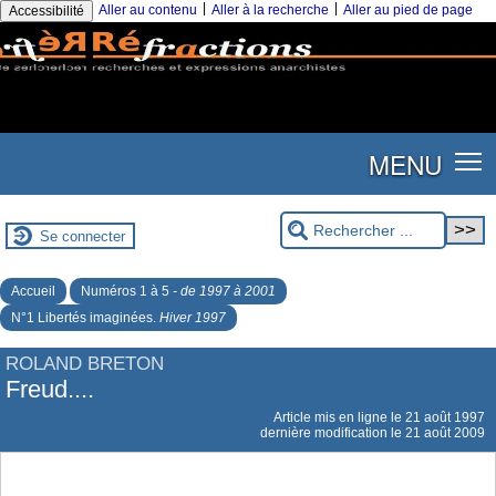
|
|
Aller au contenu
Aller à la recherche
Aller au pied de page
Accessibilité
MENU
Se connecter
Accueil
Numéros 1 à 5
- de 1997 à 2001
N°1 Libertés imaginées.
Hiver 1997
ROLAND BRETON
Freud....
Article mis en ligne le
21 août 1997
dernière modification le 21 août 2009