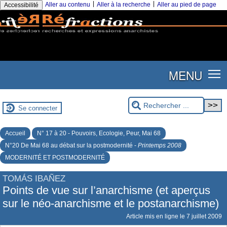
|
|
Aller au contenu
Aller à la recherche
Aller au pied de page
Accessibilité
MENU
Se connecter
Accueil
N° 17 à 20 - Pouvoirs, Ecologie, Peur, Mai 68
N°20 De Mai 68 au débat sur la postmodernité -
Printemps 2008
MODERNITÉ ET POSTMODERNITÉ
TOMÁS IBAÑEZ
Points de vue sur l’anarchisme (et aperçus
sur le néo-anarchisme et le postanarchisme)
Article mis en ligne le
7 juillet 2009