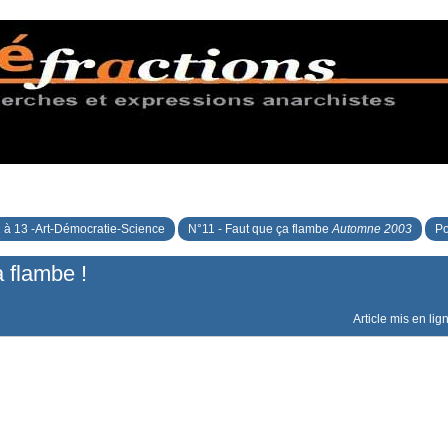
 à 13 -Art-Démocratie-Science
N°11 - Faut que ça flambe
Automne 2003
Po
 flambe !
Article mis en lig