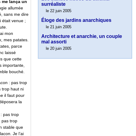
s me lança un
surréaliste
gie allumée
le 22 juin 2005
é, sans me dire
Éloge des jardins anarchiques
 était venue ;
le 21 juin 2005
ute.
nai mon
Architecture et anarchie, un couple
x, mes patates.
mal assorti
tates, parce
le 20 juin 2005
nc laissé
is que cette
ès importante,
emble bouché.
lacon : pas trop
s trop haut ni
e il faut pour
 déposera la
 : pas trop
, pas trop
n stable que
lacon. Je l’ai