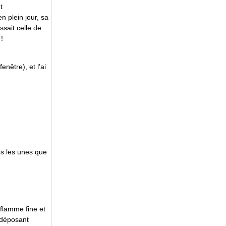
t
n plein jour, sa
ssait celle de
!
enêtre), et l’ai
tes les unes que
e flamme fine et
 déposant