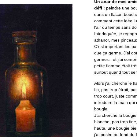
Un anar de mes ami
défi :
peindre une bou
dans un flacon bouch
comment cette idée lui
l’air du temps sans do
Interloquée, je regag
athanor, mes pinceau
C’est important les pa
que ça germe. J’ai do
germer... et j’ai compr
petite flamme était tr
surtout quand tout s
Alors j’ai cherché le f
fin, pas trop étroit, pa
trop court, juste comm
introduire la main qui
bougie.
J’ai cherché la bougie
blanche, pas trop fine
haute, une bougie bie
j’ai posée au fond du f