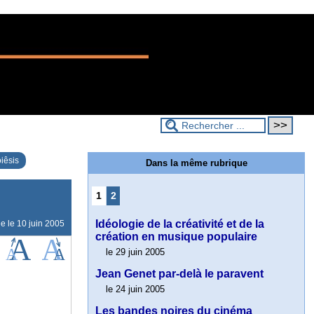
iêsis
Dans la même rubrique
1
2
Idéologie de la créativité et de la
ne le
10 juin 2005
création en musique populaire
le 29 juin 2005
Jean Genet par-delà le paravent
le 24 juin 2005
Les bandes noires du cinéma