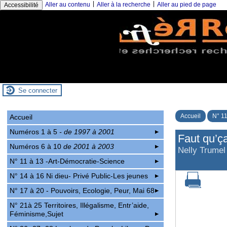
|
|
Aller au contenu
Aller à la recherche
Aller au pied de page
Accessibilité
Se connecter
Accueil
N° 11
Accueil
Numéros 1 à 5
- de 1997 à 2001
Faut qu’ça
Numéros 6 à 10
de 2001 à 2003
Nelly Trumel
N° 11 à 13 -Art-Démocratie-Science
N° 14 à 16 Ni dieu- Privé Public-Les jeunes
N° 17 à 20 - Pouvoirs, Ecologie, Peur, Mai 68
N° 21à 25 Territoires, Illégalisme, Entr’aide,
Féminisme,Sujet