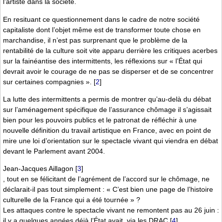
l’artiste dans la société.
En resituant ce questionnement dans le cadre de notre société
capitaliste dont l’objet même est de transformer toute chose en
marchandise, il n’est pas surprenant que le problème de la
rentabilité de la culture soit vite apparu derrière les critiques acerbes
sur la fainéantise des intermittents, les réflexions sur « l’État qui
devrait avoir le courage de ne pas se disperser et de se concentrer
sur certaines compagnies ».
[
2
]
La lutte des intermittents a permis de montrer qu’au-delà du débat
sur l’aménagement spécifique de l’assurance chômage il s’agissait
bien pour les pouvoirs publics et le patronat de réfléchir à une
nouvelle définition du travail artistique en France, avec en point de
mire une loi d’orientation sur le spectacle vivant qui viendra en débat
devant le Parlement avant 2004.
Jean-Jacques Aillagon
[
3
]
, tout en se félicitant de l’agrément de l’accord sur le chômage, ne
déclarait-il pas tout simplement : « C’est bien une page de l’histoire
culturelle de la France qui a été tournée » ?
Les attaques contre le spectacle vivant ne remontent pas au 26 juin :
il y a quelques années déjà l’État avait, via les DRAC
[
4
]