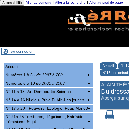
|
|
Aller au contenu
Aller à la recherche
Aller au pied de page
Accessibilité
Se connecter
Accueil
N° 14
Accueil
N°16 Les enfants,
Numéros 1 à 5
- de 1997 à 2001
Numéros 6 à 10
de 2001 à 2003
ALAIN THÉ
Du dressa
N° 11 à 13 -Art-Démocratie-Science
Aperçu sur qu
N° 14 à 16 Ni dieu- Privé Public-Les jeunes
N° 17 à 20 - Pouvoirs, Ecologie, Peur, Mai 68
N° 21à 25 Territoires, Illégalisme, Entr’aide,
Féminisme,Sujet