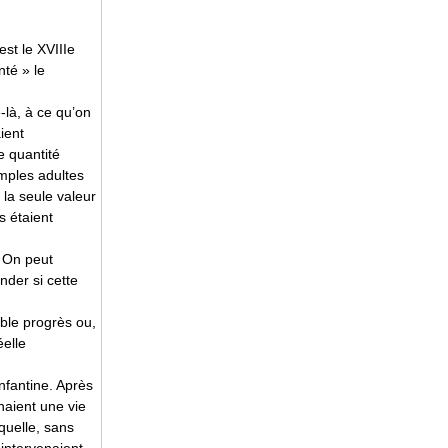
st le XVIIIe
nté » le
-là, à ce qu’on
aient
 quantité
imples adultes
 la seule valeur
ls étaient
. On peut
nder si cette
ble progrès ou,
éelle
nfantine. Après
enaient une vie
quelle, sans