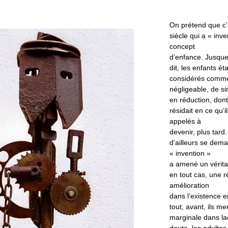
On prétend que c’e
siècle qui a « inve
concept
d’enfance. Jusque
dit, les enfants ét
considérés comme
négligeable, de s
en réduction, dont
résidait en ce qu’i
appelés à
devenir, plus tard
d’ailleurs se dema
« invention »
a amené un vérita
en tout cas, une r
amélioration
dans l’existence e
tout, avant, ils m
marginale dans la