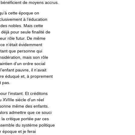
s bénéficient de moyens accrus.
 qu’à cette époque on
xclusivement à l’éducation
 des nobles. Mais cette
 déjà pour seule finalité de
leur rôle futur. De même
 ce n’était évidemment
 tant que personne qui
onsidération, mais son rôle
aintien d’un ordre social
l’enfant pauvre, il n’avait
tre éduqué et, à proprement
it pas.
our l’instant. Et créditons
 XVIIIe siècle d’un réel
rsonne même des enfants.
alors admettre que ce souci
 la critique portée par ces
ensemble du système politique
r époque et je ferai