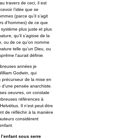
u travers de ceci, il est
cevoir l’idée que se
ommes (parce qu’il s’agit
urs d’hommes) de ce que
 système plus juste et plus
ature, qu’il s’agisse de la
e, ou de ce qu’on nomme
 nature telle qu’un Dieu, ou
prême l’aurait définie.
breuses années je
William Godwin, qui
n précurseur de la mise en
 d’une pensée anarchiste.
 ses oeuvres, on constate
ombreuses références à
elvétius. Il n’est peut-être
nt de réfléchir à la manière
auteurs considèrent
’enfant.
l’enfant sous serre