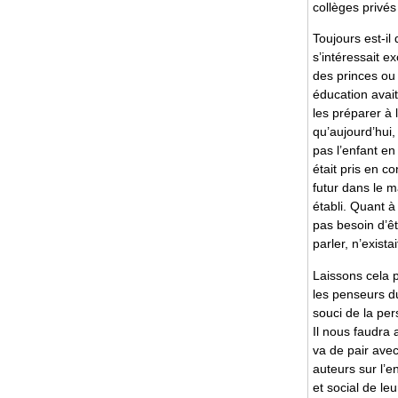
collèges privé
Toujours est-il
s’intéressait e
des princes ou
éducation avait
les préparer à 
qu’aujourd’hui,
pas l’enfant en
était pris en c
futur dans le m
établi. Quant à 
pas besoin d’ê
parler, n’exista
Laissons cela p
les penseurs du
souci de la pe
Il nous faudra 
va de pair avec
auteurs sur l’
et social de leu