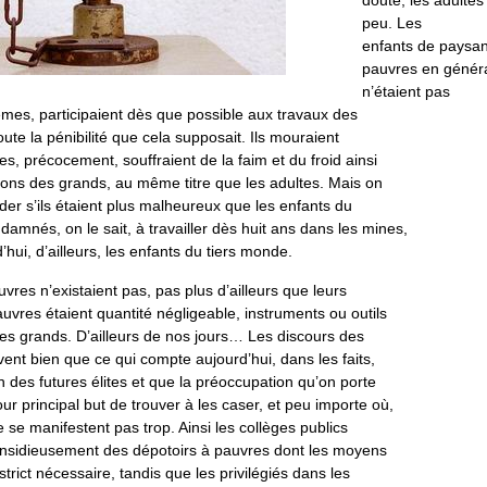
doute, les adultes
peu. Les
enfants de paysan
pauvres en général
n’étaient pas
êmes, participaient dès que possible aux travaux des
oute la pénibilité que cela supposait. Ils mouraient
s, précocement, souffraient de la faim et du froid ainsi
ions des grands, au même titre que les adultes. Mais on
er s’ils étaient plus malheureux que les enfants du
damnés, on le sait, à travailler dès huit ans dans les mines,
ui, d’ailleurs, les enfants du tiers monde.
vres n’existaient pas, pas plus d’ailleurs que leurs
uvres étaient quantité négligeable, instruments ou outils
es grands. D’ailleurs de nos jours… Les discours des
vent bien que ce qui compte aujourd’hui, dans les faits,
on des futures élites et que la préoccupation qu’on porte
ur principal but de trouver à les caser, et peu importe où,
e se manifestent pas trop. Ainsi les collèges publics
 insidieusement des dépotoirs à pauvres dont les moyens
strict nécessaire, tandis que les privilégiés dans les