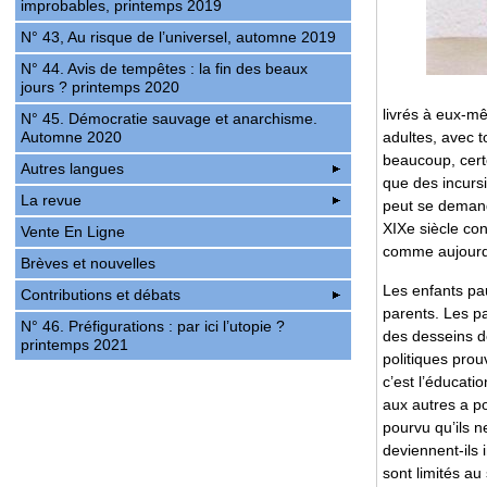
improbables, printemps 2019
N° 43, Au risque de l’universel, automne 2019
N° 44. Avis de tempêtes : la fin des beaux
jours ? printemps 2020
livrés à eux-m
N° 45. Démocratie sauvage et anarchisme.
Automne 2020
adultes, avec t
beaucoup, certe
Autres langues
que des incurs
La revue
peut se demand
XIXe siècle con
Vente En Ligne
comme aujourd’h
Brèves et nouvelles
Les enfants pau
Contributions et débats
parents. Les pa
N° 46. Préfigurations : par ici l’utopie ?
des desseins d
printemps 2021
politiques prou
c’est l’éducati
aux autres a po
pourvu qu’ils n
deviennent-ils
sont limités au 