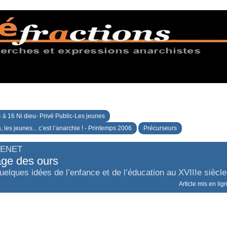
 à 16 Ni dieu- Privé Public-Les jeunes
 les jeunes... c’est l’anarchie ! - Printemps 2006
Précurseurs
VENET
ge des ours
elques idées de l’enfance et de l’éducation au XVIIIe siècle
Article mis en lig