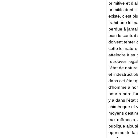
primitive et d’a
primitifs dont il
existé, c’est pl
trahit une loi 
perdue à jamai
bien le contrat
doivent tenter d
cette loi natur
atteindre à sa 
retrouver l’égal
l’état de nature
et indestructibl
dans cet état q
d’homme à hom
pour rendre l’u
y a dans l’état 
chimérique et 
moyens destiné
eux-mêmes à la 
publique ajouté
opprimer le fai