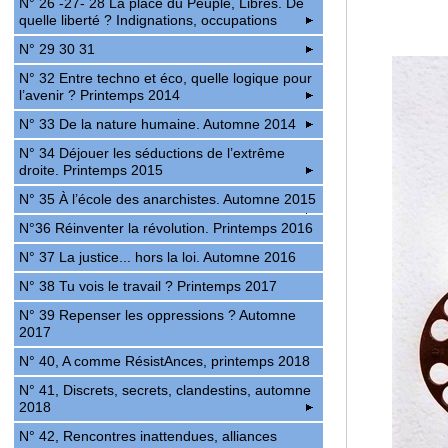
N° 26 -27- 28 La place du Peuple, Libres. De
quelle liberté ? Indignations, occupations
N° 29 30 31
N° 32 Entre techno et éco, quelle logique pour
l’avenir ? Printemps 2014
N° 33 De la nature humaine. Automne 2014
N° 34 Déjouer les séductions de l’extrême
droite. Printemps 2015
N° 35 À l’école des anarchistes. Automne 2015
N°36 Réinventer la révolution. Printemps 2016
N° 37 La justice... hors la loi. Automne 2016
N° 38 Tu vois le travail ? Printemps 2017
N° 39 Repenser les oppressions ? Automne
2017
N° 40, A comme RésistAnces, printemps 2018
N° 41, Discrets, secrets, clandestins, automne
2018
N° 42, Rencontres inattendues, alliances