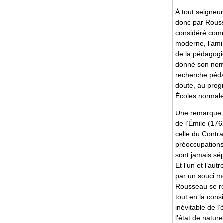
À tout seigneu
donc par Rouss
considéré comm
moderne, l’ami 
de la pédagogie
donné son nom 
recherche péda
doute, au prog
Écoles normal
Une remarque d
de l’Émile (17
celle du Contra
préoccupations
sont jamais sép
Et l’un et l’au
par un souci mo
Rousseau se rév
tout en la co
inévitable de l
l’état de nature.