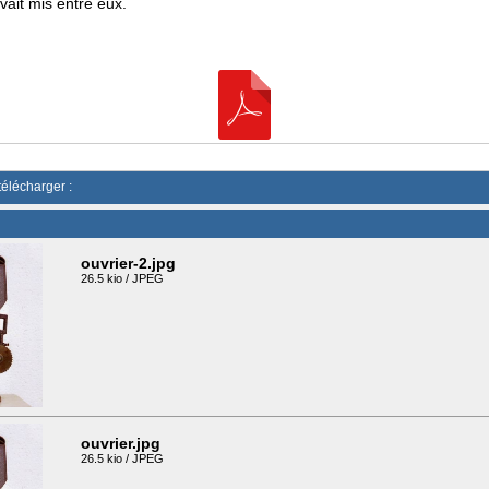
vait mis entre eux.
télécharger :
ouvrier-2.jpg
26.5 kio / JPEG
ouvrier.jpg
26.5 kio / JPEG