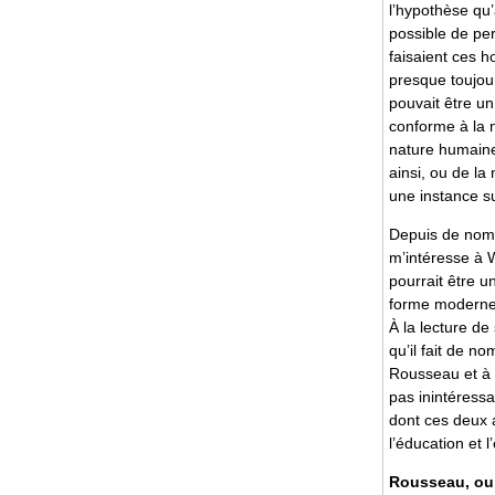
l’hypothèse qu’a
possible de per
faisaient ces h
presque toujo
pouvait être un
conforme à la n
nature humain
ainsi, ou de la
une instance su
Depuis de nom
m’intéresse à 
pourrait être u
forme moderne
À la lecture de
qu’il fait de n
Rousseau et à H
pas inintéressa
dont ces deux 
l’éducation et l
Rousseau, ou 