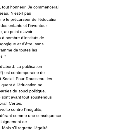
r, tout honneur. Je commencerai
eau. N’est-il pas
e le précurseur de l’éducation
des enfants et l’inventeur
, au point d’avoir
à nombre d’instituts de
gogique et d’être, sans
ramme de toutes les
es ?
’abord. La publication
62) est contemporaine de
t Social. Pour Rousseau, les
 quant à l’éducation ne
arées du souci politique.
tre sont avant tout soustendus
ral. Certes,
olte contre l’inégalité,
nsidérant comme une conséquence
’éloignement de
 Mais s’il regrette l’égalité