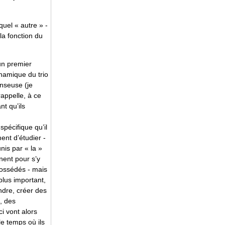
 quel « autre » -
la fonction du
un premier
namique du trio
anseuse (je
 rappelle, à ce
nt qu’ils
spécifique qu’il
ent d’étudier -
nis par « la »
gnent pour s’y
possédés - mais
plus important,
indre, créer des
, des
ci vont alors
le temps où ils