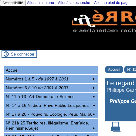
|
|
Aller au contenu
Aller à la recherche
Aller au pied de page
Accessibilité
Se connecter
Accueil
N° 11
Accueil
Numéros 1 à 5
- de 1997 à 2001
Le regard 
Numéros 6 à 10
de 2001 à 2003
Philippe Gar
N° 11 à 13 -Art-Démocratie-Science
Philippe G
N° 14 à 16 Ni dieu- Privé Public-Les jeunes
N° 17 à 20 - Pouvoirs, Ecologie, Peur, Mai 68
N° 21à 25 Territoires, Illégalisme, Entr’aide,
Féminisme,Sujet