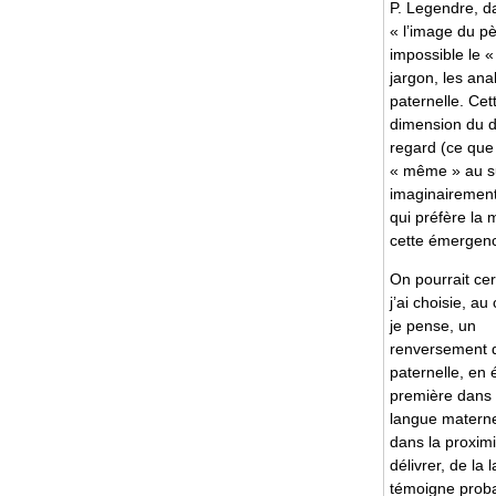
P. Legendre, da
« l’image du pè
impossible le 
jargon, les ana
paternelle. Cet
dimension du d
regard (ce que 
« même » au suj
imaginairement 
qui préfère la
cette émergenc
On pourrait ce
j’ai choisie, au
je pense, un
renversement qu
paternelle, en 
première dans l
langue maternel
dans la proximi
délivrer, de l
témoigne probab