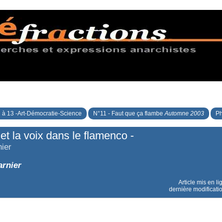
 à 13 -Art-Démocratie-Science
N°11 - Faut que ça flambe
Automne 2003
Ph
et la voix dans le flamenco -
nier
arnier
Article mis en li
dernière modificati