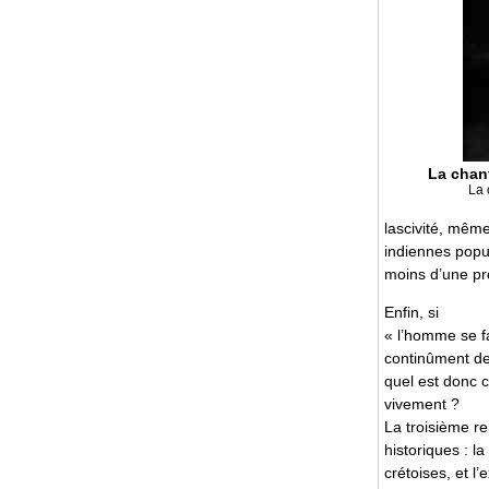
La chan
La 
lascivité, même
indiennes popul
moins d’une pro
Enfin, si
« l’homme se fa
continûment de 
quel est donc c
vivement ?
La troisième r
historiques : l
crétoises, et l’