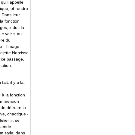
qu’il appelle
sique, et rendre
. Dans leur
la fonction
es, induit la
 « voir » au
ore du
e : l’image
rejette Narcisse
, ce passage,
nation.
it, il y a là,
à la fonction
n immersion
de détruire la
ive, chaotique -
élier », se
duende
n style, dans