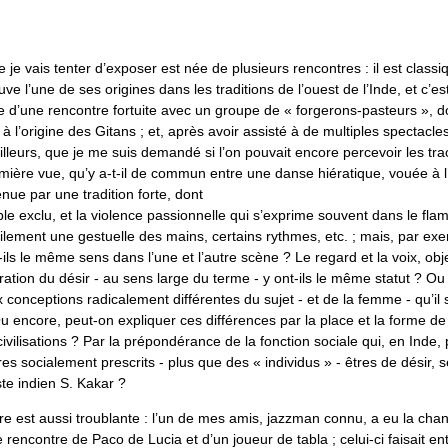
 je vais tenter d’exposer est née de plusieurs rencontres : il est class
uve l’une de ses origines dans les traditions de l’ouest de l’Inde, et c’e
 d’une rencontre fortuite avec un groupe de « forgerons-pasteurs », do
t à l’origine des Gitans ; et, après avoir assisté à de multiples spectacl
lleurs, que je me suis demandé si l’on pouvait encore percevoir les tra
mière vue, qu’y a-t-il de commun entre une danse hiératique, vouée à l’
enue par une tradition forte, dont
le exclu, et la violence passionnelle qui s’exprime souvent dans le fla
ilement une gestuelle des mains, certains rythmes, etc. ; mais, par ex
-ils le même sens dans l’une et l’autre scène ? Le regard et la voix, obj
turation du désir - au sens large du terme - y ont-ils le même statut ? Ou
ux conceptions radicalement différentes du sujet - et de la femme - qu’il 
 encore, peut-on expliquer ces différences par la place et la forme de 
ivilisations ? Par la prépondérance de la fonction sociale qui, en Inde, 
tres socialement prescrits - plus que des « individus » - êtres de désir, 
te indien S. Kakar ?
re est aussi troublante : l’un de mes amis, jazzman connu, a eu la cha
e rencontre de Paco de Lucia et d’un joueur de tabla ; celui-ci faisait e