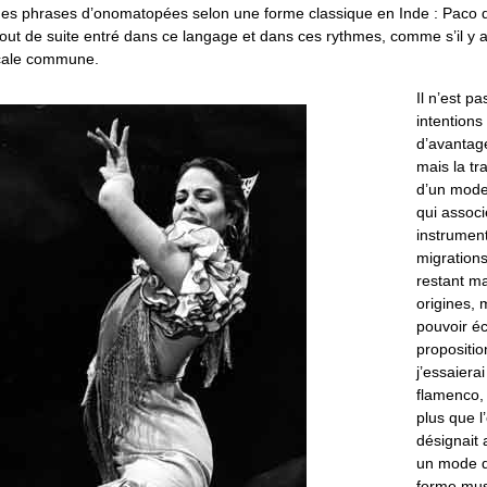
es phrases d’onomatopées selon une forme classique en Inde : Paco de
 tout de suite entré dans ce langage et dans ces rythmes, comme s’il y 
icale commune.
Il n’est p
intentions
d’avantage
mais la tr
d’un mode
qui associ
instrument
migrations
restant m
origines,
pouvoir éc
propositi
j’essaierai
flamenco, 
plus que l
désignait 
un mode d
forme musi