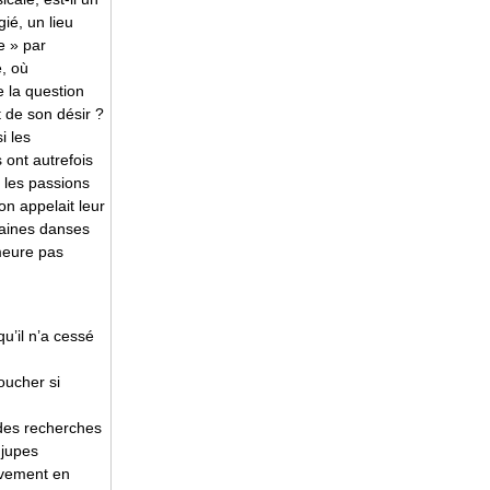
égié, un lieu
e » par
, où
 la question
t de son désir ?
i les
 ont autrefois
 les passions
on appelait leur
taines danses
emeure pas
u’il n’a cessé
oucher si
 des recherches
 jupes
ivement en