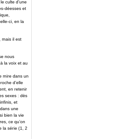
 le culte d’une
es-déesses et
ique,
lle-ci, en la
mais il est
sse nous
à la voix et au
se mire dans un
roche d’elle
nt, en retenir
es sexes : dès
finis, et
 dans une
i bien la vie
ures, ce qu’on
 la série (1, 2