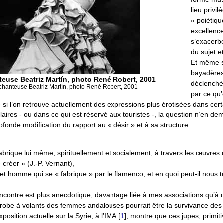
lieu privil
« poiétiqu
excellence
s’exacerbe
du sujet e
Et même s
bayadères
teuse Beatriz Martín, photo René Robert, 2001
déclenché
chanteuse Beatriz Martín, photo René Robert, 2001
par ce qu’
 si l’on retrouve actuellement des expressions plus érotisées dans cer
aires - ou dans ce qui est réservé aux touristes -, la question n’en d
fonde modification du rapport au « désir » et à sa structure.
brique lui même, spirituellement et socialement, à travers les œuvres q
créer » (J.-P. Vernant),
et homme qui se « fabrique » par le flamenco, et en quoi peut-il nous t
encontre est plus anecdotique, davantage liée à mes associations qu’à
a robe à volants des femmes andalouses pourrait être la survivance des
exposition actuelle sur la Syrie, à l’IMA
[
1
]
, montre que ces jupes, primit