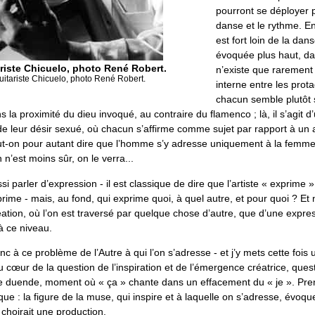
pourront se déployer p
danse et le rythme. E
est fort loin de la dan
évoquée plus haut, dan
riste Chicuelo, photo René Robert.
n’existe que rarement
uitariste Chicuelo, photo René Robert.
interne entre les prota
chacun semble plutôt 
s la proximité du dieu invoqué, au contraire du flamenco ; là, il s’agit
e leur désir sexué, où chacun s’affirme comme sujet par rapport à un 
t-on pour autant dire que l’homme s’y adresse uniquement à la femme
n’est moins sûr, on le verra...
si parler d’expression - il est classique de dire que l’artiste « exprime 
rime - mais, au fond, qui exprime quoi, à quel autre, et pour quoi ? Et n
éation, où l’on est traversé par quelque chose d’autre, que d’une expr
à ce niveau.
nc à ce problème de l’Autre à qui l’on s’adresse - et j’y mets cette fois
 au cœur de la question de l’inspiration et de l’émergence créatrice, que
le duende, moment où « ça » chante dans un effacement du « je ». Pr
ue : la figure de la muse, qui inspire et à laquelle on s’adresse, évoq
choirait une production,