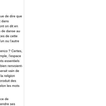
ique de dire que
st dans
nt on dit en
es de danse au
ces de cette
un ou l’autre
menco ? Certes,
emple, l’espace
ets essentiels
 bien renvoient-
serait vain de
la religion
produit des
selon les mots
nce de
ntendre ses