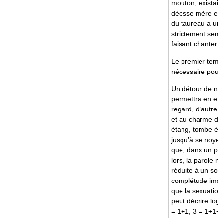
mouton, existaie
déesse mère et
du taureau a un
strictement sem
faisant chanter.
Le premier temp
nécessaire pou
Un détour de n
permettra en ef
regard, d’autre
et au charme d
étang, tombe é
jusqu’à se noye
que, dans un pr
lors, la parole
réduite à un s
complétude imag
que la sexuatio
peut décrire lo
= 1+1, 3 = 1+1+