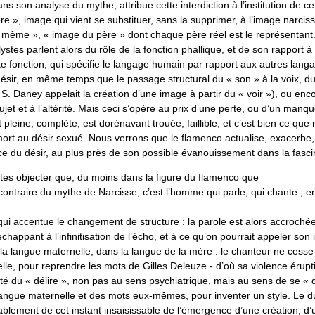
ns son analyse du mythe, attribue cette interdiction à l’institution de ce 
re », image qui vient se substituer, sans la supprimer, à l’image narcis
« même », « image du père » dont chaque père réel est le représentant
lystes parlent alors du rôle de la fonction phallique, et de son rapport à 
te fonction, qui spécifie le langage humain par rapport aux autres langag
ésir, en même temps que le passage structural du « son » à la voix, du
S. Daney appelait la création d’une image à partir du « voir »), ou enc
et et à l’altérité. Mais ceci s’opère au prix d’une perte, ou d’un manqu
pleine, complète, est dorénavant trouée, faillible, et c’est bien ce que 
 mort au désir sexué. Nous verrons que le flamenco actualise, exacerbe
e du désir, au plus près de son possible évanouissement dans la fasci
rtes objecter que, du moins dans la figure du flamenco que
 contraire du mythe de Narcisse, c’est l’homme qui parle, qui chante ; en fa
i accentue le changement de structure : la parole est alors accrochée 
échappant à l’infinitisation de l’écho, et à ce qu’on pourrait appeler so
a langue maternelle, dans la langue de la mère : le chanteur ne cesse 
le, pour reprendre les mots de Gilles Deleuze - d’où sa violence érupt
té du « délire », non pas au sens psychiatrique, mais au sens de se « d
a langue maternelle et des mots eux-mêmes, pour inventer un style. Le 
lement de cet instant insaisissable de l’émergence d’une création, d’u