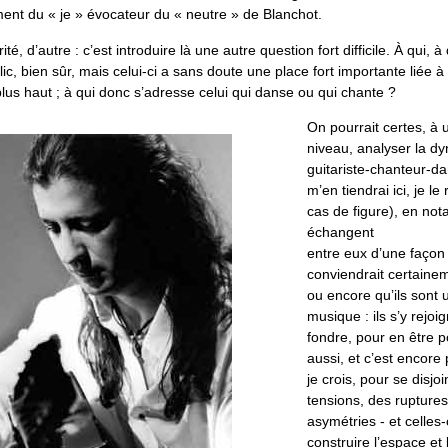
ment du « je » évocateur du « neutre » de Blanchot.
érité, d’autre : c’est introduire là une autre question fort difficile. À qui, à
ic, bien sûr, mais celui-ci a sans doute une place fort importante liée à 
lus haut ; à qui donc s’adresse celui qui danse ou qui chante ?
On pourrait certes, à 
niveau, analyser la dy
guitariste-chanteur-d
m’en tiendrai ici, je le
cas de figure), en nota
échangent
entre eux d’une façon 
conviendrait certainem
ou encore qu’ils sont u
musique : ils s’y rejoi
fondre, pour en être 
aussi, et c’est encore 
je crois, pour se disjo
tensions, des ruptures
asymétries - et celles-
construire l’espace et 