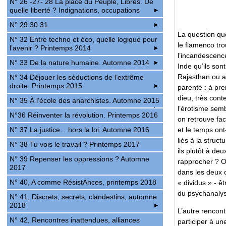
N° 26 -27- 28 La place du Peuple, Libres. De
quelle liberté ? Indignations, occupations
N° 29 30 31
La question que
N° 32 Entre techno et éco, quelle logique pour
le flamenco tro
l’avenir ? Printemps 2014
l’incandescence
N° 33 De la nature humaine. Automne 2014
Inde qu’ils son
Rajasthan ou ai
N° 34 Déjouer les séductions de l’extrême
droite. Printemps 2015
parenté : à pre
dieu, très cont
N° 35 À l’école des anarchistes. Automne 2015
l’érotisme semb
N°36 Réinventer la révolution. Printemps 2016
on retrouve fac
et le temps ont
N° 37 La justice... hors la loi. Automne 2016
liés à la struc
N° 38 Tu vois le travail ? Printemps 2017
ils plutôt à de
N° 39 Repenser les oppressions ? Automne
rapprocher ? Ou
2017
dans les deux c
N° 40, A comme RésistAnces, printemps 2018
« dividus » - ê
du psychanalys
N° 41, Discrets, secrets, clandestins, automne
2018
L’autre rencont
N° 42, Rencontres inattendues, alliances
participer à un