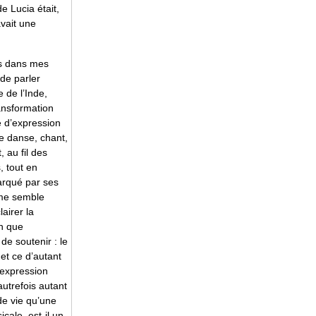
 Lucia était,
avait une
as dans mes
 de parler
 de l’Inde,
ansformation
 d’expression
e danse, chant,
, au fil des
, tout en
arqué par ses
 me semble
lairer la
on que
 de soutenir : le
et ce d’autant
’expression
autrefois autant
e vie qu’une
cale, est-il un