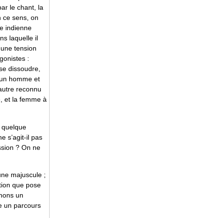
ar le chant, la
n ce sens, on
se indienne
s laquelle il
 une tension
gonistes :
se dissoudre,
 d’un homme et
autre reconnu
, et la femme à
» quelque
e s’agit-il pas
ession ? On ne
 une majuscule ;
stion que pose
enons un
ue un parcours