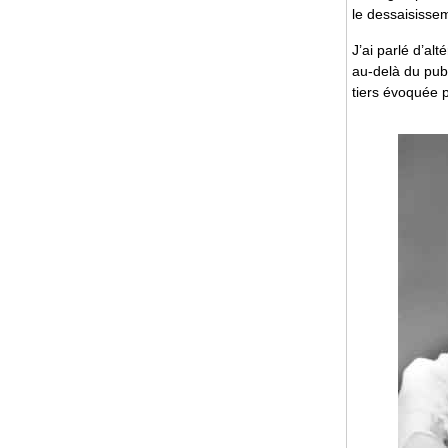
le dessaisisse
J’ai parlé d’alt
au-delà du publ
tiers évoquée p