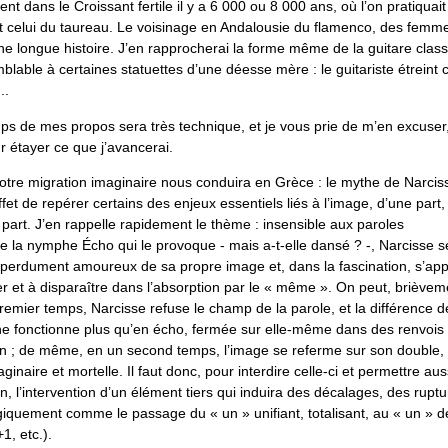
nt dans le Croissant fertile il y a 6 000 ou 8 000 ans, où l’on pratiquait
 celui du taureau. Le voisinage en Andalousie du flamenco, des femm
e longue histoire. J’en rapprocherai la forme même de la guitare class
blable à certaines statuettes d’une déesse mère : le guitariste étreint ce
..
s de mes propos sera très technique, et je vous prie de m’en excuser, 
r étayer ce que j’avancerai.
otre migration imaginaire nous conduira en Grèce : le mythe de Narci
fet de repérer certains des enjeux essentiels liés à l’image, d’une part, 
 part. J’en rappelle rapidement le thème : insensible aux paroles
e la nymphe Écho qui le provoque - mais a-t-elle dansé ? -, Narcisse 
perdument amoureux de sa propre image et, dans la fascination, s’app
r et à disparaître dans l’absorption par le « même ». On peut, brièveme
emier temps, Narcisse refuse le champ de la parole, et la différence d
 ne fonctionne plus qu’en écho, fermée sur elle-même dans des renvois in
on ; de même, en un second temps, l’image se referme sur son double,
inaire et mortelle. Il faut donc, pour interdire celle-ci et permettre auss
n, l’intervention d’un élément tiers qui induira des décalages, des rupt
giquement comme le passage du « un » unifiant, totalisant, au « un » de
1, etc.).