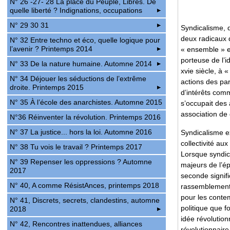
N° 26 -27- 28 La place du Peuple, Libres. De
quelle liberté ? Indignations, occupations
N° 29 30 31
Syndicalisme, q
deux radicaux d
N° 32 Entre techno et éco, quelle logique pour
l’avenir ? Printemps 2014
« ensemble » et
porteuse de l’
N° 33 De la nature humaine. Automne 2014
xvie siècle, à 
N° 34 Déjouer les séductions de l’extrême
actions des part
droite. Printemps 2015
d’intérêts com
N° 35 À l’école des anarchistes. Automne 2015
s’occupait des
association de 
N°36 Réinventer la révolution. Printemps 2016
N° 37 La justice... hors la loi. Automne 2016
Syndicalisme e
collectivité au
N° 38 Tu vois le travail ? Printemps 2017
Lorsque syndic
N° 39 Repenser les oppressions ? Automne
majeurs de l’ép
2017
seconde signifi
N° 40, A comme RésistAnces, printemps 2018
rassemblements
pour les contem
N° 41, Discrets, secrets, clandestins, automne
politique que f
2018
idée révolutio
N° 42, Rencontres inattendues, alliances
révolutionnaire