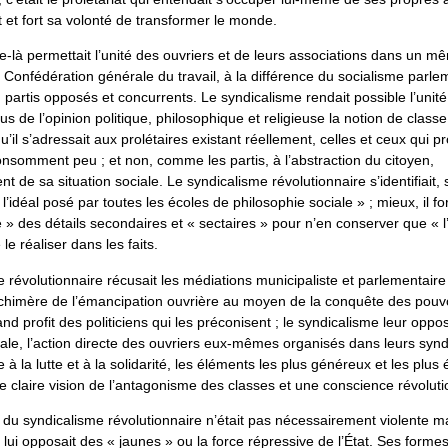
 et fort sa volonté de transformer le monde.
-là permettait l’unité des ouvriers et de leurs associations dans un m
Confédération générale du travail, à la différence du socialisme parlem
n partis opposés et concurrents. Le syndicalisme rendait possible l’unité
s de l’opinion politique, philosophique et religieuse la notion de classe,
u’il s’adressait aux prolétaires existant réellement, celles et ceux qui p
nsomment peu ; et non, comme les partis, à l’abstraction du citoyen,
de sa situation sociale. Le syndicalisme révolutionnaire s’identifiait,
l’idéal posé par toutes les écoles de philosophie sociale » ; mieux, il fo
 » des détails secondaires et « sectaires » pour n’en conserver que « l
e réaliser dans les faits.
 révolutionnaire récusait les médiations municipaliste et parlementaire
 chimère de l’émancipation ouvrière au moyen de la conquête des pouvoi
and profit des politiciens qui les préconisent ; le syndicalisme leur opp
ale, l’action directe des ouvriers eux-mêmes organisés dans leurs synd
 à la lutte et à la solidarité, les éléments les plus généreux et les plus
 claire vision de l’antagonisme des classes et une conscience révoluti
e du syndicalisme révolutionnaire n’était pas nécessairement violente ma
n lui opposait des « jaunes » ou la force répressive de l’État. Ses formes