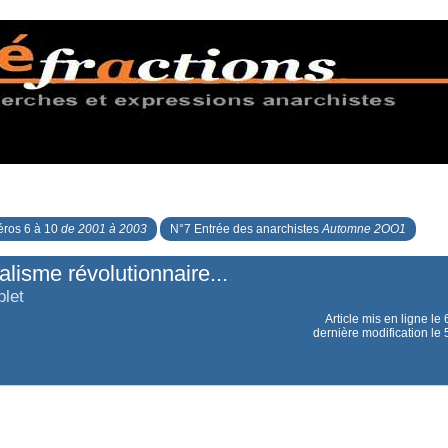
ros 6 à 10
de 2001 à 2003
N°7 Entrée des anarchistes
Automne 2OO1
lisme révolutionnaire...
let
Article mis en ligne le
dernière modification l