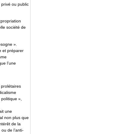
 privé ou public
xpropriation
lle société de
besogne ».
e et préparer
isme
que l’une
 prolétaires
dicalisme
politique »,
ait une
al non plus que
ntérêt de la
ou de l’anti-