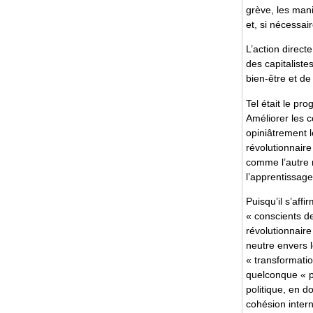
grève, les mani
et, si nécessai
L’action direct
des capitaliste
bien-être et de
Tel était le pr
Améliorer les c
opiniâtrement l
révolutionnaire
comme l’autre n
l’apprentissage
Puisqu’il s’affi
« conscients de
révolutionnaire
neutre envers l
« transformatio
quelconque « p
politique, en d
cohésion intern