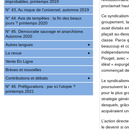
improbables, printemps 2019
proclamait haut
N° 43, Au risque de l’universel, automne 2019
Ce syndicalisme
N° 44. Avis de tempêtes : la fin des beaux
groupement, la 
jours ? printemps 2020
avait divisés e
N° 45. Démocratie sauvage et anarchisme.
plaçait au-dessu
Automne 2020
classe. Parce q
Autres langues
beaucoup et co
indépendamment 
La revue
Pouget, avec « 
Vente En Ligne
idéal « expurgé
Brèves et nouvelles
commençait de l
Contributions et débats
Le syndicalisme
N° 46. Préfigurations : par ici l’utopie ?
poursuivent la
printemps 2021
pour le plus gr
stratégie génér
desquels, grâce
acquéraient une
L’action direct
le devenir si o