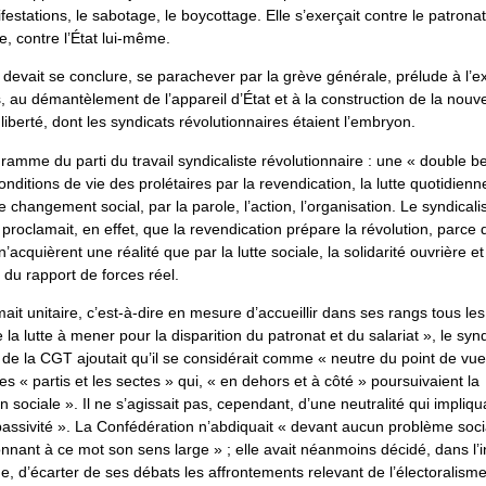
festations, le sabotage, le boycottage. Elle s’exerçait contre le patronat
re, contre l’État lui-même.
e devait se conclure, se parachever par la grève générale, prélude à l’e
s, au démantèlement de l’appareil d’État et à la construction de la nouve
 liberté, dont les syndicats révolutionnaires étaient l’embryon.
ogramme du parti du travail syndicaliste révolutionnaire : une « double 
onditions de vie des prolétaires par la revendication, la lutte quotidienn
e changement social, par la parole, l’action, l’organisation. Le syndical
 proclamait, en effet, que la revendication prépare la révolution, parce 
’acquièrent une réalité que par la lutte sociale, la solidarité ouvrière et
 du rapport de forces réel.
rmait unitaire, c’est-à-dire en mesure d’accueillir dans ses rangs tous les
 la lutte à mener pour la disparition du patronat et du salariat », le syn
 de la CGT ajoutait qu’il se considérait comme « neutre du point de vue 
es « partis et les sectes » qui, « en dehors et à côté » poursuivaient la
n sociale ». Il ne s’agissait pas, cependant, d’une neutralité qui impliqu
assivité ». La Confédération n’abdiquait « devant aucun problème soci
onnant à ce mot son sens large » ; elle avait néanmoins décidé, dans l’i
e, d’écarter de ses débats les affrontements relevant de l’électoralisme 