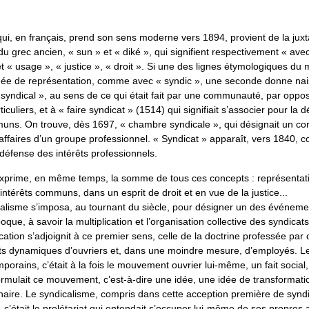
ui, en français, prend son sens moderne vers 1894, provient de la juxt
u grec ancien, « sun » et « diké », qui signifient respectivement « avec
 « usage », « justice », « droit ». Si une des lignes étymologiques du 
idée de représentation, comme avec « syndic », une seconde donne na
« syndical », au sens de ce qui était fait par une communauté, par oppos
iculiers, et à « faire syndicat » (1514) qui signifiait s’associer pour la 
muns. On trouve, dès 1697, « chambre syndicale », qui désignait un co
 affaires d’un groupe professionnel. « Syndicat » apparaît, vers 1840,
défense des intérêts professionnels.
xprime, en même temps, la somme de tous ces concepts : représentat
x intérêts communs, dans un esprit de droit et en vue de la justice...
alisme s’imposa, au tournant du siècle, pour désigner un des événeme
oque, à savoir la multiplication et l’organisation collective des syndicat
cation s’adjoignit à ce premier sens, celle de la doctrine professée par 
 dynamiques d’ouvriers et, dans une moindre mesure, d’employés. Le
porains, c’était à la fois le mouvement ouvrier lui-même, un fait social, 
ormulait ce mouvement, c’est-à-dire une idée, une idée de transformati
nnaire. Le syndicalisme, compris dans cette acception première de synd
, c’était le prolétariat qui entendait s’occuper lui-même de ses propres a