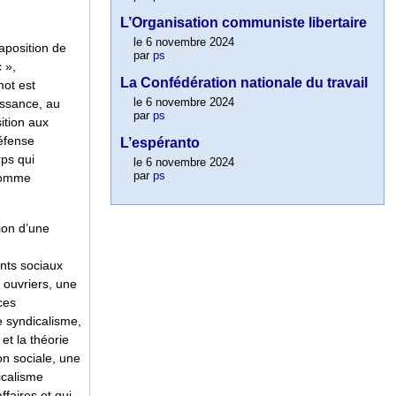
L’Organisation communiste libertaire
le 6 novembre 2024
aposition de
par
ps
 »,
La Confédération nationale du travail
mot est
le 6 novembre 2024
issance, au
par
ps
ition aux
défense
L’espéranto
rps qui
le 6 novembre 2024
par
ps
 comme
ion d’une
nts sociaux
s ouvriers, une
ces
 syndicalisme,
et la théorie
on sociale, une
icalisme
ffaires et qui