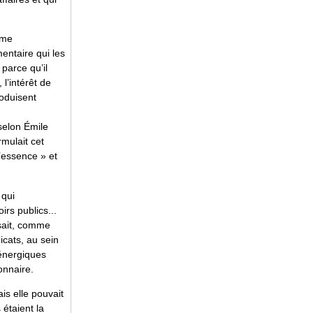
ême
entaire qui les
 parce qu’il
 l’intérêt de
roduisent
 selon Émile
rmulait cet
’essence » et
 qui
rs publics...
osait, comme
icats, au sein
 énergiques
onnaire.
is elle pouvait
 étaient la