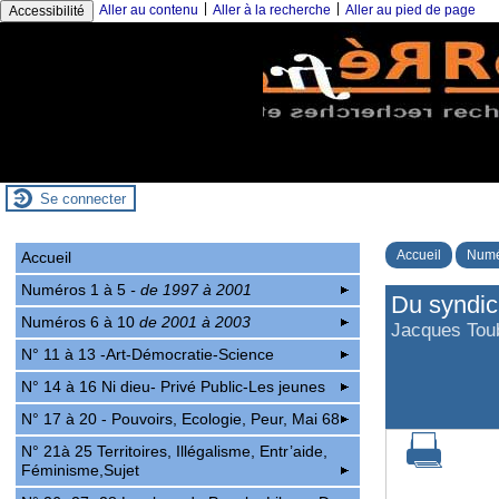
|
|
Aller au contenu
Aller à la recherche
Aller au pied de page
Accessibilité
Se connecter
Accueil
Numé
Accueil
Numéros 1 à 5
- de 1997 à 2001
Du syndica
Numéros 6 à 10
de 2001 à 2003
Jacques Toub
N° 11 à 13 -Art-Démocratie-Science
N° 14 à 16 Ni dieu- Privé Public-Les jeunes
N° 17 à 20 - Pouvoirs, Ecologie, Peur, Mai 68
N° 21à 25 Territoires, Illégalisme, Entr’aide,
Féminisme,Sujet