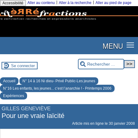
|
|
Aller au contenu
Aller à la recherche
Aller au pied de page
Accessibilité
MENU
Se connecter
Accueil
N° 14 à 16 Ni dieu- Privé Public-Les jeunes
N°16 Les enfants, les jeunes... c’est l’anarchie ! - Printemps 2006
Expériences
GILLES GENEVIÈVE
Pour une vraie laïcité
Article mis en ligne le
30 janvier 2008