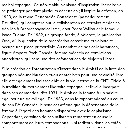
radical espagnol. Ce néo-malthusianisme d’inspiration libertaire va
se prolonger pendant plusieurs décennies ; il inspire la création, en
1923, de la revue Generación Consciente (postérieurement
Estudios), qui comptera sur la collaboration de certains médecins
très liés à l’anarchosyndicalisme, dont Pedro Vallina et le fameux
Isaac Puente. En 1932, un groupe fonde, à Valence, la publication
Orto, où la question de la procréation consciente et volontaire
occupe une place primordiale. Au nombre de ses collaboratrices,
figure Amparo Poch Gascón, femme médecin de convictions
anarchistes, qui sera une des cofondatrices de Mujeres Libres.
Si la création de l’organisation s’inscrit dans le droit fil de la lutte des
groupes néo-malthusiens et/ou anarchistes pour une sexualité libre,
elle est également indissociable de la vie interne de la CNT. Fidèle à
la tradition du mouvement libertaire espagnol, celle-ci a incorporé
dans ses demandes, dès 1931, le droit de la femme à un salaire
égal pour un travail égal. En 1936, dans le rapport adopté au cours
de son IVe Congrès, le syndicat affirme que la dépendance de la
femme à l’égard des hommes disparaîtra avec le capitalisme.
Cependant, certaines de ses militantes remettent en cause le
comportement de leurs compagnons, « si radicaux dans les cafés,