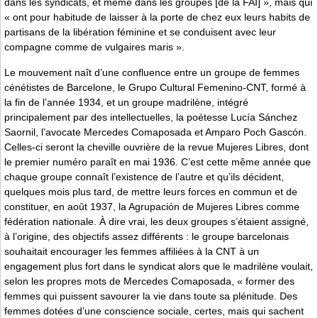
dans les syndicats, et même dans les groupes [de la FAI] », mais qui
« ont pour habitude de laisser à la porte de chez eux leurs habits de
partisans de la libération féminine et se conduisent avec leur
compagne comme de vulgaires maris ».
Le mouvement naît d’une confluence entre un groupe de femmes
cénétistes de Barcelone, le Grupo Cultural Femenino-CNT, formé à
la fin de l’année 1934, et un groupe madrilène, intégré
principalement par des intellectuelles, la poétesse Lucía Sánchez
Saornil, l’avocate Mercedes Comaposada et Amparo Poch Gascón.
Celles-ci seront la cheville ouvrière de la revue Mujeres Libres, dont
le premier numéro paraît en mai 1936. C’est cette même année que
chaque groupe connaît l’existence de l’autre et qu’ils décident,
quelques mois plus tard, de mettre leurs forces en commun et de
constituer, en août 1937, la Agrupación de Mujeres Libres comme
fédération nationale. À dire vrai, les deux groupes s’étaient assigné,
à l’origine, des objectifs assez différents : le groupe barcelonais
souhaitait encourager les femmes affiliées à la CNT à un
engagement plus fort dans le syndicat alors que le madrilène voulait,
selon les propres mots de Mercedes Comaposada, « former des
femmes qui puissent savourer la vie dans toute sa plénitude. Des
femmes dotées d’une conscience sociale, certes, mais qui sachent