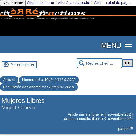
|
|
Aller au contenu
Aller à la recherche
Aller au pied de page
Accessibilité
MENU
Se connecter
Accueil
Numéros 6 à 10
de 2001 à 2003
N°7 Entrée des anarchistes
Automne 2OO1
Mujeres Libres
Miguel Chueca
Article mis en ligne le
4 novembre 2024
dernière modification le 3 novembre 2024
par
ps