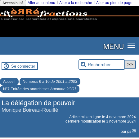
|
|
Aller au contenu
Aller à la recherche
Aller au pied de page
Accessibilité
MENU
Se connecter
Accueil
Numéros 6 à 10
de 2001 à 2003
N°7 Entrée des anarchistes
Automne 2OO1
La délégation de pouvoir
Monique Boireau-Rouillé
Article mis en ligne le
4 novembre 2024
dernière modification le 3 novembre 2024
par
ps