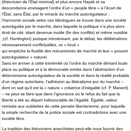
(théoricien de l’État minimal) et plus encore Hayek et sa
descendance envisagent l’ordre d’un « peuple libre » à l’écart de
l’État, sans État, par le miracle du marché autorégulateur ;
l’harmonie sociale selon ces idéologues se trouve dans une société
autorégulée par le marché, dans laquelle la politique n’a plus alors
droit de cité, étant devenue inutile (fin des conflits) et même nuisible
,(cf. Huntington) puisque introduisant, par le débat, les délibérations
nécessairement conflictuelles, ce « bruit »
qui empêche la fluidité des mécanismes de marché et leur « pouvoir
autorégulateur » naturel.
Sans en arriver à cette extrémité où l’ordre du marché déniant toute
place au politique et à la démocratie tombe dans l’abstraction d’un
déterminisme autorégulateur de la société et dans la réalité probable
d’un régime autoritaire, l’adhésion au libéralisme pur du marché –
dont on sait qu’il est la « nature » créatrice d’inégalité (cf. P. Manent)
– ne peut se faire que dans l’ignorance ou le refus du fait que la
liberté a été au départ indissociable de l’égalité. Égalité, valeur
remisée aux oubliettes de cette pensée libertarienne, pour laquelle
la simple recherche de la justice sociale est contradictoire avec une
société libre.
La tradition des théoriciens anarchistes peut-elle nous fournir des