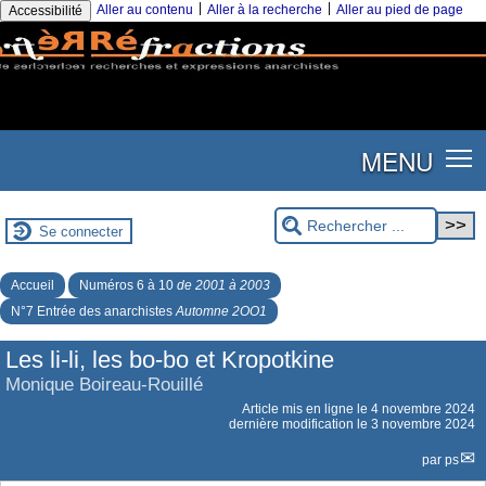
|
|
Aller au contenu
Aller à la recherche
Aller au pied de page
Accessibilité
MENU
Se connecter
Accueil
Numéros 6 à 10
de 2001 à 2003
N°7 Entrée des anarchistes
Automne 2OO1
Les li-li, les bo-bo et Kropotkine
Monique Boireau-Rouillé
Article mis en ligne le
4 novembre 2024
dernière modification le 3 novembre 2024
par
ps