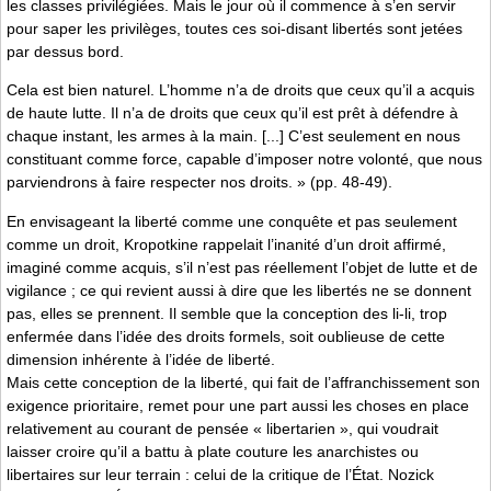
les classes privilégiées. Mais le jour où il commence à s’en servir
pour saper les privilèges, toutes ces soi-disant libertés sont jetées
par dessus bord.
Cela est bien naturel. L’homme n’a de droits que ceux qu’il a acquis
de haute lutte. Il n’a de droits que ceux qu’il est prêt à défendre à
chaque instant, les armes à la main. [...] C’est seulement en nous
constituant comme force, capable d’imposer notre volonté, que nous
parviendrons à faire respecter nos droits. » (pp. 48-49).
En envisageant la liberté comme une conquête et pas seulement
comme un droit, Kropotkine rappelait l’inanité d’un droit affirmé,
imaginé comme acquis, s’il n’est pas réellement l’objet de lutte et de
vigilance ; ce qui revient aussi à dire que les libertés ne se donnent
pas, elles se prennent. Il semble que la conception des li-li, trop
enfermée dans l’idée des droits formels, soit oublieuse de cette
dimension inhérente à l’idée de liberté.
Mais cette conception de la liberté, qui fait de l’affranchissement son
exigence prioritaire, remet pour une part aussi les choses en place
relativement au courant de pensée « libertarien », qui voudrait
laisser croire qu’il a battu à plate couture les anarchistes ou
libertaires sur leur terrain : celui de la critique de l’État. Nozick