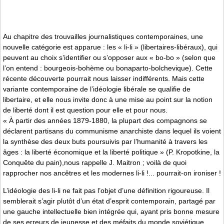
Au chapitre des trouvailles journalistiques contemporaines, une
nouvelle catégorie est apparue : les « li-li » (libertaires-libéraux), qui
peuvent au choix s’identifier ou s’opposer aux « bo-bo » (selon que
l’on entend : bourgeois-bohème ou bonaparto-bolchevique). Cette
récente découverte pourrait nous laisser indifférents. Mais cette
variante contemporaine de l’idéologie libérale se qualifie de
libertaire, et elle nous invite donc à une mise au point sur la notion
de liberté dont il est question pour elle et pour nous.
« À partir des années 1879-1880, la plupart des compagnons se
déclarent partisans du communisme anarchiste dans lequel ils voient
la synthèse des deux buts poursuivis par l’humanité à travers les
âges : la liberté économique et la liberté politique » (P. Kropotkine, la
Conquête du pain),nous rappelle J. Maitron ; voilà de quoi
rapprocher nos ancêtres et les modernes li-li !... pourrait-on ironiser !
L’idéologie des li-li ne fait pas l’objet d’une définition rigoureuse. Il
semblerait s’agir plutôt d’un état d’esprit contemporain, partagé par
une gauche intellectuelle bien intégrée qui, ayant pris bonne mesure
de ses erreurs de jeunesse et des méfaits du monde soviétique,