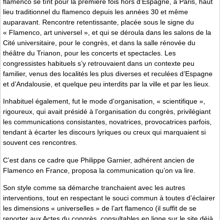
flamenco se tînt pour la première fois hors d’Espagne, à Paris, haut
lieu traditionnel du flamenco depuis les années 30 et même
auparavant. Rencontre retentissante, placée sous le signe du
« Flamenco, art universel », et qui se déroula dans les salons de la
Cité universitaire, pour le congrès, et dans la salle rénovée du
théâtre du Trianon, pour les concerts et spectacles. Les
congressistes habituels s’y retrouvaient dans un contexte peu
familier, venus des localités les plus diverses et reculées d’Espagne
et d’Andalousie, et quelque peu interdits par la ville et par les lieux.
Inhabituel également, fut le mode d’organisation, « scientifique »,
rigoureux, qui avait présidé à l’organisation du congrès, privilégiant
les communications consistantes, novatrices, provocatrices parfois,
tendant à écarter les discours lyriques ou creux qui marquaient si
souvent ces rencontres.
C’est dans ce cadre que Philippe Garnier, adhérent ancien de
Flamenco en France, proposa la communication qu’on va lire.
Son style comme sa démarche tranchaient avec les autres
interventions, tout en respectant le souci commun à toutes d’éclairer
les dimensions « universelles » de l’art flamenco (il suffit de se
reporter aux Actes du congrès, consultables en ligne sur le site déjà