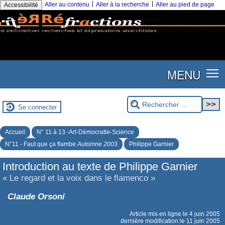
|
|
Aller au contenu
Aller à la recherche
Aller au pied de page
Accessibilité
MENU
Se connecter
Accueil
N° 11 à 13 -Art-Démocratie-Science
N°11 - Faut que ça flambe
Automne 2003
Philippe Garnier
Introduction au texte de Philippe Garnier
« Le regard et la voix dans le flamenco »
Claude Orsoni
Article mis en ligne le
4 juin 2005
dernière modification le 11 juin 2005