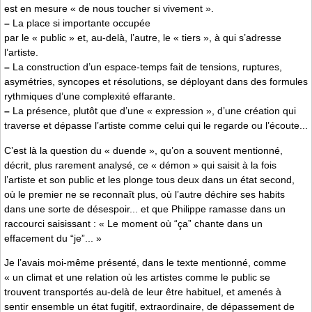
est en mesure « de nous toucher si vivement ».
–
La place si importante occupée
par le « public » et, au-delà, l’autre, le « tiers », à qui s’adresse
l’artiste.
–
La construction d’un espace-temps fait de tensions, ruptures,
asymétries, syncopes et résolutions, se déployant dans des formules
rythmiques d’une complexité effarante.
–
La présence, plutôt que d’une « expression », d’une création qui
traverse et dépasse l’artiste comme celui qui le regarde ou l’écoute...
C’est là la question du « duende », qu’on a souvent mentionné,
décrit, plus rarement analysé, ce « démon » qui saisit à la fois
l’artiste et son public et les plonge tous deux dans un état second,
où le premier ne se reconnaît plus, où l’autre déchire ses habits
dans une sorte de désespoir... et que Philippe ramasse dans un
raccourci saisissant : « Le moment où “ça” chante dans un
effacement du “je”... »
Je l’avais moi-même présenté, dans le texte mentionné, comme
« un climat et une relation où les artistes comme le public se
trouvent transportés au-delà de leur être habituel, et amenés à
sentir ensemble un état fugitif, extraordinaire, de dépassement de