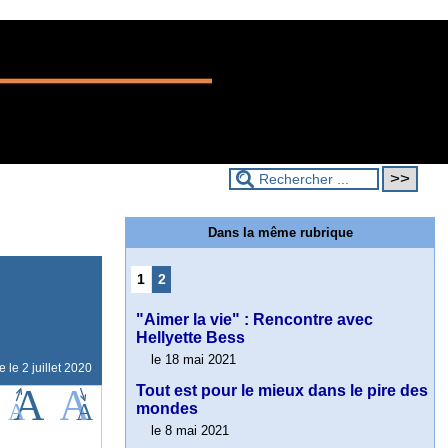
Dans la même rubrique
1
2
"Aimer la vie" : Rencontre avec
Hellyette Bess
le 18 mai 2021
ne le
2 juillet 2020
Tout est pour le mieux dans le pire des
mondes
le 8 mai 2021