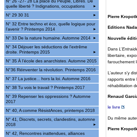
N° 26 -27- 28 La place du Peuple, Libres. De
quelle liberté ? Indignations, occupations
N° 29 30 31
Pierre Kropotk
N° 32 Entre techno et éco, quelle logique pour
Editions Nada,
l’avenir ? Printemps 2014
N° 33 De la nature humaine. Automne 2014
Nouvelle éditi
N° 34 Déjouer les séductions de l’extrême
Dans
L’Entraid
droite. Printemps 2015
libertaire, ex
N° 35 À l’école des anarchistes. Automne 2015
farouchement le
N°36 Réinventer la révolution. Printemps 2016
L’auteur s’y di
N° 37 La justice... hors la loi. Automne 2016
rapports entre
réhabilitation 
N° 38 Tu vois le travail ? Printemps 2017
Renaud Garci
N° 39 Repenser les oppressions ? Automne
2017
le livre
N° 40, A comme RésistAnces, printemps 2018
Du même auteur
N° 41, Discrets, secrets, clandestins, automne
2018
Pierre Kropotk
N° 42, Rencontres inattendues, alliances