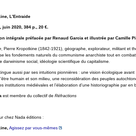
ine, L’Entraide
 juin 2020, 384 p., 20 €.
on intégrale préfacée par Renaud Garcia et illustrée par Camille Pi
e
, Pierre Kropotkine (1842-1921), géographe, explorateur, militant et th
pose les fondements naturels du communisme anarchiste tout en combat
 darwinisme social, idéologie scientifique du capitalisme.
stingue aussi par ses intuitions pionnières : une vision écologique avant
 l’être humain et son milieu, une reconsidération des peuples autochto
des institutions médiévales et l’élaboration d’une historiographie par en 
a
est membre du collectif de
Réfractions
 chez Nada éditions :
ine,
Agissez par vous-mêmes