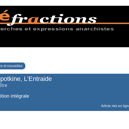
s et nouvelles
potkine, L’Entraide
ître
tion intégrale
Article mis en lig