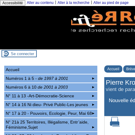
|
|
Aller au contenu
Aller à la recherche
Aller au pied de page
Accessibilité
Se connecter
Accueil
Brève
Accueil
Numéros 1 à 5
- de 1997 à 2001
Pierre Kro
Numéros 6 à 10
de 2001 à 2003
vient de para
N° 11 à 13 -Art-Démocratie-Science
Nouvelle édi
N° 14 à 16 Ni dieu- Privé Public-Les jeunes
N° 17 à 20 - Pouvoirs, Ecologie, Peur, Mai 68
N° 21à 25 Territoires, Illégalisme, Entr’aide,
Féminisme,Sujet