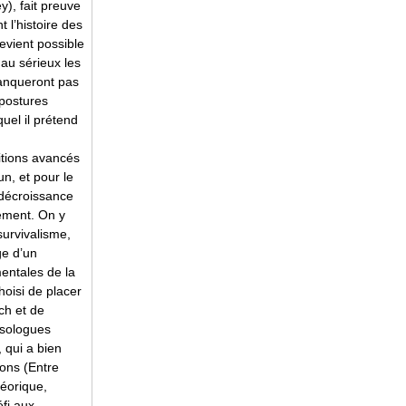
y), fait preuve
 l’histoire des
evient possible
 au sérieux les
manqueront pas
 postures
quel il prétend
itions avancés
un, et pour le
 décroissance
rement. On y
survivalisme,
ge d’un
mentales de la
hoisi de placer
ch et de
psologues
, qui a bien
ions (Entre
héorique,
éfi aux