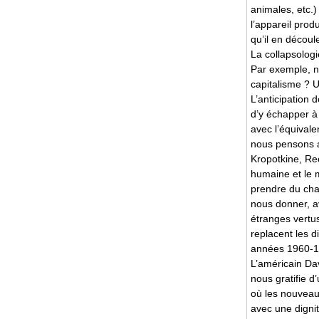
animales, etc.)
l’appareil prod
qu’il en décou
La collapsologi
Par exemple, n
capitalisme ? U
L’anticipation 
d’y échapper à
avec l’équival
nous pensons av
Kropotkine, Rec
humaine et le 
prendre du cha
nous donner, av
étranges vertus
replacent les 
années 1960-197
L’américain Dav
nous gratifie d’
où les nouveau
avec une dignit