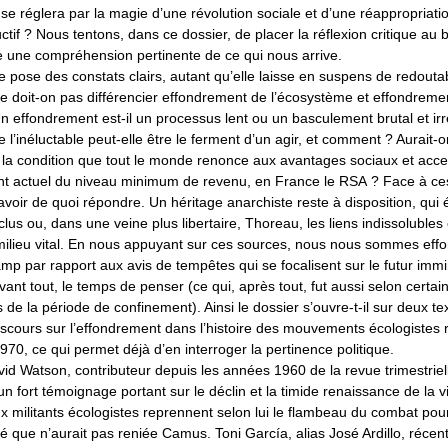
 se réglera par la magie d’une révolution sociale et d’une réappropriatio
uctif ? Nous tentons, dans ce dossier, de placer la réflexion critique au b
le une compréhension pertinente de ce qui nous arrive.
e pose des constats clairs, autant qu’elle laisse en suspens de redoutabl
e doit-on pas différencier effondrement de l’écosystème et effondreme
n effondrement est-il un processus lent ou un basculement brutal et irr
de l’inéluctable peut-elle être le ferment d’un agir, et comment ? Aurait
 la condition que tout le monde renonce aux avantages sociaux et acce
ent actuel du niveau minimum de revenu, en France le RSA ? Face à ce
oir de quoi répondre. Un héritage anarchiste reste à disposition, qui é
lus ou, dans une veine plus libertaire, Thoreau, les liens indissolubles 
milieu vital. En nous appuyant sur ces sources, nous nous sommes eff
mp par rapport aux avis de tempêtes qui se focalisent sur le futur imm
ant tout, le temps de penser (ce qui, après tout, fut aussi selon certa
 de la période de confinement). Ainsi le dossier s’ouvre-t-il sur deux te
discours sur l’effondrement dans l’histoire des mouvements écologistes
0, ce qui permet déjà d’en interroger la pertinence politique.
id Watson, contributeur depuis les années 1960 de la revue trimestriell
un fort témoignage portant sur le déclin et la timide renaissance de la vi
x militants écologistes reprennent selon lui le flambeau du combat pou
é que n’aurait pas reniée Camus. Toni García, alias José Ardillo, récen