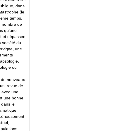
publique, dans
tastrophe (le
 même temps,
our nombre de
ns qu’une
nt et dépassent
a société du
ervigne, une
rements
lapsologie,
hologie ou
e, de nouveaux
ous, revue de
t avec une
ant une bonne
 dans le
ramatique
 sérieusement
riel,
opulations