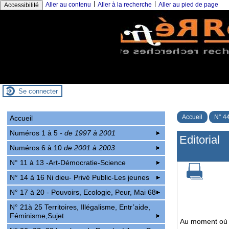
|
|
Aller au contenu
Aller à la recherche
Aller au pied de page
Accessibilité
Se connecter
Accueil
N° 44
Accueil
Numéros 1 à 5
- de 1997 à 2001
Editorial
Numéros 6 à 10
de 2001 à 2003
N° 11 à 13 -Art-Démocratie-Science
N° 14 à 16 Ni dieu- Privé Public-Les jeunes
N° 17 à 20 - Pouvoirs, Ecologie, Peur, Mai 68
N° 21à 25 Territoires, Illégalisme, Entr’aide,
Féminisme,Sujet
Au moment où n