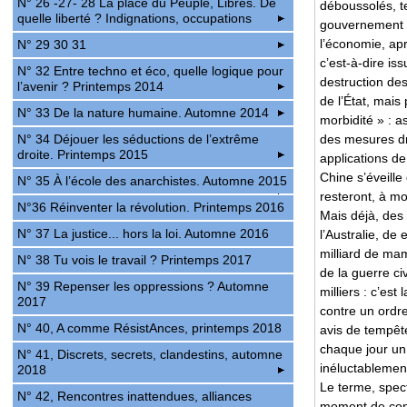
N° 26 -27- 28 La place du Peuple, Libres. De
déboussolés, t
quelle liberté ? Indignations, occupations
gouvernement qu
l’économie, ap
N° 29 30 31
c’est-à-dire is
N° 32 Entre techno et éco, quelle logique pour
destruction des 
l’avenir ? Printemps 2014
de l’État, mais
N° 33 De la nature humaine. Automne 2014
morbidité » : a
N° 34 Déjouer les séductions de l’extrême
des mesures dra
droite. Printemps 2015
applications de
Chine s’éveille
N° 35 À l’école des anarchistes. Automne 2015
resteront, à m
N°36 Réinventer la révolution. Printemps 2016
Mais déjà, des
N° 37 La justice... hors la loi. Automne 2016
l’Australie, de
milliard de ma
N° 38 Tu vois le travail ? Printemps 2017
de la guerre ci
N° 39 Repenser les oppressions ? Automne
milliers : c’es
2017
contre un ordre
N° 40, A comme RésistAnces, printemps 2018
avis de tempêt
chaque jour un
N° 41, Discrets, secrets, clandestins, automne
inéluctablement
2018
Le terme, spect
N° 42, Rencontres inattendues, alliances
moment de conf