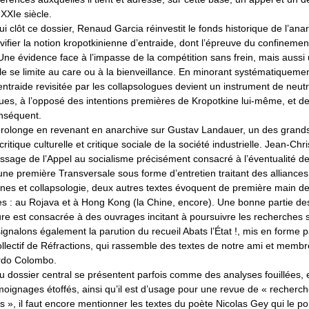
XXIe siècle.
ui clôt ce dossier, Renaud Garcia réinvestit le fonds historique de l’ana
ivifier la notion kropotkinienne d’entraide, dont l’épreuve du confinement
Une évidence face à l’impasse de la compétition sans frein, mais aussi
le se limite au care ou à la bienveillance. En minorant systématiqueme
l’entraide revisitée par les collapsologues devient un instrument de neutr
iques, à l’opposé des intentions premières de Kropotkine lui-même, et de
nséquent.
prolonge en revenant en anarchive sur Gustav Landauer, un des grands
 critique culturelle et critique sociale de la société industrielle. Jean-C
sage de l’Appel au socialisme précisément consacré à l’éventualité de 
ne première Transversale sous forme d’entretien traitant des alliances
unes et collapsologie, deux autres textes évoquent de première main de
les : au Rojava et à Hong Kong (la Chine, encore). Une bonne partie d
ure est consacrée à des ouvrages incitant à poursuivre les recherches 
ignalons également la parution du recueil Abats l’État !, mis en forme 
lectif de Réfractions, qui rassemble des textes de notre ami et membr
rdo Colombo.
 du dossier central se présentent parfois comme des analyses fouillées, 
ignages étoffés, ainsi qu’il est d’usage pour une revue de « recherch
s », il faut encore mentionner les textes du poète Nicolas Gey qui le p