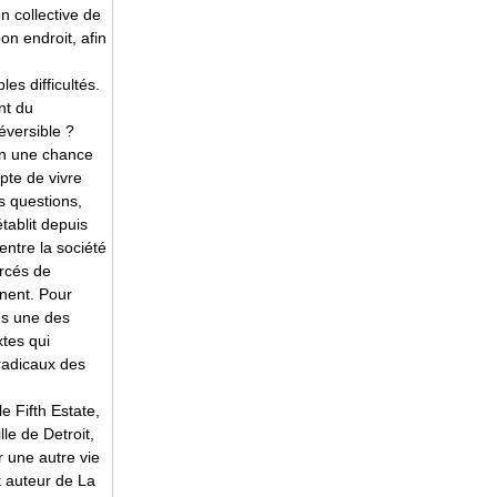
n collective de
on endroit, afin
es difficultés.
nt du
éversible ?
-on une chance
pte de vivre
s questions,
tablit depuis
entre la société
orcés de
inent. Pour
ins une des
xtes qui
 radicaux des
e Fifth Estate,
lle de Detroit,
r une autre vie
t auteur de La