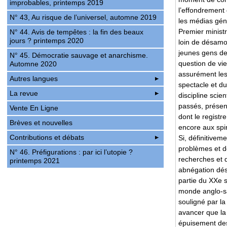
improbables, printemps 2019
l’effondrement 
N° 43, Au risque de l’universel, automne 2019
les médias géné
Premier ministr
N° 44. Avis de tempêtes : la fin des beaux
jours ? printemps 2020
loin de désamor
jeunes gens de 
N° 45. Démocratie sauvage et anarchisme.
question de vie
Automne 2020
assurément les 
Autres langues
spectacle et d
La revue
discipline sci
passés, présent
Vente En Ligne
dont le registr
Brèves et nouvelles
encore aux spir
Contributions et débats
Si, définitivem
problèmes et d
N° 46. Préfigurations : par ici l’utopie ?
recherches et d
printemps 2021
abnégation dés
partie du XXe 
monde anglo-sax
souligné par l
avancer que la 
épuisement des