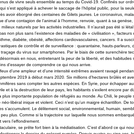
enus de vivre seuls ensemble au temps du Covid-19. Confinés sur ordr
i s’est appliqué à achever le saccage de l’hôpital public, pour la seul
rès avoir éborgné des centaines de Gilets jaunes. Le coronavirus, mala
sue d’une contagion de l’animal à l’homme, renvoie, quant à sa genèse, 
milieux naturels par les activités industrielles. Il n’aurait pas été si létal
 pas non plus sans l’existence des maladies de « civilisation », facteurs
sthme, diabète, obésité, affections cardiovasculaires, cancers. Il a susc
stiques de contrôle et de surveillance : quarantaine, hauts-parleurs, 
 traçage du virus sur smartphones. Par le biais de cette surenchère te
 désormais en nous, entretenant la peur de la liberté, et des habitudes s
oins d’essayer de comprendre ce qui nous arrive.
 feux d’une ampleur et d’une intensité extrêmes avaient ravagé pendant
 eptembre 2019 à début mars 2020. Six millions d’hectares brûlés et av
mmifères sans compter les autres espèces. En Syrie, pour échapper a
vile et à la destruction de leur pays, les habitants s’exilent encore par d
t la plus importante population de réfugiés au monde. Au Chili, le peuple 
 néo-libéral inique et violent. Ceci n’est qu’un maigre échantillon. De to
es s’accumulent. Le délitement social, environnemental, humain, semb
 peu plus. Comme si la trajectoire sur laquelle nous sommes embarqué
 vers l’effondrement.
aculaire, se prête fort bien à la médiatisation. C’est d’abord ce qui no
ectionner le dossier du présent numéro. Depuis quatre ou cinq ans, le