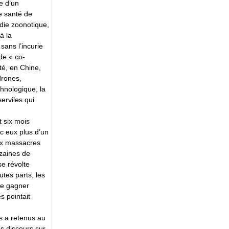
e d’un
e santé de
die zoonotique,
à la
 sans l’incurie
 de « co-
ité, en Chine,
drones,
chnologique, la
erviles qui
 six mois
ec eux plus d’un
ux massacres
izaines de
se révolte
utes parts, les
le gagner
s pointait
us a retenus au
s discours sur