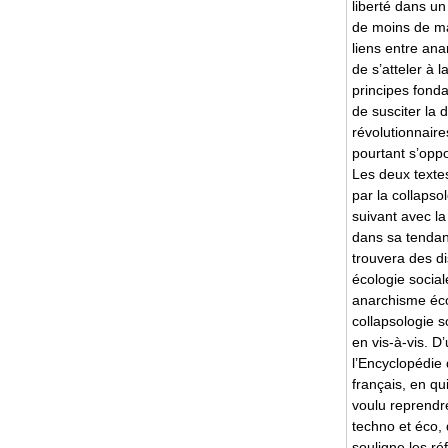
liberté dans un
de moins de man
liens entre ana
de s’atteler à 
principes fond
de susciter la
révolutionnaire
pourtant s’opp
Les deux textes
par la collapso
suivant avec la
dans sa tendanc
trouvera des di
écologie socia
anarchisme écol
collapsologie 
en vis-à-vis. D
l’Encyclopédie
français, en qu
voulu reprendre
techno et éco, 
souligne les ré