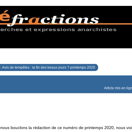
. Avis de tempêtes : la fin des beaux jours ? printemps 2020
Article mis en lig
ous bouclons la rédaction de ce numéro de printemps 2020, nous voi