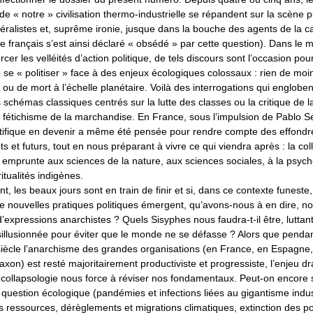
de « notre » civilisation thermo-industrielle se répandent sur la scène 
ralistes et, suprême ironie, jusque dans la bouche des agents de la ca
e français s’est ainsi déclaré « obsédé » par cette question). Dans le
cer les velléités d’action politique, de tels discours sont l’occasion p
se « politiser » face à des enjeux écologiques colossaux : rien de moi
 ou de mort à l’échelle planétaire. Voilà des interrogations qui englobe
schémas classiques centrés sur la lutte des classes ou la critique de l
u fétichisme de la marchandise. En France, sous l’impulsion de Pablo S
entifique en devenir a même été pensée pour rendre compte des effond
s et futurs, tout en nous préparant à vivre ce qui viendra après : la col
e emprunte aux sciences de la nature, aux sciences sociales, à la psyc
itualités indigènes.
ent, les beaux jours sont en train de finir et si, dans ce contexte funest
e nouvelles pratiques politiques émergent, qu’avons-nous à en dire, n
’expressions anarchistes ? Quels Sisyphes nous faudra-t-il être, luttan
illusionnée pour éviter que le monde ne se défasse ? Alors que pend
siècle l’anarchisme des grandes organisations (en France, en Espagne,
on) est resté majoritairement productiviste et progressiste, l’enjeu d
a collapsologie nous force à réviser nos fondamentaux. Peut-on encore
question écologique (pandémies et infections liées au gigantisme indust
 ressources, dérèglements et migrations climatiques, extinction des p