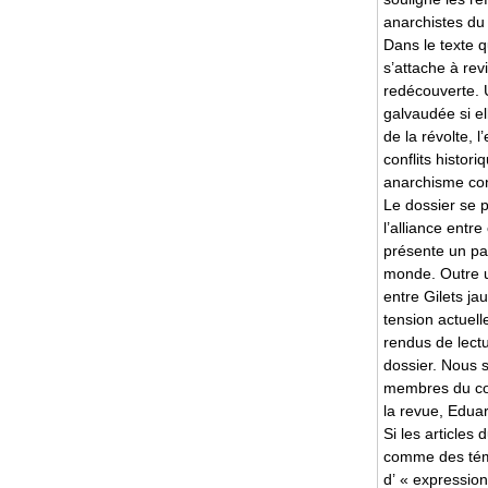
anarchistes du 
Dans le texte q
s’attache à rev
redécouverte. 
galvaudée si el
de la révolte, 
conflits histor
anarchisme co
Le dossier se 
l’alliance entre
présente un pas
monde. Outre u
entre Gilets ja
tension actuel
rendus de lect
dossier. Nous s
membres du col
la revue, Edua
Si les articles
comme des témo
d’ « expression