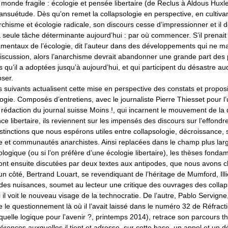
 monde fragile : écologie et pensée libertaire (de Reclus à Aldous Huxle
suétude. Dès qu’on remet la collapsologie en perspective, en cultivant
rchisme et écologie radicale, son discours cesse d’impressionner et il d
la seule tâche déterminante aujourd’hui : par où commencer. S’il prenait
amentaux de l’écologie, dit l’auteur dans des développements qui ne 
 discussion, alors l’anarchisme devrait abandonner une grande part des
s qu’il a adoptées jusqu’à aujourd’hui, et qui participent du désastre au
oser.
 suivants actualisent cette mise en perspective des constats et propos
logie. Composés d’entretiens, avec le journaliste Pierre Thiesset pour l’
 rédaction du journal suisse Moins !, qui incarnent le mouvement de la
e libertaire, ils reviennent sur les impensés des discours sur l’effond
stinctions que nous espérons utiles entre collapsologie, décroissance, 
le et communautés anarchistes. Ainsi replacées dans le champ plus lar
ogique (ou si l’on préfère d’une écologie libertaire), les thèses fonda
sont ensuite discutées par deux textes aux antipodes, que nous avons c
’un côté, Bertrand Louart, se revendiquant de l’héritage de Mumford, Illi
 des nuisances, soumet au lecteur une critique des ouvrages des colla
i il voit le nouveau visage de la technocratie. De l’autre, Pablo Servigne
 le questionnement là où il l’avait laissé dans le numéro 32 de Réfract
quelle logique pour l’avenir ?, printemps 2014), retrace son parcours t
férences auxquelles il tient et adresse, sur cette base, un appel et un d