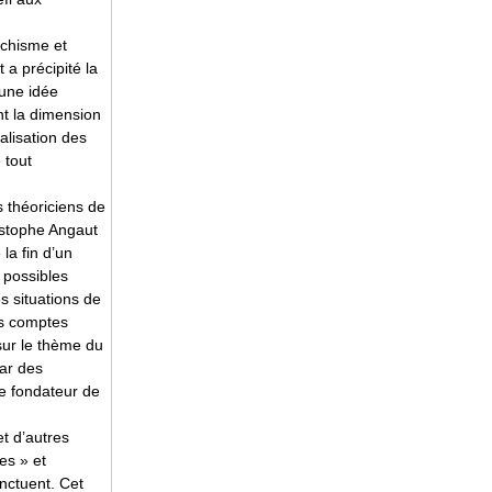
rchisme et
 a précipité la
 une idée
nt la dimension
alisation des
 tout
 théoriciens de
hristophe Angaut
la fin d’un
 possibles
s situations de
es comptes
sur le thème du
par des
e fondateur de
et d’autres
es » et
onctuent. Cet