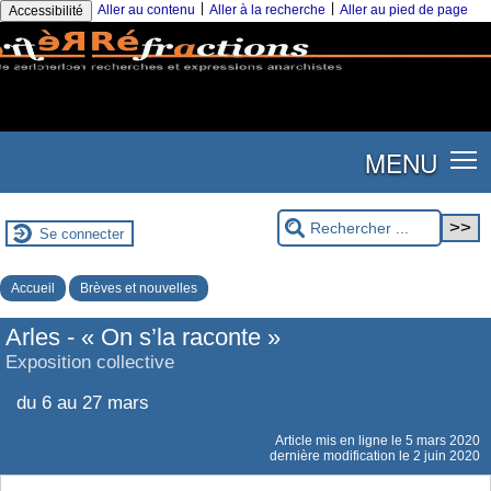
|
|
Aller au contenu
Aller à la recherche
Aller au pied de page
Accessibilité
MENU
Se connecter
Accueil
Brèves et nouvelles
Arles - « On s’la raconte »
Exposition collective
du 6 au 27 mars
Article mis en ligne le
5 mars 2020
dernière modification le 2 juin 2020