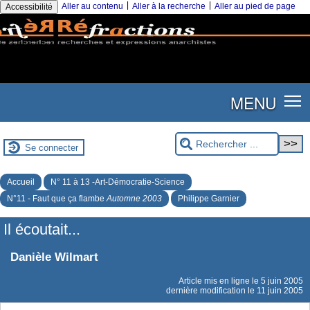
|
|
Aller au contenu
Aller à la recherche
Aller au pied de page
Accessibilité
MENU
Se connecter
Accueil
N° 11 à 13 -Art-Démocratie-Science
N°11 - Faut que ça flambe
Automne 2003
Philippe Garnier
Il écoutait...
Danièle Wilmart
Article mis en ligne le
5 juin 2005
dernière modification le 11 juin 2005