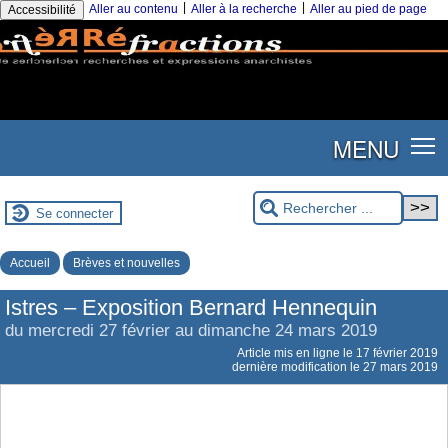
|
|
Aller au contenu
Aller à la recherche
Aller au pied de page
Accessibilité
MENU
Se connecter
Accueil
Brèves et nouvelles
Istres – Exposition Bernard Hennequin
du mercredi 27 février au dimanche 24 mars 2019
Article mis en ligne le
17 février 2019
dernière modification le 27 mars 2019