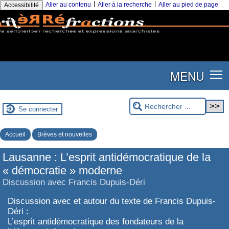
|
|
Aller au contenu
Aller à la recherche
Aller au pied de page
Accessibilité
MENU
Se connecter
Accueil
Brèves et nouvelles
Lausanne : L’esprit antidémocratique de la
« démocratie » moderne
Discussion avec Francis Dupuis-Déri
Discussion avec et autour du texte de Francis Dupuis-
Déri :
L’esprit antidémocratique des fondateurs de la