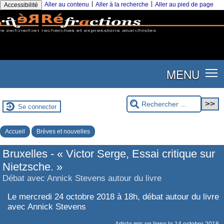
|
|
Aller au contenu
Aller à la recherche
Aller au pied de page
Accessibilité
MENU
Se connecter
Accueil
Brèves et nouvelles
Bruxelles - « Victor Serge, Essai critique sur
Nietzsche. »
Débat avec Annick Stevens autour du livre
Le mercredi 24 octobre 2018 à 18h, débat autour du livre
avec Annick Stevens
Article mis en ligne le
14 octobre 2018