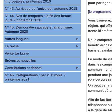
improbables, printemps 2019
pour partager u
N° 43, Au risque de l’universel, automne 2019
[
le programme
N° 44. Avis de tempêtes : la fin des beaux
jours ? printemps 2020
Vous trouverez 
région, qui off
N° 45. Démocratie sauvage et anarchisme.
trente kilomètr
Automne 2020
Autres langues
Nous camperons
bénéficierons d’
La revue
bains et sanitai
Vente En Ligne
Le mode de vie
Brèves et nouvelles
dans les campi
Contributions et débats
commun – chacun
pendant une jou
N° 46. Préfigurations : par ici l’utopie ?
printemps 2021
location des li
On peut venir 
communiqué av
Afin de facilit
téléphonant a
à la gare de Mo