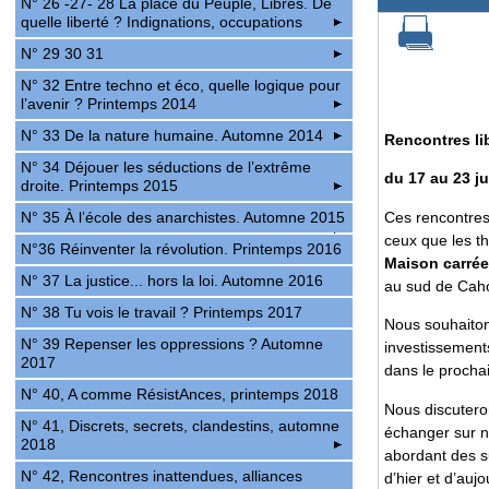
N° 26 -27- 28 La place du Peuple, Libres. De
quelle liberté ? Indignations, occupations
N° 29 30 31
N° 32 Entre techno et éco, quelle logique pour
l’avenir ? Printemps 2014
N° 33 De la nature humaine. Automne 2014
Rencontres li
N° 34 Déjouer les séductions de l’extrême
du 17 au 23 ju
droite. Printemps 2015
Ces rencontres,
N° 35 À l’école des anarchistes. Automne 2015
ceux que les t
N°36 Réinventer la révolution. Printemps 2016
Maison carrée
N° 37 La justice... hors la loi. Automne 2016
au sud de Cah
N° 38 Tu vois le travail ? Printemps 2017
Nous souhaiton
N° 39 Repenser les oppressions ? Automne
investissements
2017
dans le proch
N° 40, A comme RésistAnces, printemps 2018
Nous discuteron
N° 41, Discrets, secrets, clandestins, automne
échanger sur no
2018
abordant des su
N° 42, Rencontres inattendues, alliances
d’hier et d’auj