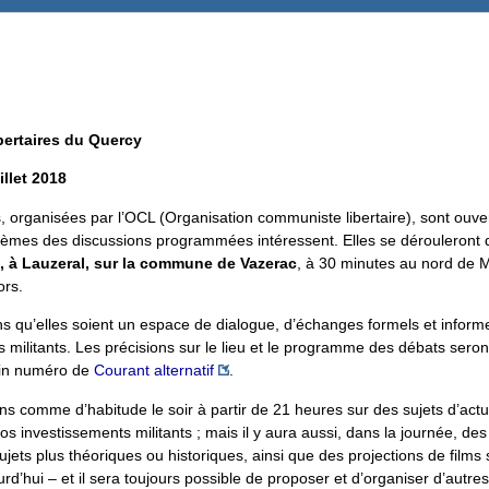
bertaires du Quercy
illet 2018
 organisées par l’OCL (Organisation communiste libertaire), sont ouver
hèmes des discussions programmées intéressent. Elles se dérouleront 
, à Lauzeral, sur la commune de Vazerac
, à 30 minutes au nord de 
ors.
s qu’elles soient un espace de dialogue, d’échanges formels et inform
 militants. Les précisions sur le lieu et le programme des débats sero
ain numéro de
Courant alternatif
.
s comme d’habitude le soir à partir de 21 heures sur des sujets d’actua
s investissements militants ; mais il y aura aussi, dans la journée, des 
jets plus théoriques ou historiques, ainsi que des projections de films 
ourd’hui – et il sera toujours possible de proposer et d’organiser d’autre