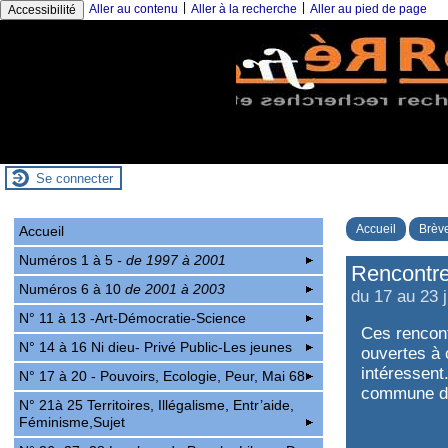
|
|
Aller au contenu
Aller à la recherche
Aller au pied de page
Accessibilité
Se connecter
Accueil
Brève
Accueil
Numéros 1 à 5
- de 1997 à 2001
Rencontre
Numéros 6 à 10
de 2001 à 2003
du 17 au 23 j
N° 11 à 13 -Art-Démocratie-Science
Ces rencont
N° 14 à 16 Ni dieu- Privé Public-Les jeunes
ouvertes à
intéressent
N° 17 à 20 - Pouvoirs, Ecologie, Peur, Mai 68
commune de
N° 21à 25 Territoires, Illégalisme, Entr’aide,
Féminisme,Sujet