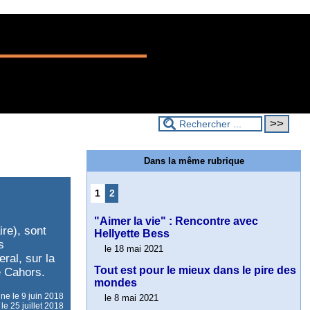
Dans la même rubrique
1
2
"Aimer la vie" : Rencontre avec
re), sont
Hellyette Bess
s
le 18 mai 2021
ral, sur la
Tout est pour le mieux dans le pire des
e Cahors.
mondes
gne le
9 juin 2018
le 8 mai 2021
le 25 juillet 2018