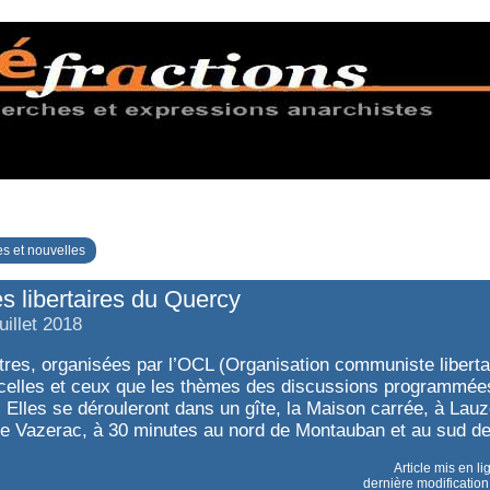
s et nouvelles
s libertaires du Quercy
uillet 2018
res, organisées par l’OCL (Organisation communiste libertai
 celles et ceux que les thèmes des discussions programmée
. Elles se dérouleront dans un gîte, la Maison carrée, à Lauze
 Vazerac, à 30 minutes au nord de Montauban et au sud d
Article mis en li
dernière modification 