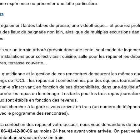
ne expérience ou présenter une lutte particulière.
également là des tables de presse, une vidéothèque... et pourrez profi
re des lieux de baignade non loin, ainsi que de multiples excursions da
es.
 sur un terrain arboré (prévoir donc une tente, seul mode de logement
installations pour collectivités : cuisine, salle pour les repas et les déba
res, terrasse couverte...
 quotidienne et la gestion de ces rencontres demeurent les mêmes qu
ngs de l’OCL : les repas sont confectionnés par des équipes tournantes
-e s’inscrivant, en fonction de ses disponibilités, dans une équipe af
rnée les repas ou le ménage. Les tarifs pour les trois repas journaliers 
eux sont établis en fonction des revenus.
vous chercher à la gare si vous arrivez en train (un numéro de télépho
ec le programme des rencontres).
er la confection des repas et votre accueil, nous vous demandons de no
u
06-41-42-00-06
au moins 24 heures avant votre arrivée. On peut veni
ntauban si vous arrivez en train.