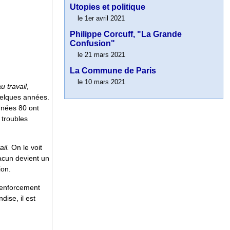
Utopies et politique
le 1er avril 2021
Philippe Corcuff, "La Grande
Confusion"
le 21 mars 2021
La Commune de Paris
le 10 mars 2021
u travail
,
quelques années.
années 80 ont
 troubles
il.
On le voit
hacun devient un
ion.
 renforcement
dise, il est