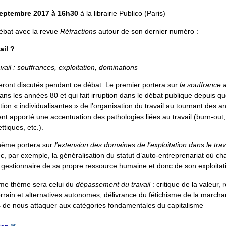
septembre 2017 à 16h30
à la librairie Publico (Paris)
ébat avec la revue
Réfractions
autour de son dernier numéro :
ail ?
vail : souffrances, exploitation, dominations
eront discutés pendant ce débat. Le premier portera sur
la souffrance a
dans les années 80 et qui fait irruption dans le débat publique depuis 
ion « individualisantes » de l’organisation du travail au tournant des 
nt apporté une accentuation des pathologies liées au travail (burn-out,
tiques, etc.).
hème portera sur
l’extension des domaines de l’exploitation dans le trava
c, par exemple, la généralisation du statut d’auto-entreprenariat où c
te gestionnaire de sa propre ressource humaine et donc de son exploitat
ième thème sera celui du
dépassement du travail
: critique de la valeur,
errain et alternatives autonomes, délivrance du fétichisme de la marchan
 de nous attaquer aux catégories fondamentales du capitalisme