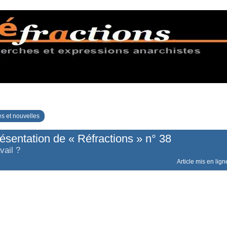
s et nouvelles
ésentation de « Réfractions » n° 38
vail ?
Article mis en lign