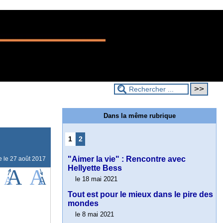
Dans la même rubrique
1
2
"Aimer la vie" : Rencontre avec
e le
27 août 2017
Hellyette Bess
le 18 mai 2021
Tout est pour le mieux dans le pire des
mondes
le 8 mai 2021