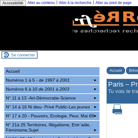
|
|
Aller au contenu
Aller à la recherche
Aller au pied de page
Accessibilité
Se connecter
Accueil
Brève
Accueil
Numéros 1 à 5
- de 1997 à 2001
Paris – Pr
Numéros 6 à 10
de 2001 à 2003
Tu vois le tra
N° 11 à 13 -Art-Démocratie-Science
N° 14 à 16 Ni dieu- Privé Public-Les jeunes
N° 17 à 20 - Pouvoirs, Ecologie, Peur, Mai 68
N° 21à 25 Territoires, Illégalisme, Entr’aide,
Féminisme,Sujet