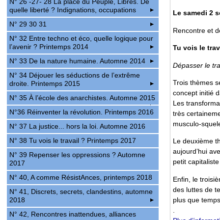
N° 26 -27- 28 La place du Peuple, Libres. De
quelle liberté ? Indignations, occupations
Le samedi 2 
N° 29 30 31
Rencontre et d
N° 32 Entre techno et éco, quelle logique pour
l’avenir ? Printemps 2014
Tu vois le trav
N° 33 De la nature humaine. Automne 2014
Dépasser le tra
N° 34 Déjouer les séductions de l’extrême
Trois thèmes s
droite. Printemps 2015
concept initié 
N° 35 À l’école des anarchistes. Automne 2015
Les transformat
N°36 Réinventer la révolution. Printemps 2016
très certaineme
musculo-squelet
N° 37 La justice... hors la loi. Automne 2016
N° 38 Tu vois le travail ? Printemps 2017
Le deuxième t
aujourd’hui ave
N° 39 Repenser les oppressions ? Automne
petit capitalis
2017
N° 40, A comme RésistAnces, printemps 2018
Enfin, le trois
des luttes de t
N° 41, Discrets, secrets, clandestins, automne
plus que temps
2018
.
N° 42, Rencontres inattendues, alliances