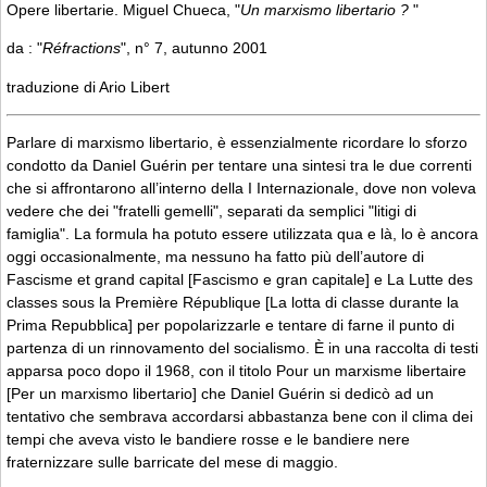
Opere libertarie. Miguel Chueca, "
Un marxismo libertario ?
"
da : "
Réfractions
", n° 7, autunno 2001
traduzione di Ario Libert
Parlare di marxismo libertario, è essenzialmente ricordare lo sforzo
condotto da Daniel Guérin per tentare una sintesi tra le due correnti
che si affrontarono all’interno della I Internazionale, dove non voleva
vedere che dei "fratelli gemelli", separati da semplici "litigi di
famiglia". La formula ha potuto essere utilizzata qua e là, lo è ancora
oggi occasionalmente, ma nessuno ha fatto più dell’autore di
Fascisme et grand capital [Fascismo e gran capitale] e La Lutte des
classes sous la Première République [La lotta di classe durante la
Prima Repubblica] per popolarizzarle e tentare di farne il punto di
partenza di un rinnovamento del socialismo. È in una raccolta di testi
apparsa poco dopo il 1968, con il titolo Pour un marxisme libertaire
[Per un marxismo libertario] che Daniel Guérin si dedicò ad un
tentativo che sembrava accordarsi abbastanza bene con il clima dei
tempi che aveva visto le bandiere rosse e le bandiere nere
fraternizzare sulle barricate del mese di maggio.