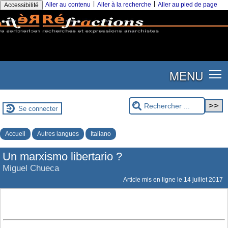
|
|
Aller au contenu
Aller à la recherche
Aller au pied de page
Accessibilité
MENU
Se connecter
Accueil
Autres langues
Italiano
Un marxismo libertario ?
Miguel Chueca
Article mis en ligne le
14 juillet 2017