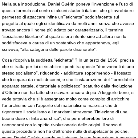
Nella sua introduzione, Daniel Guérin poneva l’invenzione e l’uso di
questa formula sul conto di alcuni studenti italiani, che gli avrebbero
permesso di attaccare infine un’"etichetta" soddisfacente sul
progetto al quale egli si identificava da molti anni, senza che avesse
trovato ancora il nome più adatto per caratterizzarlo, il termine
"socialismo libertario" al quale si era riferito sino ad allora non lo
soddisfaceva a causa di un sostantivo che apparteneva, egli
scriveva, "alla categoria delle parole disonorate".
Cosa ricopriva la suddetta "etichetta" ? In un testo del 1966, precisa
che si tratta per lui di ristabilire i ponti tra queste "due varianti di uno
stesso socialismo", riducendo - addirittura sopprimendo - il fossato
che li separa da molti decenni, e che l’instaurazione del "formidabile
apparato statale, dittatoriale e poliziesco" scaturito dalla rivoluzione
d’Ottobre non ha fatto che scavare ancora di più. A leggerlo bene, si
vede tuttavia che si è assegnato molto come compito di arricchire
l’anarchismo con l’apporto del materialismo marxista che di
rigenerare il socialismo e i marxismi attraverso "l’iniezione di una
buona dose di linfa anarchica", che permetterebbe loro di
riannodarsi con lo spirito rivoluzionario delle origini. Il senso di
questa procedura non ha d’altronde nulla di stupefacente poiché,
come Daniel Guérin ricorda egli stesso, la sua formazione è marxista