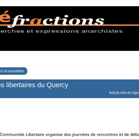
s et nouvelles
s libertaires du Quercy
Article mis en lig
 Communiste Libertaire organise des journées de rencontres et de déba