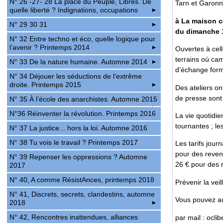
N° 26 -27- 28 La place du Peuple, Libres. De
Tarn et Garonn
quelle liberté ? Indignations, occupations
à La maison c
N° 29 30 31
du dimanche 1
N° 32 Entre techno et éco, quelle logique pour
l’avenir ? Printemps 2014
Ouvertes à cell
terrains où cam
N° 33 De la nature humaine. Automne 2014
d’échange for
N° 34 Déjouer les séductions de l’extrême
droite. Printemps 2015
Des ateliers ont
de presse sont 
N° 35 À l’école des anarchistes. Automne 2015
N°36 Réinventer la révolution. Printemps 2016
La vie quotidie
tournantes ; le
N° 37 La justice... hors la loi. Automne 2016
N° 38 Tu vois le travail ? Printemps 2017
Les tarifs jour
pour des revenu
N° 39 Repenser les oppressions ? Automne
26 € pour des r
2017
N° 40, A comme RésistAnces, printemps 2018
Prévenir la vei
N° 41, Discrets, secrets, clandestins, automne
Vous pouvez au
2018
N° 42, Rencontres inattendues, alliances
par mail : ocli