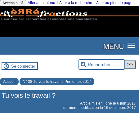
|
|
Aller au contenu
Aller à la recherche
Aller au pied de page
Accessibilité
MENU
Se connecter
Accueil
N° 38 Tu vois le travail ? Printemps 2017
Tu vois le travail ?
Article mis en ligne le
6 juin 2017
dernière modification le 16 décembre 2017