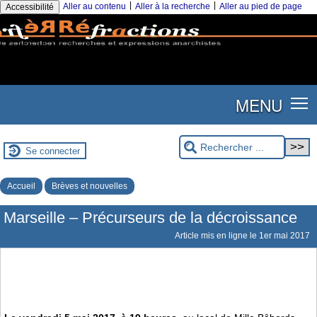
|
|
Aller au contenu
Aller à la recherche
Aller au pied de page
Accessibilité
MENU
Se connecter
Accueil
Brèves et nouvelles
Marseille – Précurseurs de la décroissance
Article mis en ligne le
1er mai 2017