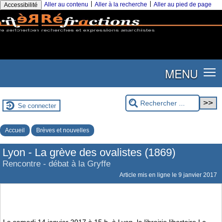
|
|
Aller au contenu
Aller à la recherche
Aller au pied de page
Accessibilité
MENU
Se connecter
Accueil
Brèves et nouvelles
Lyon - La grève des ovalistes (1869)
Rencontre - débat à la Gryffe
Article mis en ligne le
9 janvier 2017
Le samedi 14 janvier 2017 à 15 h, à Lyon, la librairie libertaire La