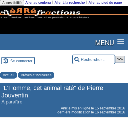
|
|
Aller au contenu
Aller à la recherche
Aller au pied de page
Accessibilité
MENU
Se connecter
Accueil
Brèves et nouvelles
"L’Homme, cet animal raté" de Pierre
Jouventin
A paraître
Article mis en ligne le
15 septembre 2016
dernière modification le 16 septembre 2016