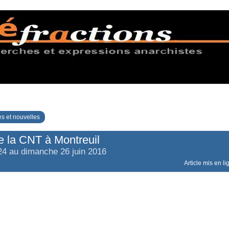
s et nouvelles
de la CNT à Montreuil
24 au dimanche 26 juin 2016
Article mis en li