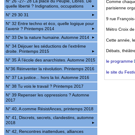
N° 26 -27- 28 La place du Peuple, Libres. De
Comme chaque a
quelle liberté ? Indignations, occupations
parisienne orga
N° 29 30 31
9 rue François
N° 32 Entre techno et éco, quelle logique pour
l’avenir ? Printemps 2014
Métro Croix d
N° 33 De la nature humaine. Automne 2014
Cette année, l
N° 34 Déjouer les séductions de l’extrême
Débats, théâtre
droite. Printemps 2015
N° 35 À l’école des anarchistes. Automne 2015
le programme
N°36 Réinventer la révolution. Printemps 2016
le site du Festi
N° 37 La justice... hors la loi. Automne 2016
N° 38 Tu vois le travail ? Printemps 2017
N° 39 Repenser les oppressions ? Automne
2017
N° 40, A comme RésistAnces, printemps 2018
N° 41, Discrets, secrets, clandestins, automne
2018
N° 42, Rencontres inattendues, alliances