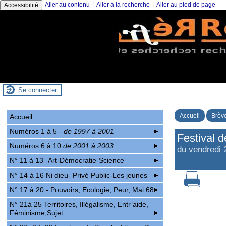
|
|
Aller au contenu
Aller à la recherche
Aller au pied de page
Accessibilité
Se connecter
Accueil
Brève
Accueil
Numéros 1 à 5
- de 1997 à 2001
Festival 
Numéros 6 à 10
de 2001 à 2003
du vendredi 
N° 11 à 13 -Art-Démocratie-Science
N° 14 à 16 Ni dieu- Privé Public-Les jeunes
N° 17 à 20 - Pouvoirs, Ecologie, Peur, Mai 68
N° 21à 25 Territoires, Illégalisme, Entr’aide,
Féminisme,Sujet