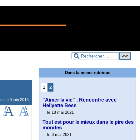
Dans la même rubrique
1
2
"Aimer la vie" : Rencontre avec
gne le
9 juin 2016
Hellyette Bess
le 18 mai 2021
Tout est pour le mieux dans le pire des
mondes
le 8 mai 2021