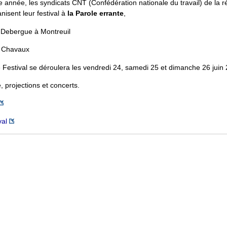
nnée, les syndicats CNT (Confédération nationale du travail) de la r
nisent leur festival à
la Parole errante
,
-Debergue à Montreuil
e Chavaux
e Festival se déroulera les vendredi 24, samedi 25 et dimanche 26 juin
, projections et concerts.
val