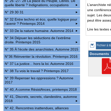
N° 26 -27- 28 La place du Peuple, Libres. De
L’anarchiste n
quelle liberté ? Indignations, occupations
une conférenc
N° 29 30 31
sujet. Les deux
N° 32 Entre techno et éco, quelle logique pour
peut être assez
l’avenir ? Printemps 2014
Lire les textes 
N° 33 De la nature humaine. Automne 2014
N° 34 Déjouer les séductions de l’extrême
droite. Printemps 2015
Fichier à t
N° 35 À l’école des anarchistes. Automne 2015
Documents
N°36 Réinventer la révolution. Printemps 2016
N° 37 La justice... hors la loi. Automne 2016
N° 38 Tu vois le travail ? Printemps 2017
N° 39 Repenser les oppressions ? Automne
2017
N° 40, A comme RésistAnces, printemps 2018
N° 41, Discrets, secrets, clandestins, automne
2018
N° 42, Rencontres inattendues, alliances