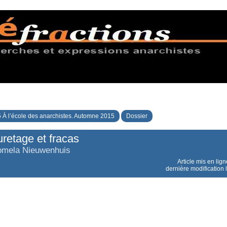
 À l’école des anarchistes. Automne 2015
Dossier
uretage et fracas
omela Nieuwenhuis
Article mis en lig
dernière modification 