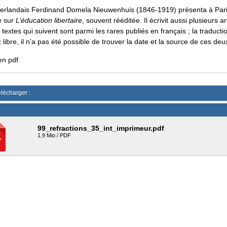
éerlandais Ferdinand Domela Nieuwenhuis (1846-1919) présenta à Pari
e sur
L’éducation libertaire
, souvent rééditée. Il écrivit aussi plusieurs ar
 textes qui suivent sont parmi les rares publiés en français ; la traduct
 libre, il n’a pas été possible de trouver la date et la source de ces deux
en pdf
élécharger :
99_refractions_35_int_imprimeur.pdf
1.9 Mio / PDF