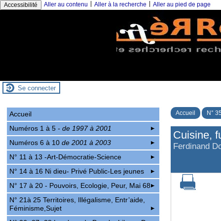
|
|
Aller au contenu
Aller à la recherche
Aller au pied de page
Accessibilité
Se connecter
Accueil
N° 35
Accueil
Numéros 1 à 5
- de 1997 à 2001
Cuisine, f
Numéros 6 à 10
de 2001 à 2003
Ferdinand D
N° 11 à 13 -Art-Démocratie-Science
N° 14 à 16 Ni dieu- Privé Public-Les jeunes
N° 17 à 20 - Pouvoirs, Ecologie, Peur, Mai 68
N° 21à 25 Territoires, Illégalisme, Entr’aide,
Féminisme,Sujet