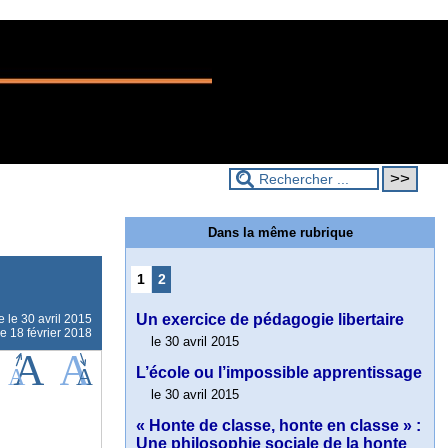
Dans la même rubrique
1
2
Un exercice de pédagogie libertaire
ne le
30 avril 2015
le 18 février 2018
le 30 avril 2015
L’école ou l’impossible apprentissage
le 30 avril 2015
« Honte de classe, honte en classe » :
Une philosophie sociale de la honte