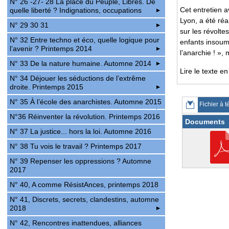
N° 26 -27- 28 La place du Peuple, Libres. De
Cet entretien 
quelle liberté ? Indignations, occupations
Lyon, a été ré
N° 29 30 31
sur les révolte
N° 32 Entre techno et éco, quelle logique pour
enfants insou
l’avenir ? Printemps 2014
l’anarchie ! »,
N° 33 De la nature humaine. Automne 2014
Lire le texte en
N° 34 Déjouer les séductions de l’extrême
droite. Printemps 2015
N° 35 À l’école des anarchistes. Automne 2015
Fichier à t
N°36 Réinventer la révolution. Printemps 2016
Documents
N° 37 La justice... hors la loi. Automne 2016
N° 38 Tu vois le travail ? Printemps 2017
N° 39 Repenser les oppressions ? Automne
2017
N° 40, A comme RésistAnces, printemps 2018
N° 41, Discrets, secrets, clandestins, automne
2018
N° 42, Rencontres inattendues, alliances