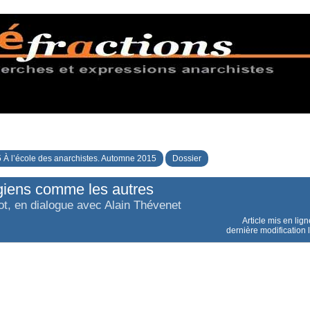
 À l’école des anarchistes. Automne 2015
Dossier
giens comme les autres
t, en dialogue avec Alain Thévenet
Article mis en lig
dernière modification 