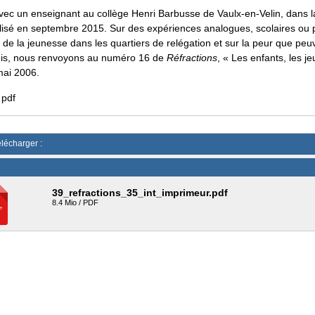
avec un enseignant au collège Henri Barbusse de Vaulx-en-Velin, dans l
alisé en septembre 2015. Sur des expériences analogues, scolaires ou 
s de la jeunesse dans les quartiers de relégation et sur la peur que peuv
mis, nous renvoyons au numéro 16 de
Réfractions
, « Les enfants, les je
 mai 2006.
 pdf
élécharger :
39_refractions_35_int_imprimeur.pdf
8.4 Mio / PDF