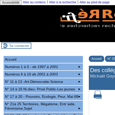
|
|
Aller au contenu
Aller à la recherche
Aller au pied de page
Accessibilité
Se connecter
Accueil
N° 35
Accueil
Numéros 1 à 5
- de 1997 à 2001
Des collé
Numéros 6 à 10
de 2001 à 2003
Mickaël Goyo
N° 11 à 13 -Art-Démocratie-Science
N° 14 à 16 Ni dieu- Privé Public-Les jeunes
N° 17 à 20 - Pouvoirs, Ecologie, Peur, Mai 68
N° 21à 25 Territoires, Illégalisme, Entr’aide,
Féminisme,Sujet