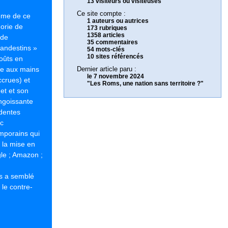
13 visiteurs ou visiteuses
Ce site compte :
me de ce
1 auteurs ou autrices
gorie de
173 rubriques
1358 articles
 de
35 commentaires
landestins »
54 mots-clés
10 sites référencés
oûts en
nce aux mains
Dernier article paru :
le 7 novembre 2024
ccrues) et
"Les Roms, une nation sans territoire ?"
net et son
angoissante
identes
ec
emporains qui
 la mise en
gle ; Amazon ;
s a semblé
 le contre-