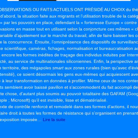
BSERVATIONS OU FAITS ACTUELS ONT PRÉSIDÉ AU CHOIX du thè
d’abord, la situation faite aux migrants et l’utilisation trouble de la caté
 » par les pouvoirs en place, défendant la « forteresse Europe » contre
nvasions en masse tout en utilisant selon la conjoncture ces mêmes « c
able d’ajustement sur le marché du travail, afin de faire baisser les c
de la concurrence. Ensuite, l’omniprésence des dispositifs de surveilla
lice scientifique, caméras, fichages, normalisation et bureaucratisation a
s encore les formes inédites de traçage des individus induites par Inter
é, au service de multinationales siliconiennes. Enfin, la perspective 
e territoire, des mégapoles
smart
aux zones rurales (bien qu’avec d’év
intensité), ce soient désormais les gens eux-mêmes qui acquiescent av
à leur transformation en données à profiler. Même ceux de nos cont
ts semblent avoir baissé pavillon et s’accommodent du fait accompli de
ute chose, d’autant plus soumis au pouvoir totalitaire des GAFAM (Goo
e ; Microsoft) qu’il est invisible, lisse et dématérialisé.
te de contrôle renforcé et remodelé dans ses formes d’actions, il nou
aire droit à toutes les formes de résistance qui s’organisent en prenant
rexposition imposée…
Lire la suite