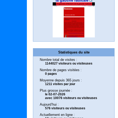
la gauche radicale
Penser libre, le site des
IRESMO - Recherche et
Acontretemps Bulletin
Anarchisme et non-
Atelier de création
Encyclopédie
CIRA, Centre
éditions-
amis d’André Arru
bibliographique
formation sur les
libertaires.org
international de
anarchiste
libertaire
violence
mouvements sociaux
recherches sur
Statistiques du site
l’anarchisme
Nombre total de visites :
1144027 visiteurs ou visiteuses
Nombre de pages visitées :
0 pages
Moyenne depuis 365 jours :
1211 visites par jour
Plus grosse journée :
le 02-07-2026
avec 10076 visiteurs ou visiteuses
Aujourd’hui :
576 visiteurs ou visiteuses
Actuellement en ligne :