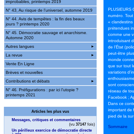
improbables, printemps 2019
PLUSIEURS O
N° 43, Au risque de l’universel, automne 2019
numéro. Tout 
N° 44. Avis de tempêtes : la fin des beaux
« clandestins
jours ? printemps 2020
prétendues i
N° 45. Démocratie sauvage et anarchisme.
comme une vari
Automne 2020
introduisant 
Autres langues
de l’État (po
peut-être plu
La revue
monde connect
Vente En Ligne
que sur tout l
variations d’
Brèves et nouvelles
enthousiasme 
Contributions et débats
sont conscien
N° 46. Préfigurations : par ici l’utopie ?
réseau de to
printemps 2021
Facebook ; Appl
Dans ce contex
important de f
Articles les plus vus
pied de la su
Messages, critiques et commentaires
(vu
37147
fois)
Sommaire
Un périlleux exercice de démocratie directe