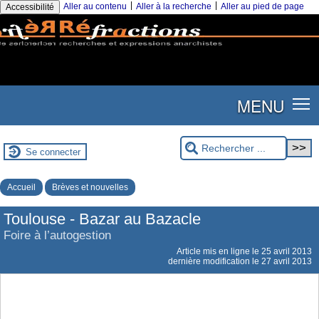
|
|
Aller au contenu
Aller à la recherche
Aller au pied de page
Accessibilité
MENU
Se connecter
Accueil
Brèves et nouvelles
Toulouse - Bazar au Bazacle
Foire à l’autogestion
Article mis en ligne le
25 avril 2013
dernière modification le 27 avril 2013