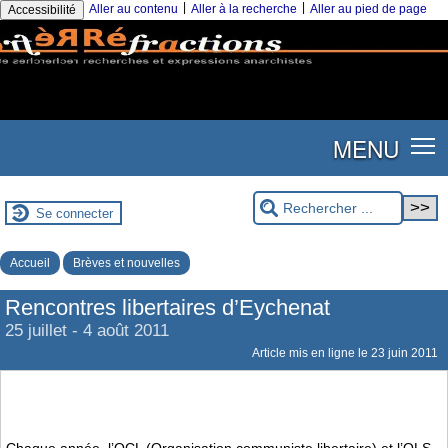
|
|
Aller au contenu
Aller à la recherche
Aller au pied de page
Accessibilité
MENU
Se connecter
Accueil
Brèves et nouvelles
Rencontres libertaires d’Eychenat
25 juillet - 4 août 2011
Article mis en ligne le
23 juin 2011
Chaque année, l’OCL (Organisation communiste libertaire) et l’OLS