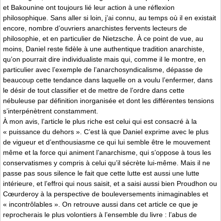
et Bakounine ont toujours lié leur action à une réflexion
philosophique. Sans aller si loin, j’ai connu, au temps où il en existait
encore, nombre d’ouvriers anarchistes fervents lecteurs de
philosophie, et en particulier de Nietzsche. À ce point de vue, au
moins, Daniel reste fidèle à une authentique tradition anarchiste,
qu’on pourrait dire individualiste mais qui, comme il le montre, en
particulier avec l’exemple de l’anarchosyndicalisme, dépasse de
beaucoup cette tendance dans laquelle on a voulu l’enfermer, dans
le désir de tout classifier et de mettre de l’ordre dans cette
nébuleuse par définition inorganisée et dont les différentes tensions
s’interpénètrent constamment.
À mon avis, l’article le plus riche est celui qui est consacré à la
« puissance du dehors ». C’est là que Daniel exprime avec le plus
de vigueur et d’enthousiasme ce qui lui semble être le mouvement
même et la force qui animent l’anarchisme, qui s’oppose à tous les
conservatismes y compris à celui qu’il sécrète lui-même. Mais il ne
passe pas sous silence le fait que cette lutte est aussi une lutte
intérieure, et l’effroi qui nous saisit, et a saisi aussi bien Proudhon ou
Cœurderoy à la perspective de bouleversements inimaginables et
« incontrôlables ». On retrouve aussi dans cet article ce que je
reprocherais le plus volontiers à l’ensemble du livre : l’abus de