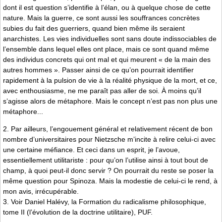
dont il est question s’identifie à l’élan, ou à quelque chose de cette
nature. Mais la guerre, ce sont aussi les souffrances concrètes
subies du fait des guerriers, quand bien même ils seraient
anarchistes. Les vies individuelles sont sans doute indissociables de
l’ensemble dans lequel elles ont place, mais ce sont quand même
des individus concrets qui ont mal et qui meurent « de la main des
autres hommes ». Passer ainsi de ce qu’on pourrait identifier
rapidement à la pulsion de vie à la réalité physique de la mort, et ce,
avec enthousiasme, ne me paraît pas aller de soi. À moins qu’il
s’agisse alors de métaphore. Mais le concept n’est pas non plus une
métaphore...
2. Par ailleurs, l’engouement général et relativement récent de bon
nombre d’universitaires pour Nietzsche m’incite à relire celui-ci avec
une certaine méfiance. Et ceci dans un esprit, je l’avoue,
essentiellement utilitariste : pour qu’on l’utilise ainsi à tout bout de
champ, à quoi peut-il donc servir ? On pourrait du reste se poser la
même question pour Spinoza. Mais la modestie de celui-ci le rend, à
mon avis, irrécupérable.
3. Voir Daniel Halévy, la Formation du radicalisme philosophique,
tome II (l’évolution de la doctrine utilitaire), PUF.