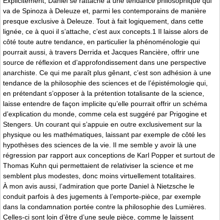
Explicitement, Daniel se rattache à une tendance philosophique qui
va de Spinoza à Deleuze et, parmi les contemporains de manière
presque exclusive à Deleuze. Tout à fait logiquement, dans cette
lignée, ce à quoi il s’attache, c’est aux concepts.1 Il laisse alors de
côté toute autre tendance, en particulier la phénoménologie qui
pourrait aussi, à travers Derrida et Jacques Rancière, offrir une
source de réflexion et d’approfondissement dans une perspective
anarchiste. Ce qui me paraît plus gênant, c’est son adhésion à une
tendance de la philosophie des sciences et de l’épistémologie qui,
en prétendant s’opposer à la prétention totalisante de la science,
laisse entendre de façon implicite qu’elle pourrait offrir un schéma
d’explication du monde, comme cela est suggéré par Prigogine et
Stengers. Un courant qui s’appuie en outre exclusivement sur la
physique ou les mathématiques, laissant par exemple de côté les
hypothèses des sciences de la vie. Il me semble y avoir là une
régression par rapport aux conceptions de Karl Popper et surtout de
Thomas Kuhn qui permettaient de relativiser la science et me
semblent plus modestes, donc moins virtuellement totalitaires.
À mon avis aussi, l’admiration que porte Daniel à Nietzsche le
conduit parfois à des jugements à l’emporte-pièce, par exemple
dans la condamnation portée contre la philosophie des Lumières.
Celles-ci sont loin d’être d’une seule pièce, comme le laissent