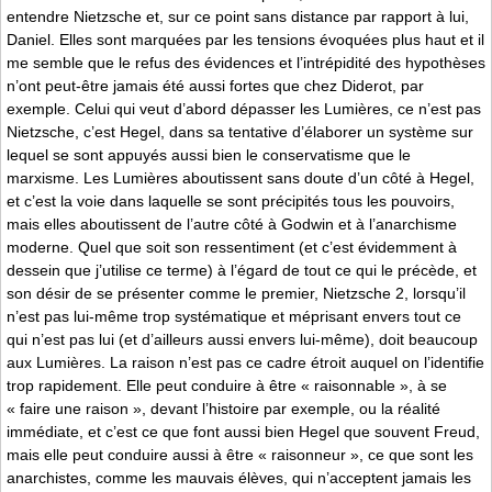
entendre Nietzsche et, sur ce point sans distance par rapport à lui,
Daniel. Elles sont marquées par les tensions évoquées plus haut et il
me semble que le refus des évidences et l’intrépidité des hypothèses
n’ont peut-être jamais été aussi fortes que chez Diderot, par
exemple. Celui qui veut d’abord dépasser les Lumières, ce n’est pas
Nietzsche, c’est Hegel, dans sa tentative d’élaborer un système sur
lequel se sont appuyés aussi bien le conservatisme que le
marxisme. Les Lumières aboutissent sans doute d’un côté à Hegel,
et c’est la voie dans laquelle se sont précipités tous les pouvoirs,
mais elles aboutissent de l’autre côté à Godwin et à l’anarchisme
moderne. Quel que soit son ressentiment (et c’est évidemment à
dessein que j’utilise ce terme) à l’égard de tout ce qui le précède, et
son désir de se présenter comme le premier, Nietzsche 2, lorsqu’il
n’est pas lui-même trop systématique et méprisant envers tout ce
qui n’est pas lui (et d’ailleurs aussi envers lui-même), doit beaucoup
aux Lumières. La raison n’est pas ce cadre étroit auquel on l’identifie
trop rapidement. Elle peut conduire à être « raisonnable », à se
« faire une raison », devant l’histoire par exemple, ou la réalité
immédiate, et c’est ce que font aussi bien Hegel que souvent Freud,
mais elle peut conduire aussi à être « raisonneur », ce que sont les
anarchistes, comme les mauvais élèves, qui n’acceptent jamais les