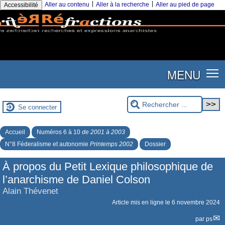
|
|
Aller au contenu
Aller à la recherche
Aller au pied de page
Accessibilité
MENU
Se connecter
Accueil
Numéros 6 à 10
de 2001 à 2003
N°8 Féderalisme et autonomie
Printemps 2002
Dossier
À propos du Petit Lexique philosophique de
l’anarchisme de Daniel Colson
Alain Thévenet
Article mis en ligne le
6 novembre 2024
par
ps