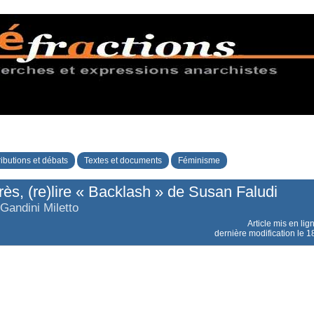
ibutions et débats
Textes et documents
Féminisme
ès, (re)lire « Backlash » de Susan Faludi
 Gandini Miletto
Article mis en lig
dernière modification le