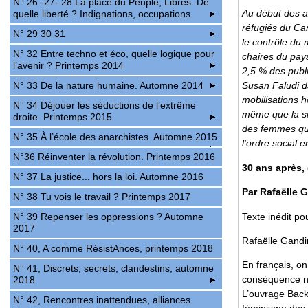
N° 26 -27- 28 La place du Peuple, Libres. De
Au début des an
quelle liberté ? Indignations, occupations
réfugiés du Cam
N° 29 30 31
le contrôle du
N° 32 Entre techno et éco, quelle logique pour
chaires du pays
l’avenir ? Printemps 2014
2,5 % des publi
N° 33 De la nature humaine. Automne 2014
Susan Faludi d
mobilisations h
N° 34 Déjouer les séductions de l’extrême
même que la si
droite. Printemps 2015
des femmes qui 
N° 35 À l’école des anarchistes. Automne 2015
l’ordre social 
N°36 Réinventer la révolution. Printemps 2016
30 ans après, 
N° 37 La justice... hors la loi. Automne 2016
Par Rafaëlle G
N° 38 Tu vois le travail ? Printemps 2017
Texte inédit po
N° 39 Repenser les oppressions ? Automne
2017
Rafaëlle Gandin
N° 40, A comme RésistAnces, printemps 2018
En français, on
N° 41, Discrets, secrets, clandestins, automne
conséquence nat
2018
L’ouvrage Backl
N° 42, Rencontres inattendues, alliances