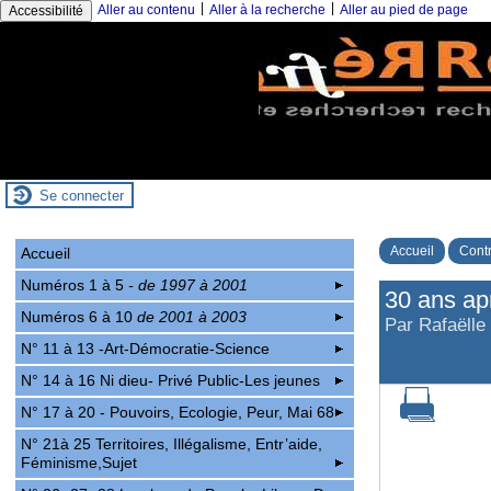
|
|
Aller au contenu
Aller à la recherche
Aller au pied de page
Accessibilité
Se connecter
Accueil
Contr
Accueil
Numéros 1 à 5
- de 1997 à 2001
30 ans apr
Numéros 6 à 10
de 2001 à 2003
Par Rafaëlle
N° 11 à 13 -Art-Démocratie-Science
N° 14 à 16 Ni dieu- Privé Public-Les jeunes
N° 17 à 20 - Pouvoirs, Ecologie, Peur, Mai 68
N° 21à 25 Territoires, Illégalisme, Entr’aide,
Féminisme,Sujet