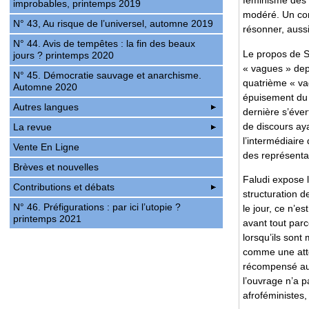
féminisme des 
improbables, printemps 2019
modéré. Un cont
N° 43, Au risque de l’universel, automne 2019
résonner, aussi
N° 44. Avis de tempêtes : la fin des beaux
Le propos de S
jours ? printemps 2020
« vagues » depu
N° 45. Démocratie sauvage et anarchisme.
quatrième « vag
Automne 2020
épuisement du f
Autres langues
dernière s’éver
de discours ayan
La revue
l’intermédiair
Vente En Ligne
des représenta
Brèves et nouvelles
Faludi expose 
Contributions et débats
structuration d
N° 46. Préfigurations : par ici l’utopie ?
le jour, ce n’e
printemps 2021
avant tout parc
lorsqu’ils sont
comme une attei
récompensé aux
l’ouvrage n’a pa
afroféministe