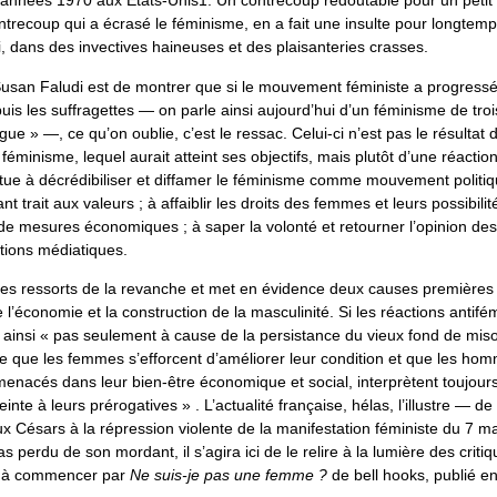
années 1970 aux États-Unis1. Un contrecoup redoutable pour un petit
recoup qui a écrasé le féminisme, en a fait une insulte pour longtemps
, dans des invectives haineuses et des plaisanteries crasses.
usan Faludi est de montrer que si le mouvement féministe a progressé
is les suffragettes — on parle ainsi aujourd’hui d’un féminisme de tro
ue » —, ce qu’on oublie, c’est le ressac. Celui-ci n’est pas le résultat 
éminisme, lequel aurait atteint ses objectifs, mais plutôt d’une réaction 
tue à décrédibiliser et diffamer le féminisme comme mouvement politiqu
t trait aux valeurs ; à affaiblir les droits des femmes et leurs possibilit
e de mesures économiques ; à saper la volonté et retourner l’opinion d
tions médiatiques.
les ressorts de la revanche et met en évidence deux causes premières 
e l’économie et la construction de la masculinité. Si les réactions antifé
st ainsi « pas seulement à cause de la persistance du vieux fond de mis
e que les femmes s’efforcent d’améliorer leur condition et que les hom
 menacés dans leur bien-être économique et social, interprètent toujours
nte à leurs prérogatives » . L’actualité française, hélas, l’illustre — de
 Césars à la répression violente de la manifestation féministe du 7 ma
s perdu de son mordant, il s’agira ici de le relire à la lumière des criti
s, à commencer par
Ne suis-je pas une femme ?
de bell hooks, publié e