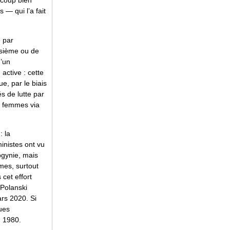
 coup bien
 — qui l’a fait
 par
isième ou de
d’un
active : cette
e, par le biais
és de lutte par
es femmes via
: la
ministes ont vu
ogynie, mais
mes, surtout
 cet effort
 Polanski
rs 2020. Si
ques
n 1980.