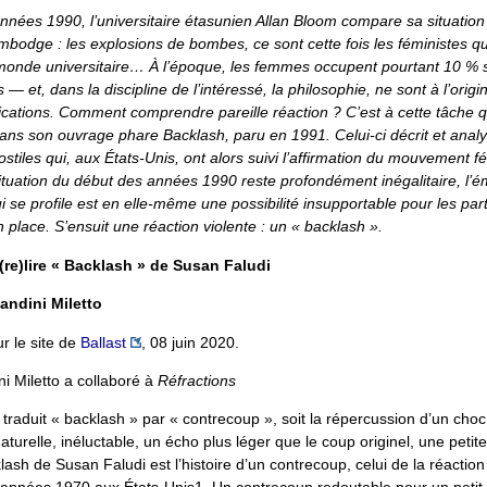
nées 1990, l’universitaire étasunien Allan Bloom compare sa situation 
bodge : les explosions de bombes, ce sont cette fois les féministes qui
 monde universitaire… À l’époque, les femmes occupent pourtant 10 %
 — et, dans la discipline de l’intéressé, la philosophie, ne sont à l’orig
cations. Comment comprendre pareille réaction ? C’est à cette tâche qu
ans son ouvrage phare Backlash, paru en 1991. Celui-ci décrit et analy
ostiles qui, aux États-Unis, ont alors suivi l’affirmation du mouvement fé
tuation du début des années 1990 reste profondément inégalitaire, l’é
se profile est en elle-même une possibilité insupportable pour les par
en place. S’ensuit une réaction violente : un « backlash ».
(re)lire « Backlash » de Susan Faludi
andini Miletto
ur le site de
Ballast
, 08 juin 2020.
i Miletto a collaboré à
Réfractions
 traduit « backlash » par « contrecoup », soit la répercussion d’un choc
urelle, inéluctable, un écho plus léger que le coup originel, une petite
ash de Susan Faludi est l’histoire d’un contrecoup, celui de la réactio