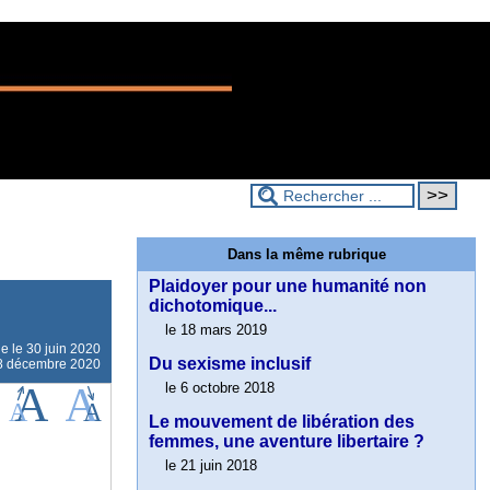
Dans la même rubrique
Plaidoyer pour une humanité non
dichotomique...
le 18 mars 2019
ne le
30 juin 2020
Du sexisme inclusif
 18 décembre 2020
le 6 octobre 2018
Le mouvement de libération des
femmes, une aventure libertaire ?
le 21 juin 2018