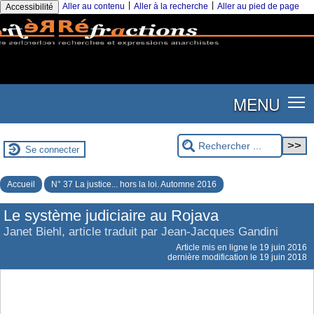
|
|
Aller au contenu
Aller à la recherche
Aller au pied de page
Accessibilité
MENU
Se connecter
Accueil
N° 37 La justice... hors la loi. Automne 2016
Le système judiciaire au Rojava
Janet Biehl, article traduit par Jean-Jacques Gandini
Article mis en ligne le
19 juin 2016
dernière modification le 19 juin 2018