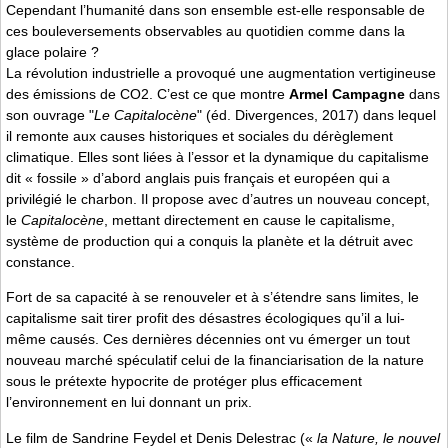
Cependant l’humanité dans son ensemble est-elle responsable de
ces bouleversements observables au quotidien comme dans la
glace polaire ?
La révolution industrielle a provoqué une augmentation vertigineuse
des émissions de CO2. C’est ce que montre
Armel Campagne
dans
son ouvrage "
Le Capitalocène
" (éd. Divergences, 2017) dans lequel
il remonte aux causes historiques et sociales du dérèglement
climatique. Elles sont liées à l’essor et la dynamique du capitalisme
dit « fossile » d’abord anglais puis français et européen qui a
privilégié le charbon. Il propose avec d’autres un nouveau concept,
le
Capitalocène
, mettant directement en cause le capitalisme,
système de production qui a conquis la planète et la détruit avec
constance.
Fort de sa capacité à se renouveler et à s’étendre sans limites, le
capitalisme sait tirer profit des désastres écologiques qu’il a lui-
même causés. Ces dernières décennies ont vu émerger un tout
nouveau marché spéculatif celui de la financiarisation de la nature
sous le prétexte hypocrite de protéger plus efficacement
l’environnement en lui donnant un prix.
Le film de Sandrine Feydel et Denis Delestrac («
la Nature, le nouvel