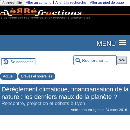
|
|
Aller au contenu
Aller à la recherche
Aller au pied de page
Accessibilité
MENU
Se connecter
Accueil
Brèves et nouvelles
Dérèglement climatique, financiarisation de la
nature : les derniers maux de la planète ?
Rencontre, projection et débats à Lyon
Article mis en ligne le
24 mars 2018